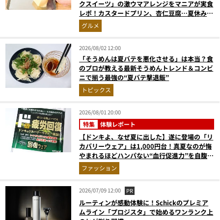
クスイーツ」の激ウマアレンジをマニアが実食
レポ！カスタードプリン、杏仁豆腐…夏休みの
おやつに最強すぎた
グルメ
2026/08/02 12:00
「そうめんは夏バテを悪化させる」は本当？食
のプロが教える最新そうめんトレンド＆コンビ
ニで揃う最強の“夏バテ撃退飯”
トピックス
2026/08/01 20:00
特集
体験レポート
【ドンキよ、なぜ夏に出した】遂に登場の「リ
カバリーウェア」は1,000円台！真夏なのが悔
やまれるほどハンパない“血行促進力”を自腹レ
ビュー
ファッション
2026/07/09 12:00
PR
ルーティンが感動体験に！Schickのプレミア
ムライン「プロジスタ」で始めるワンランク上