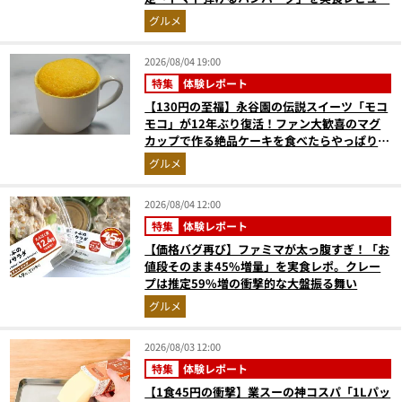
グルメ
2026/08/04 19:00
特集
体験レポート
【130円の至福】永谷園の伝説スイーツ「モコ
モコ」が12年ぶり復活！ファン大歓喜のマグ
カップで作る絶品ケーキを食べたらやっぱり最
高にウマかった
グルメ
2026/08/04 12:00
特集
体験レポート
【価格バグ再び】ファミマが太っ腹すぎ！「お
値段そのまま45%増量」を実食レポ。クレー
プは推定59%増の衝撃的な大盤振る舞い
グルメ
2026/08/03 12:00
特集
体験レポート
【1食45円の衝撃】業スーの神コスパ「1Lパッ