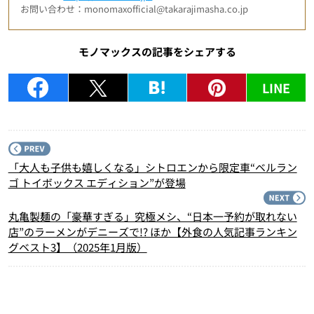
お問い合わせ：monomaxofficial@takarajimasha.co.jp
モノマックスの記事をシェアする
LINE
P
「大人も子供も嬉しくなる」シトロエンから限定車“ベルラン
ゴ トイボックス エディション”が登場
N
丸亀製麺の「豪華すぎる」究極メシ、“日本一予約が取れない
店”のラーメンがデニーズで!? ほか【外食の人気記事ランキン
グベスト3】（2025年1月版）