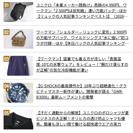
ユニクロ「本業メーカー顔負け」奇跡の4,990円、ワ
ークマン「2,500円は反則級」凄い万能バッグ…ほか
【リュックの人気記事ランキングベスト3】（2026年
6月版）
ワークマン「ショルダー⇔リュックに変形」2,900円
の万能サブバッグ、ワイルドシングス“水に強い”初コ
ラボ付録…ほか【休日バッグの人気記事ランキングベ
スト3】（2026年6月版）
【ワークマン】猛暑でも着る方が涼しい「表面温
度-10℃の氷撃ウェア」をレビュー！“腕だけ濡らすの
が正解”の気化冷却機能が凄い
【G-SHOCKの最高傑作か】18年ぶり超絶進化！グラ
ビティマスター新作が凄い。開発者が語る「GWR-
B3000」最新ムーブメントの衝撃
【汗だく通勤からの解放】ユニクロのポロシャツが夏
ビジネスの大正解！オリヒカの透け防止シャツも優
秀。酷暑も涼しい顔で働ける超快適ウエアの実力