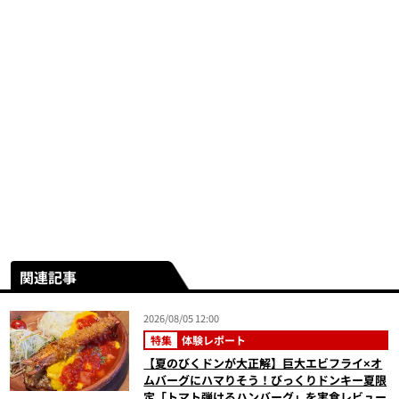
関連記事
2026/08/05 12:00
特集
体験レポート
【夏のびくドンが大正解】巨大エビフライ×オ
ムバーグにハマりそう！びっくりドンキー夏限
定「トマト弾けるハンバーグ」を実食レビュー