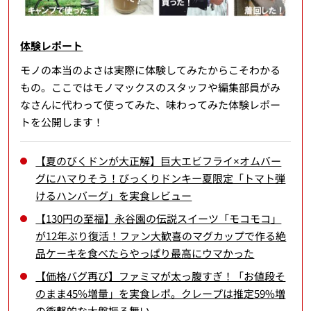
体験レポート
モノの本当のよさは実際に体験してみたからこそわかる
もの。ここではモノマックスのスタッフや編集部員がみ
なさんに代わって使ってみた、味わってみた体験レポー
トを公開します！
【夏のびくドンが大正解】巨大エビフライ×オムバー
グにハマりそう！びっくりドンキー夏限定「トマト弾
けるハンバーグ」を実食レビュー
【130円の至福】永谷園の伝説スイーツ「モコモコ」
が12年ぶり復活！ファン大歓喜のマグカップで作る絶
品ケーキを食べたらやっぱり最高にウマかった
【価格バグ再び】ファミマが太っ腹すぎ！「お値段そ
のまま45%増量」を実食レポ。クレープは推定59%増
の衝撃的な大盤振る舞い