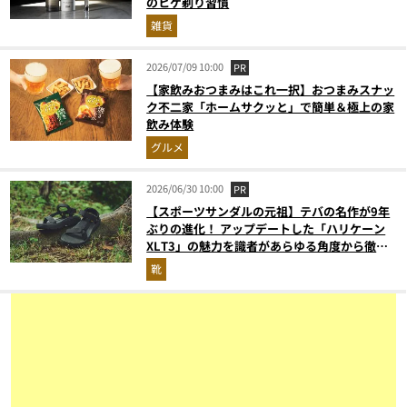
のヒゲ剃り習慣
雑貨
2026/07/09 10:00
PR
【家飲みおつまみはこれ一択】おつまみスナッ
ク不二家「ホームサクッと」で簡単＆極上の家
飲み体験
グルメ
2026/06/30 10:00
PR
【スポーツサンダルの元祖】テバの名作が9年
ぶりの進化！ アップデートした「ハリケーン
XLT3」の魅力を識者があらゆる角度から徹底
解説！
靴