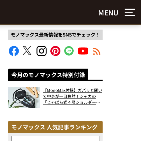
MENU
モノマックス最新情報をSNSでチェック！
今月のモノマックス特別付録
【MonoMax付録】ガバッと開い
て中身が一目瞭然！シャカの
「じゃばら式４層ショルダーバ
ッグ」は、出し入れのしやすさ
も過去最高レベルだった！
モノマックス 人気記事ランキング