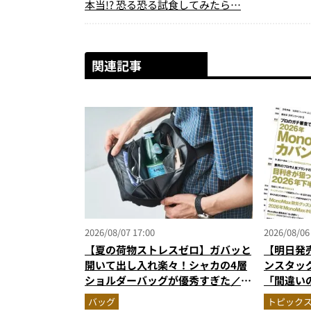
本当!? 恐る恐る試食してみたら…
関連記事
2026/08/07 17:00
2026/08/06
【夏の荷物ストレスゼロ】ガバッと
【明日発
開いて出し入れ楽々！シャカの4層
ンスタッ
ショルダーバッグが優秀すぎた／
「間違い
MonoMax9月号付録
がジャッジ
バッグ
トピック
次を公開