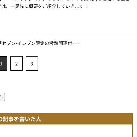
では、一足先に概要をご紹介していきます！
セブン‐イレブン限定の激熱開運付･･･
1
2
3
布
の記事を書いた人