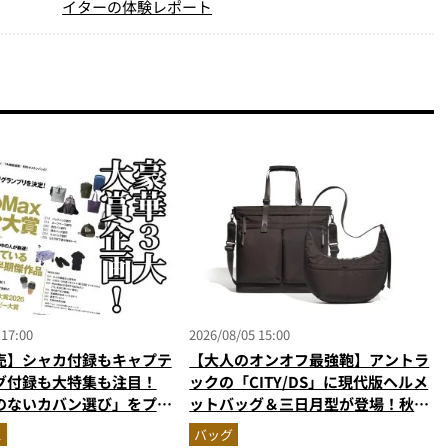
イターの体験レポート
 17:00
2026/08/05 15:00
売】シャカ付録もキャプテ
【大人のオンオフ最強鞄】アントラ
グ付録も大特集も注目！
ックの「CITY/DS」に現代版ヘルメ
のないカバン選び」をプロ
ットバッグ＆三日月型が登場！秋服
・MonoMax9月号の目
に絶対合う新色モールブラウンが傑
ス
バッグ
作