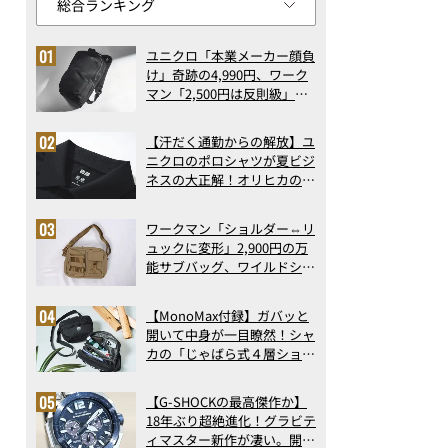
ユニクロ「本業メーカー顔負
け」奇跡の4,990円、ワーク
マン「2,500円は反則級」凄
い万能バッグ…ほか【リュッ
クの人気記事ランキングベス
【汗だく通勤からの解放】ユ
ト3】（2026年6月版）
ニクロのポロシャツが夏ビジ
ネスの大正解！オリヒカの透
け防止シャツも優秀。酷暑も
涼しい顔で働ける超快適ウエ
ワークマン「ショルダー⇔リ
アの実力
ュックに変形」2,900円の万
能サブバッグ、ワイルドシン
グス“水に強い”初コラボ付
録…ほか【休日バッグの人気
【MonoMax付録】ガバッと
記事ランキングベスト3】
開いて中身が一目瞭然！シャ
（2026年6月版）
カの「じゃばら式４層ショル
ダーバッグ」は、出し入れの
しやすさも過去最高レベルだ
【G-SHOCKの最高傑作か】
った！
18年ぶり超絶進化！グラビテ
ィマスター新作が凄い。開発