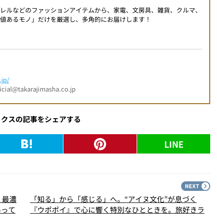
パレルなどのファッションアイテムから、家電、文房具、雑貨、クルマ、
値あるモノ」だけを厳選し、多角的にお届けします！
jp/
l@takarajimasha.co.jp
ックスの記事をシェアする
LINE
PREV
N
・最濃
「知る」から「感じる」へ。“アイヌ文化”が息づく
いって
『ウポポイ』で心に響く特別なひとときを。旅好きラ