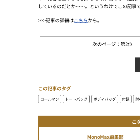
しているのだとか……。というわけでこの記事
>>>記事の詳細は
こちら
から。
次のページ：第2位 「
この記事のタグ
コールマン
トートバッグ
ボディバッグ
付録
財
こ
MonoMax編集部