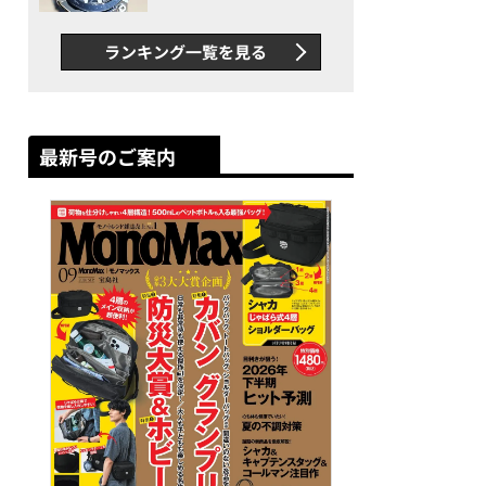
者が語る「GWR-B3000」最
新ムーブメントの衝撃
ランキング一覧を見る
最新号のご案内