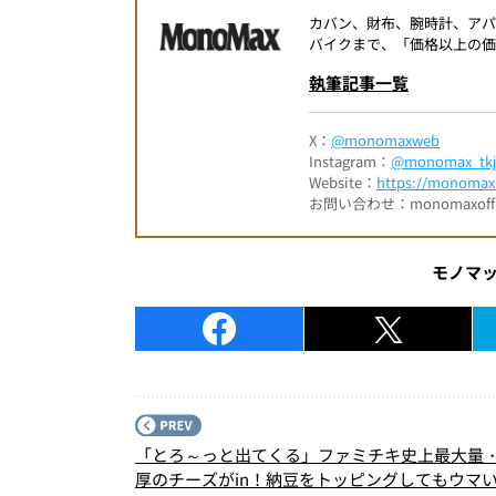
カバン、財布、腕時計、ア
バイクまで、「価格以上の価
執筆記事一覧
X：
@monomaxweb
Instagram：
@monomax_tkj
Website：
https://monomax.
お問い合わせ：monomaxofficia
モノマ
「とろ～っと出てくる」ファミチキ史上最大量
厚のチーズがin！納豆をトッピングしてもウマ