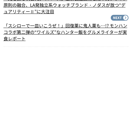
原則の融合、LA発独立系ウォッチブランド・ノダスが放つ“デ
ュアリティーⅡ”に大注目
N
「スシローで一皿いこうぜ！」回復薬に鬼人薬も…!? モンハン
コラボ第二弾の“ワイルズ”なハンター飯をグルメライターが実
食レポート