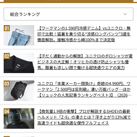
【ワークマンの1,590円冷感デニム】vsユニクロ・無
印で比較！猛暑を乗り切る“涼感ロングパンツ”3選を
徹底解剖。接触冷感から綿100%まで決定版
【汗だく通勤からの解放】ユニクロのポロシャツが夏
ビジネスの大正解！オリヒカの透け防止シャツも優
秀。酷暑も涼しい顔で働ける超快適ウエアの実力
ユニクロ「本業メーカー顔負け」奇跡の4,990円、ワ
ークマン「2,500円は反則級」凄い万能バッグ…ほか
【リュックの人気記事ランキングベスト3】（2026年
6月版）
【換気量1.9倍の衝撃】プロが解説するSHOEIの最新
ヘルメット「Z-9」の凄さとは？浮き上がり13%減で
高速ライドも超快適な傑作フルフェイス