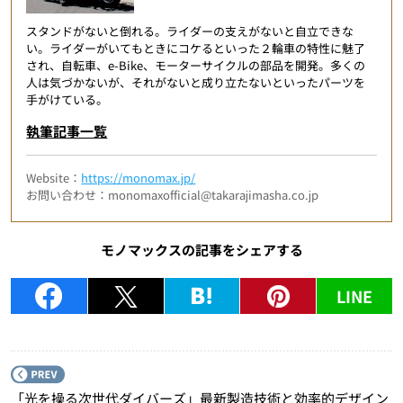
スタンドがないと倒れる。ライダーの支えがないと自立できな
い。ライダーがいてもときにコケるといった２輪車の特性に魅了
され、自転車、e-Bike、モーターサイクルの部品を開発。多くの
人は気づかないが、それがないと成り立たないといったパーツを
手がけている。
執筆記事一覧
Website：
https://monomax.jp/
お問い合わせ：monomaxofficial@takarajimasha.co.jp
モノマックスの記事をシェアする
LINE
P
「光を操る次世代ダイバーズ」最新製造技術と効率的デザイン