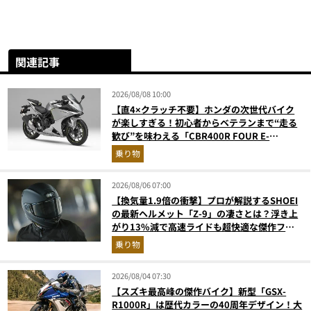
関連記事
2026/08/08 10:00
【直4×クラッチ不要】ホンダの次世代バイク
が楽しすぎる！初心者からベテランまで“走る
歓び”を味わえる「CBR400R FOUR E-
Clutch」を徹底解説
乗り物
2026/08/06 07:00
【換気量1.9倍の衝撃】プロが解説するSHOEI
の最新ヘルメット「Z-9」の凄さとは？浮き上
がり13%減で高速ライドも超快適な傑作フル
フェイス
乗り物
2026/08/04 07:30
【スズキ最高峰の傑作バイク】新型「GSX-
R1000R」は歴代カラーの40周年デザイン！大