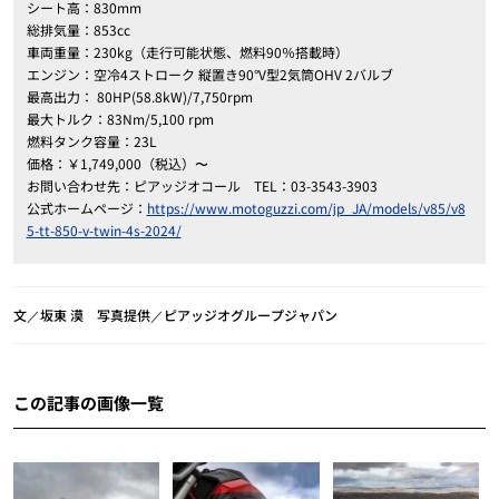
シート高：830mm
総排気量：853cc
車両重量：230kg（走行可能状態、燃料90％搭載時）
エンジン：空冷4ストローク 縦置き90°V型2気筒OHV 2バルブ
最高出力： 80HP(58.8kW)/7,750rpm
最大トルク：83Nm/5,100 rpm
燃料タンク容量：23L
価格：￥1,749,000（税込）〜
お問い合わせ先：ピアッジオコール TEL：03-3543-3903
公式ホームページ：
https://www.motoguzzi.com/jp_JA/models/v85/v8
5-tt-850-v-twin-4s-2024/
文／坂東 漠 写真提供／ピアッジオグループジャパン
この記事の画像一覧