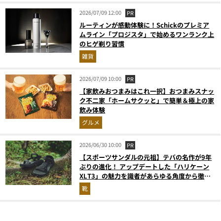
2026/07/09 12:00
PR
ルーティンが感動体験に！Schickのプレミア
ムライン「プロジスタ」で始めるワンランク上
のヒゲ剃り習慣
雑貨
2026/07/09 10:00
PR
【家飲みおつまみはこれ一択】おつまみスナッ
ク不二家「ホームサクッと」で簡単＆極上の家
飲み体験
グルメ
2026/06/30 10:00
PR
【スポーツサンダルの元祖】テバの名作が9年
ぶりの進化！ アップデートした「ハリケーン
XLT3」の魅力を識者があらゆる角度から徹底
解説！
靴