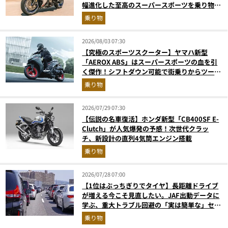
幅進化した至高のスーパースポーツを乗り物ラ
イターが解説
乗り物
2026/08/03 07:30
【究極のスポーツスクーター】ヤマハ新型
「AEROX ABS」はスーパースポーツの血を引
く傑作！シフトダウン可能で街乗りからツーリ
ングまで最強
乗り物
2026/07/29 07:30
【伝説の名車復活】ホンダ新型「CB400SF E-
Clutch」が人気爆発の予感！次世代クラッ
チ、新設計の直列4気筒エンジン搭載
乗り物
2026/07/28 07:00
【1位はぶっちぎりでタイヤ】長距離ドライブ
が増える今こそ見直したい。JAF出動データに
学ぶ、重大トラブル回避の「実は簡単な」セル
フメンテ術
乗り物