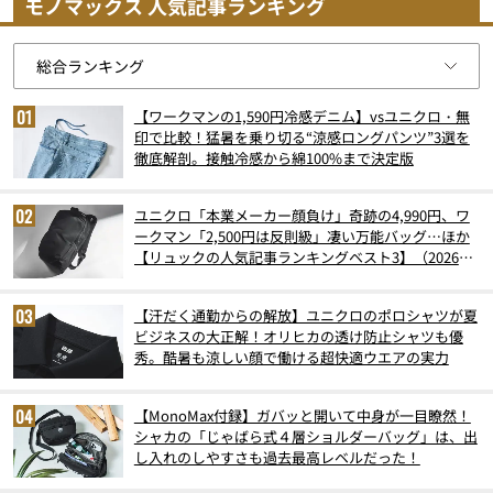
モノマックス 人気記事ランキング
【ワークマンの1,590円冷感デニム】vsユニクロ・無
印で比較！猛暑を乗り切る“涼感ロングパンツ”3選を
徹底解剖。接触冷感から綿100%まで決定版
ユニクロ「本業メーカー顔負け」奇跡の4,990円、ワ
ークマン「2,500円は反則級」凄い万能バッグ…ほか
【リュックの人気記事ランキングベスト3】（2026年
6月版）
【汗だく通勤からの解放】ユニクロのポロシャツが夏
ビジネスの大正解！オリヒカの透け防止シャツも優
秀。酷暑も涼しい顔で働ける超快適ウエアの実力
【MonoMax付録】ガバッと開いて中身が一目瞭然！
シャカの「じゃばら式４層ショルダーバッグ」は、出
し入れのしやすさも過去最高レベルだった！