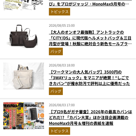
び」をプロがジャッジ・MonoMax9月号の目
次を公開
トピックス
2026/08/05 15:00
【大人のオンオフ最強鞄】アントラックの
「CITY/DS」に現代版ヘルメットバッグ＆三日
月型が登場！秋服に絶対合う新色モールブラウ
ンが傑作
バッグ
2026/08/03 18:00
【ワークマンの大人気バッグ】3500円の
「3WAYリュック」をマニアが絶賛！“しごで
きカバン”が撥水防汚で評判以上に優秀だった
バッグ
2026/08/03 17:00
【プロ9名がガチ審査】2026年の最高カバンは
どれだ!? 「カバン大賞」ほか注目企画満載の
MonoMax9月号＆増刊の表紙を速報
トピックス