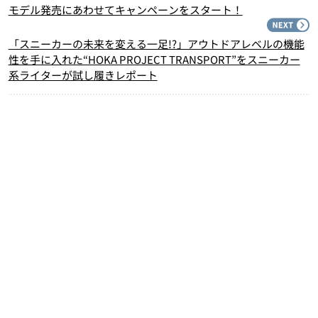
モデル発売にあわせてキャンペーンをスタート！
N
「スニーカーの未来を変える一足!?」アウトドアレベルの機能
性を手に入れた“HOKA PROJECT TRANSPORT”をスニーカー
系ライターが試し履きレポート