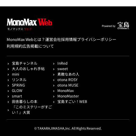
MonoMax Webとは？
運営会社
採用情報
プライバシーポリシー
利用規約
広告掲載について
宝島チャンネル
InRed
大人のおしゃれ手帖
sweet
mini
素敵なあの人
リンネル
otona ROSY
SPRiNG
otona MUSE
GLOW
MonoMax
smart
MonoMaster
田舎暮らしの本
宝島すごい！WEB
『このミステリーがすご
い！』大賞
© TAKARAJIMASHA,Inc. All Rights Reserved.