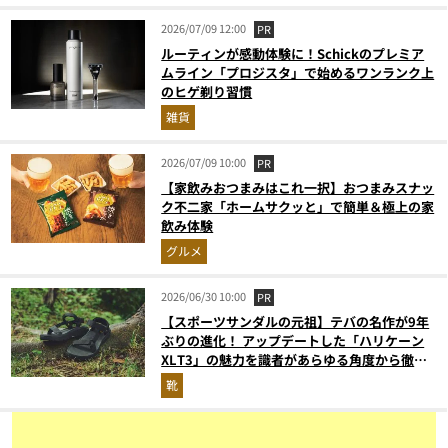
2026/07/09 12:00
PR
ルーティンが感動体験に！Schickのプレミア
ムライン「プロジスタ」で始めるワンランク上
のヒゲ剃り習慣
雑貨
2026/07/09 10:00
PR
【家飲みおつまみはこれ一択】おつまみスナッ
ク不二家「ホームサクッと」で簡単＆極上の家
飲み体験
グルメ
2026/06/30 10:00
PR
【スポーツサンダルの元祖】テバの名作が9年
ぶりの進化！ アップデートした「ハリケーン
XLT3」の魅力を識者があらゆる角度から徹底
解説！
靴