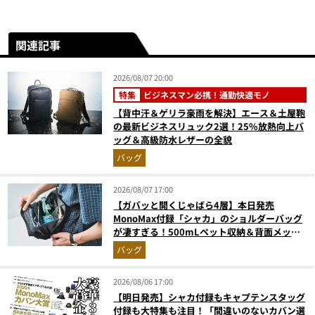
関連記事
2026/08/07 20:00
特集
ビジネスマン必携！通勤快適モノ
【背中汗＆ゲリラ豪雨を解決】エース＆土屋鞄
の最新ビジネスリュック2選！25%放熱向上バ
ッグ＆高級防水レザーの全貌
バッグ
2026/08/07 17:00
【ガバッと開くじゃばら4層】本日発売
MonoMax付録「シャカ」のショルダーバッグ
が凄すぎる！500mLペット収納＆背面メッシ
ュでベタつかない
バッグ
2026/08/06 17:00
【明日発売】シャカ付録もキャプテンスタッグ
付録も大特集も注目！「間違いのないカバン選