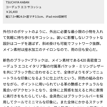
TSUCHIYA KABAN
コーデュラ エコ サコッシュ
￥26,400
縦17.5×横24.0×底マチ3.5cm、iPad mini収納可
外付けのポケットのように、外出に必要な最小限の小物を入れ
て気軽に持ち歩けるサコッシュ。装いに影響しないフラットな
設計はコーデを選ばず、斜め掛けも可能でフットワーク抜群。
メイン素材は撥水加工のナイロンなので、雨の日も安心だ。
新色のブラック×ブラックは、メイン素材である420 高密度コ
ーデュラ エコとイタリア製の付属革バケッタ・ミリングレザー
を共にブラック色に合わせることで、全体がよりモダンでニュ
ートラルな印象になるように仕上げたという。同色の組み合わ
せながら、ポイントに用いられている革の艶感とナチュラルな
風合いがアクセントとなり、全体に上質感を加えると共に表情
に奥行きをもたらしている。金具色にはブラックシルバーを採
用してクールでミニマルな印象に。また全体にかかるステッチ