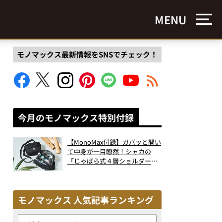
MENU
モノマックス最新情報をSNSでチェック！
今月のモノマックス特別付録
【MonoMax付録】ガバッと開い
て中身が一目瞭然！シャカの
「じゃばら式４層ショルダーバ
ッグ」は、出し入れのしやすさ
も過去最高レベルだった！
モノマックス 人気記事ランキング