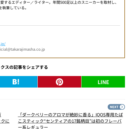
を愛するエディター／ライター。年間500足以上のスニーカーを取材し、
事を執筆している。
jp/
l@takarajimasha.co.jp
ックスの記事をシェアする
LINE
PREV
N
万
「ダークベリーのアロマが絶妙に香る」IQOS専用たば
ックに
こスティック“センティアの17銘柄目”は初のフレーバ
ー系レギュラー