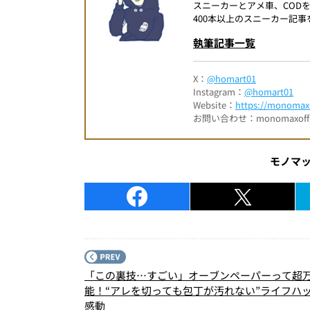
スニーカーとアメ車、COD
400本以上のスニーカー記
執筆記事一覧
X：
@homart01
Instagram：
@homart01
Website：
https://monomax.
お問い合わせ：monomaxofficia
モノマ
「この裏技…すごい」オーブンペーパーって超
能！“アレを切っても包丁が汚れない”ライフハ
感動