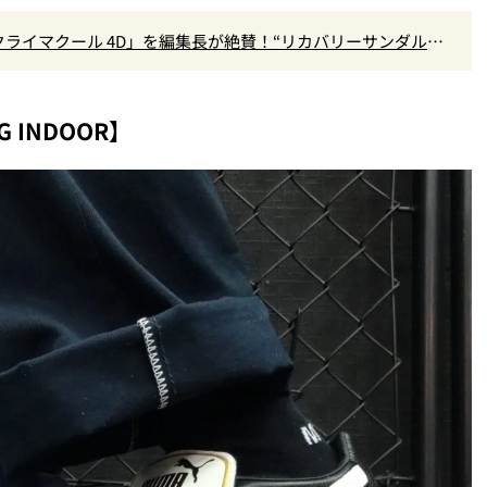
クライマクール 4D」を編集長が絶賛！“リカバリーサンダル級
』Vol.173
 INDOOR】