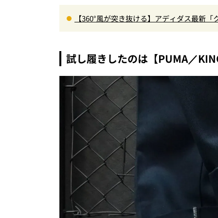
【360°風が突き抜ける】アディダス最新「
に快適”な3Dプリントスニーカー『コレ買いです
試し履きしたのは【PUMA／KING