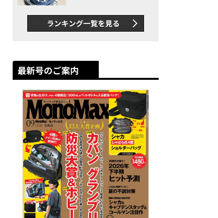
者が語る「GWR-B3000」最
新ムーブメントの衝撃
ランキング一覧を見る
最新号のご案内