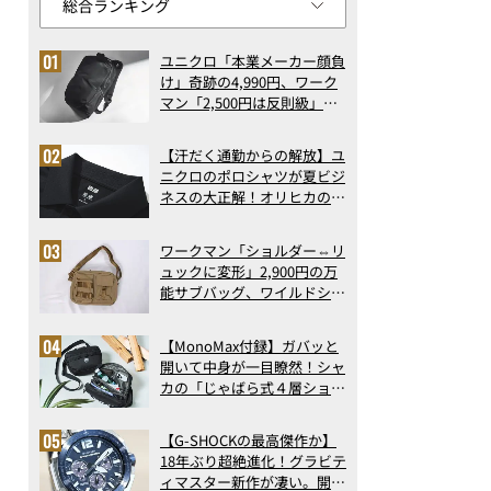
ユニクロ「本業メーカー顔負
け」奇跡の4,990円、ワーク
マン「2,500円は反則級」凄
い万能バッグ…ほか【リュッ
クの人気記事ランキングベス
【汗だく通勤からの解放】ユ
ト3】（2026年6月版）
ニクロのポロシャツが夏ビジ
ネスの大正解！オリヒカの透
け防止シャツも優秀。酷暑も
涼しい顔で働ける超快適ウエ
ワークマン「ショルダー⇔リ
アの実力
ュックに変形」2,900円の万
能サブバッグ、ワイルドシン
グス“水に強い”初コラボ付
録…ほか【休日バッグの人気
【MonoMax付録】ガバッと
記事ランキングベスト3】
開いて中身が一目瞭然！シャ
（2026年6月版）
カの「じゃばら式４層ショル
ダーバッグ」は、出し入れの
しやすさも過去最高レベルだ
【G-SHOCKの最高傑作か】
った！
18年ぶり超絶進化！グラビテ
ィマスター新作が凄い。開発