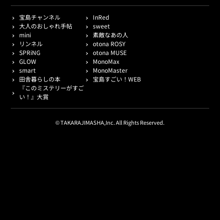
宝島チャンネル
InRed
大人のおしゃれ手帖
sweet
mini
素敵なあの人
リンネル
otona ROSY
SPRiNG
otona MUSE
GLOW
MonoMax
smart
MonoMaster
田舎暮らしの本
宝島すごい！WEB
『このミステリーがすご
い！』大賞
© TAKARAJIMASHA,Inc. All Rights Reserved.