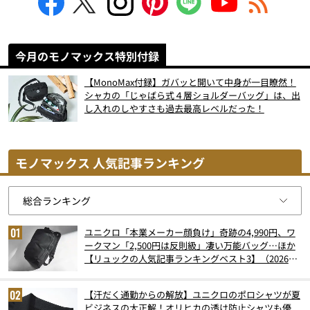
今月のモノマックス特別付録
【MonoMax付録】ガバッと開いて中身が一目瞭然！
シャカの「じゃばら式４層ショルダーバッグ」は、出
し入れのしやすさも過去最高レベルだった！
モノマックス 人気記事ランキング
ユニクロ「本業メーカー顔負け」奇跡の4,990円、ワ
ークマン「2,500円は反則級」凄い万能バッグ…ほか
【リュックの人気記事ランキングベスト3】（2026年
6月版）
【汗だく通勤からの解放】ユニクロのポロシャツが夏
ビジネスの大正解！オリヒカの透け防止シャツも優