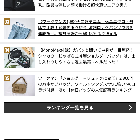
秀。酷暑も涼しい顔で働ける超快適ウエアの実力
【ワークマンの1,590円冷感デニム】vsユニクロ・無
印で比較！猛暑を乗り切る“涼感ロングパンツ”3選を
徹底解剖。接触冷感から綿100%まで決定版
【MonoMax付録】ガバッと開いて中身が一目瞭然！
シャカの「じゃばら式４層ショルダーバッグ」は、出
し入れのしやすさも過去最高レベルだった！
ワークマン「ショルダー⇔リュックに変形」2,900円
の万能サブバッグ、ワイルドシングス“水に強い”初コ
ラボ付録…ほか【休日バッグの人気記事ランキングベ
スト3】（2026年6月版）
ランキング一覧を見る