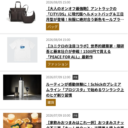
2026/08/05 15:00
【大人のオンオフ最強鞄】アントラックの
「CITY/DS」に現代版ヘルメットバッグ＆三日
月型が登場！秋服に絶対合う新色モールブラウ
ンが傑作
バッグ
2026/08/04 15:00
【ユニクロの注目コラボ】世界的建築家・隈研
吾と藤本壮介が参戦！1500円で買える
「PEACE FOR ALL」最新作
ファッション
2026/07/09 12:00
PR
ルーティンが感動体験に！Schickのプレミア
ムライン「プロジスタ」で始めるワンランク上
のヒゲ剃り習慣
雑貨
2026/07/09 10:00
PR
【家飲みおつまみはこれ一択】おつまみスナッ
ク不二家「ホームサクッと」で簡単＆極上の家