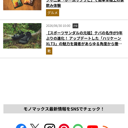
飲み体験
グルメ
2026/06/30 10:00
PR
【スポーツサンダルの元祖】テバの名作が9年
ぶりの進化！ アップデートした「ハリケーン
XLT3」の魅力を識者があらゆる角度から徹底
解説！
靴
モノマックス最新情報をSNSでチェック！