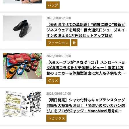
ュでベタつかない
バッグ
2026/08/06 20:00
【表面温度-3℃の革新靴】“酷暑に勝つ”最新ビ
ジネスウェアを解説！巨大通気口シューズ＆イ
オンの洗える1万円台セットアップほか
ファッション
靴
2026/08/06 19:00
【GRスープラが“〆さば”に!?】スシロー×トヨ
タGR初コラボをガチ体験レビュー！限定14万
台のミニカー＆体験型演出に大人も子供も大興
奮間違いなし
グルメ
2026/08/06 17:00
【明日発売】シャカ付録もキャプテンスタッグ
付録も大特集も注目！「間違いのないカバン選
び」をプロがジャッジ・MonoMax9月号の目
次を公開
トピックス