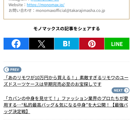
Website：
https://monomax.jp/
お問い合わせ：monomaxofficial@takarajimasha.co.jp
モノマックスの記事をシェアする
LINE
P
「あのリモワが10万円から買える！」素敵すぎるリモワのユー
ズドスーツケースは早期完売必至のお宝探しです
N
「カバンの中身を見せて！」ファッション業界のプロたちが愛
用する…“私的最高バッグ＆気になる中身”を大公開！【最強バ
ッグ決定戦】