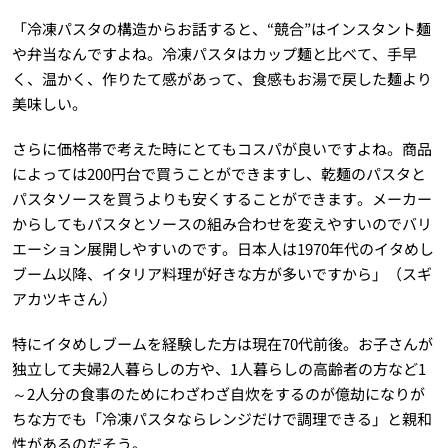
「冷凍パスタの構造からお話すると、“競合”はインスタント麺
や弁当なんですよね。冷凍パスタはカップ麺と比べて、手早
く、温かく、作りたて感があって、食感もお湯で戻した麺より
美味しい。
さらに価格帯で考えた時にとてもコスパが良いですよね。商品
によっては200円台で買うことができますし、乾麺のパスタと
パスタソースを買うよりも安くすることができます。メーカー
からしてもパスタとソースの組み合わせを変えやすいのでバリ
エーション展開しやすいのです。日本人は1970年代のイタめし
ブーム以降、イタリア料理が好きな方が多いですから」（スギ
アカツキさん）
特にイタめしブームを経験した方は現在70代前後。お子さんが
独立して夫婦2人暮らしの方や、1人暮らしの高齢者の方など1
～2人分の食事のためにわざわざ自炊をするのが億劫になりが
ちな方でも「冷凍パスタならレンジだけで調理できる」と親和
性があるのだそう。