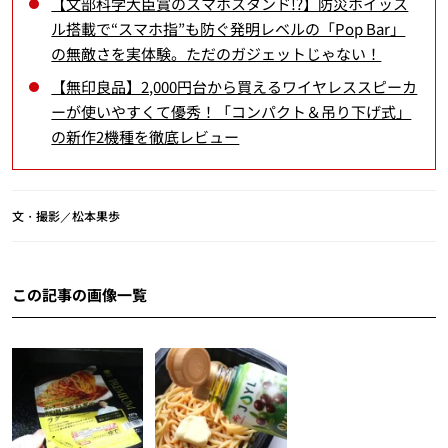
【文部科学大臣賞のスマホスタンド!?】防災ホイッス
ル搭載で“スマホ指”も防ぐ発明レベルの「Pop Bar」
の無敵さを実体験。ただのガジェットじゃない！
【無印良品】2,000円台から買えるワイヤレススピーカ
ーが使いやすくて優秀！「コンパクト＆吊り下げ式」
の新作2機種を徹底レビュー
文・撮影／松本果歩
この記事の画像一覧