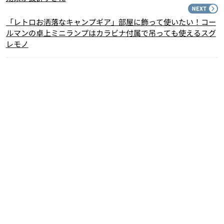
N
「レトロお洒落なキャンプギア」部屋に飾って使いたい！コー
ルマンの卓上ミニランプはカラビナ付属で吊っても使えるスグ
レモノ