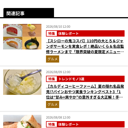
関連記事
2026/08/10 12:00
特集
体験レポート
【スシローの鬼コスパ】110円の大とろ＆ジャ
ンボサーモンを実食レポ！絶品いくら＆名店監
修ラーメンまで「限界突破の夏限定メニュー」
12品
グルメ
2026/08/09 12:00
特集
トレンドモノ3選
【カルディコーヒーファーム】夏の隠れ名品発
見!?パインおやつ実食ランキングベスト3「1
位は“甘み×爽やか”の意外すぎる大正解！手が
止まらない『かりんとう』」
グルメ
2026/08/08 12:00
特集
体験レポート