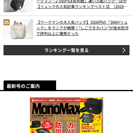
ークマン「2,500円は反則級」凄い万能バッグ…ほか
【リュックの人気記事ランキングベスト3】（2026年
6月版）
【ワークマンの大人気バッグ】3500円の「3WAYリュ
ック」をマニアが絶賛！“しごできカバン”が撥水防汚
で評判以上に優秀だった
ランキング一覧を見る
最新号のご案内