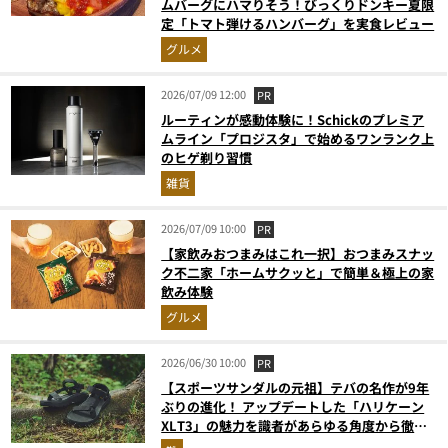
ムバーグにハマりそう！びっくりドンキー夏限
定「トマト弾けるハンバーグ」を実食レビュー
グルメ
2026/07/09 12:00
PR
ルーティンが感動体験に！Schickのプレミア
ムライン「プロジスタ」で始めるワンランク上
のヒゲ剃り習慣
雑貨
2026/07/09 10:00
PR
【家飲みおつまみはこれ一択】おつまみスナッ
ク不二家「ホームサクッと」で簡単＆極上の家
飲み体験
グルメ
2026/06/30 10:00
PR
【スポーツサンダルの元祖】テバの名作が9年
ぶりの進化！ アップデートした「ハリケーン
XLT3」の魅力を識者があらゆる角度から徹底
解説！