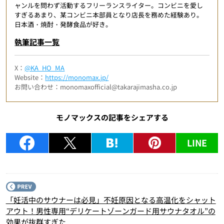
ャンルを問わず活動するフリーランスライター。コンビニを愛し
すぎるあまり、某コンビニ本部員となり店長を務めた経験あり。
日本酒・焼酎・発酵食品が好き。
執筆記事一覧
X：
@KA_HO_MA
Website：
https://monomax.jp/
お問い合わせ：monomaxofficial@takarajimasha.co.jp
モノマックスの記事をシェアする
LINE
P
「妊活中のサウナーは必見」不妊原因となる高温化をシャット
アウト！男性専用“デリケートゾーンガード用サウナタオル”の
効果が抜群すぎた