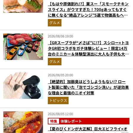
【もはや原価割れ!?】業スー「スモークチキン
スライス」がウマすぎた！700gあってもすぐ
に無くなる“絶品アレンジ”5選で物価高もへっ
ちゃら
グルメ
2026/08/06 19:00
【GRスープラが“〆さば”に!?】スシロー×トヨ
タGR初コラボをガチ体験レビュー！限定14万
台のミニカー＆体験型演出に大人も子供も大興
奮間違いなし
グルメ
2026/08/05 20:00
【絶望的】加齢臭はどうしようもない!? ロー
ト製薬に聞いた「泡でゴシゴシ洗い」が逆効果
な理由と最強のニオイ対策
トピックス
2026/08/05 12:00
特集
体験レポート
【夏のびくドンが大正解】巨大エビフライ×オ