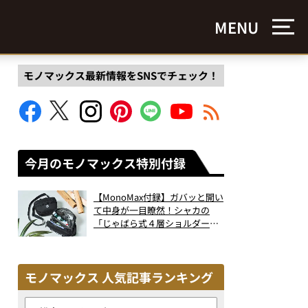
MENU
モノマックス最新情報をSNSでチェック！
今月のモノマックス特別付録
【MonoMax付録】ガバッと開い
て中身が一目瞭然！シャカの
「じゃばら式４層ショルダーバ
ッグ」は、出し入れのしやすさ
も過去最高レベルだった！
モノマックス 人気記事ランキング