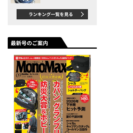
者が語る「GWR-B3000」最
新ムーブメントの衝撃
ランキング一覧を見る
最新号のご案内