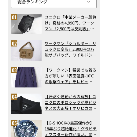
ユニクロ「本業メーカー顔負
け」奇跡の4,990円、ワーク
マン「2,500円は反則級」凄
い万能バッグ…ほか【リュッ
クの人気記事ランキングベス
ワークマン「ショルダー⇔リ
ト3】（2026年6月版）
ュックに変形」2,900円の万
能サブバッグ、ワイルドシン
グス“水に強い”初コラボ付
録…ほか【休日バッグの人気
【ワークマン】猛暑でも着る
記事ランキングベスト3】
方が涼しい「表面温度-10℃
（2026年6月版）
の氷撃ウェア」をレビュ
ー！“腕だけ濡らすのが正
解”の気化冷却機能が凄い
【汗だく通勤からの解放】ユ
ニクロのポロシャツが夏ビジ
ネスの大正解！オリヒカの透
け防止シャツも優秀。酷暑も
涼しい顔で働ける超快適ウエ
【G-SHOCKの最高傑作か】
アの実力
18年ぶり超絶進化！グラビテ
ィマスター新作が凄い。開発