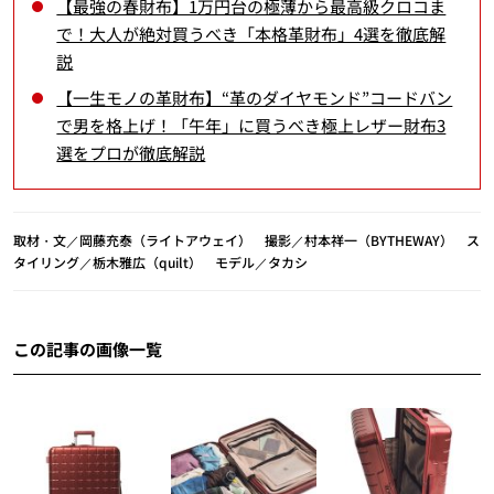
【最強の春財布】1万円台の極薄から最高級クロコま
で！大人が絶対買うべき「本格革財布」4選を徹底解
説
【一生モノの革財布】“革のダイヤモンド”コードバン
で男を格上げ！「午年」に買うべき極上レザー財布3
選をプロが徹底解説
取材・文／岡藤充泰（ライトアウェイ） 撮影／村本祥一（BYTHEWAY） ス
タイリング／栃木雅広（quilt） モデル／タカシ
この記事の画像一覧