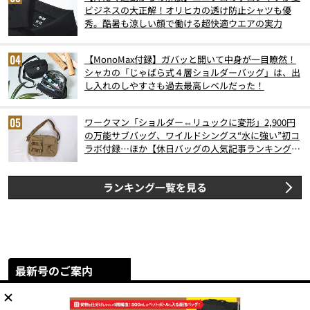
ビジネスの大正解！オリヒカの透け防止シャツも優
秀。酷暑も涼しい顔で働ける超快適ウエアの実力
【MonoMax付録】ガバッと開いて中身が一目瞭然！
シャカの「じゃばら式４層ショルダーバッグ」は、出
し入れのしやすさも過去最高レベルだった！
ワークマン「ショルダー⇔リュックに変形」2,900円
の万能サブバッグ、ワイルドシングス“水に強い”初コ
ラボ付録…ほか【休日バッグの人気記事ランキングベ
スト3】（2026年6月版）
ランキング一覧を見る
最新号のご案内