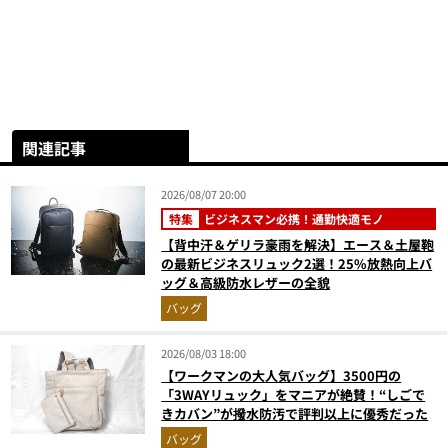
関連記事
2026/08/07 20:00
特集
ビジネスマン必携！通勤快適モノ
【背中汗＆ゲリラ豪雨を解決】エース＆土屋鞄
の最新ビジネスリュック2選！25%放熱向上バ
ッグ＆高級防水レザーの全貌
バッグ
2026/08/03 18:00
【ワークマンの大人気バッグ】3500円の
「3WAYリュック」をマニアが絶賛！“しごで
きカバン”が撥水防汚で評判以上に優秀だった
バッグ