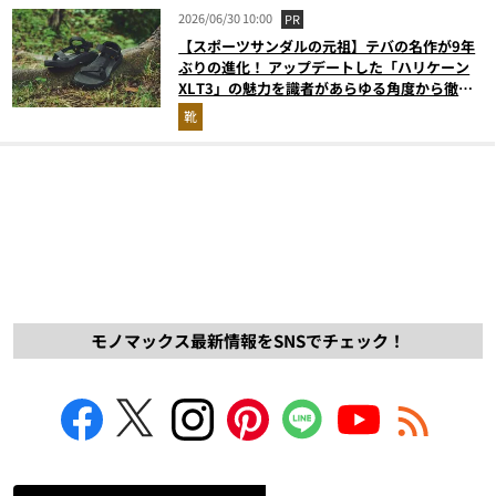
2026/06/30 10:00
PR
【スポーツサンダルの元祖】テバの名作が9年
ぶりの進化！ アップデートした「ハリケーン
XLT3」の魅力を識者があらゆる角度から徹底
解説！
靴
モノマックス最新情報をSNSでチェック！