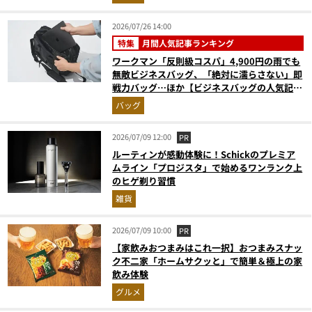
月版）
2026/07/26 14:00
特集
月間人気記事ランキング
ワークマン「反則級コスパ」4,900円の雨でも
無敵ビジネスバッグ、「絶対に濡らさない」即
戦力バッグ…ほか【ビジネスバッグの人気記事
ランキングベスト3】（2026年6月版）
バッグ
2026/07/09 12:00
PR
ルーティンが感動体験に！Schickのプレミア
ムライン「プロジスタ」で始めるワンランク上
のヒゲ剃り習慣
雑貨
2026/07/09 10:00
PR
【家飲みおつまみはこれ一択】おつまみスナッ
ク不二家「ホームサクッと」で簡単＆極上の家
飲み体験
グルメ