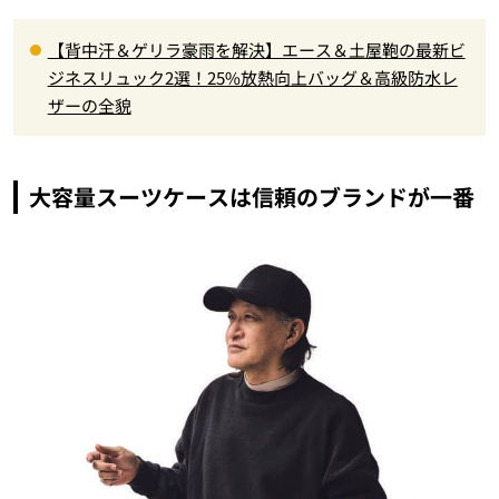
【背中汗＆ゲリラ豪雨を解決】エース＆土屋鞄の最新ビ
ジネスリュック2選！25%放熱向上バッグ＆高級防水レ
ザーの全貌
大容量スーツケースは信頼のブランドが一番