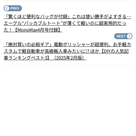
P
「驚くほど便利なバッグが付録」これは使い勝手がよすぎる…
エーグル“パッカブルトート”が薄くて軽いのに超実用的だっ
た！【MonoMax4月号付録】
N
「絶対買いの必殺ギア」電動ポリッシャーが超便利、お手軽カ
スタムで軽自動車が高級輸入車みたいに!? ほか【DIYの人気記
事ランキングベスト3】（2025年2月版）