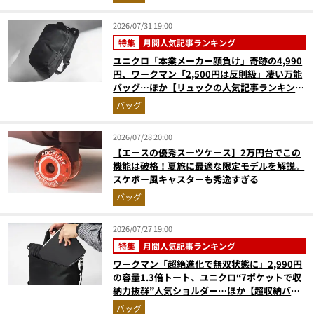
2026/07/31 19:00
特集
月間人気記事ランキング
ユニクロ「本業メーカー顔負け」奇跡の4,990
円、ワークマン「2,500円は反則級」凄い万能
バッグ…ほか【リュックの人気記事ランキング
ベスト3】（2026年6月版）
バッグ
2026/07/28 20:00
【エースの優秀スーツケース】2万円台でこの
機能は破格！夏旅に最適な限定モデルを解説。
スケボー風キャスターも秀逸すぎる
バッグ
2026/07/27 19:00
特集
月間人気記事ランキング
ワークマン「超絶進化で無双状態に」2,990円
の容量1.3倍トート、ユニクロ“7ポケットで収
納力抜群”人気ショルダー…ほか【超収納バッ
グの人気記事ランキングベスト3】（2026年6
バッグ