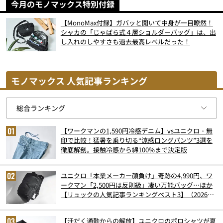
今月のモノマックス特別付録
【MonoMax付録】ガバッと開いて中身が一目瞭然！
シャカの「じゃばら式４層ショルダーバッグ」は、出
し入れのしやすさも過去最高レベルだった！
モノマックス 人気記事ランキング
【ワークマンの1,590円冷感デニム】vsユニクロ・無
印で比較！猛暑を乗り切る“涼感ロングパンツ”3選を
徹底解剖。接触冷感から綿100%まで決定版
ユニクロ「本業メーカー顔負け」奇跡の4,990円、ワ
ークマン「2,500円は反則級」凄い万能バッグ…ほか
【リュックの人気記事ランキングベスト3】（2026年
6月版）
【汗だく通勤からの解放】ユニクロのポロシャツが夏