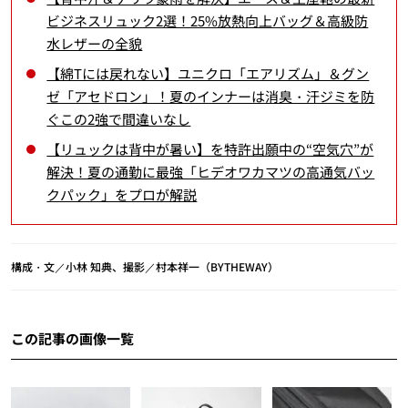
ビジネスリュック2選！25%放熱向上バッグ＆高級防
水レザーの全貌
【綿Tには戻れない】ユニクロ「エアリズム」＆グン
ゼ「アセドロン」！夏のインナーは消臭・汗ジミを防
ぐこの2強で間違いなし
【リュックは背中が暑い】を特許出願中の“空気穴”が
解決！夏の通勤に最強「ヒデオワカマツの高通気バッ
クパック」をプロが解説
構成・文／小林 知典、撮影／村本祥一（BYTHEWAY）
この記事の画像一覧