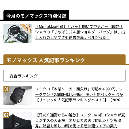
今月のモノマックス特別付録
【MonoMax付録】ガバッと開いて中身が一目瞭然！
シャカの「じゃばら式４層ショルダーバッグ」は、出
し入れのしやすさも過去最高レベルだった！
モノマックス 人気記事ランキング
ユニクロ「本業メーカー顔負け」奇跡の4,990円、ワ
ークマン「2,500円は反則級」凄い万能バッグ…ほか
【リュックの人気記事ランキングベスト3】（2026年
6月版）
【汗だく通勤からの解放】ユニクロのポロシャツが夏
ビジネスの大正解！オリヒカの透け防止シャツも優
秀。酷暑も涼しい顔で働ける超快適ウエアの実力