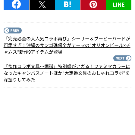
LINE
P
「完売必至の大人気コラボ再び」シーサー＆ブービーバードが
可愛すぎ！沖縄のサンゴ礁保全がテーマの“オリオンビール×チ
ャムス”新作9アイテムが登場
N
「傑作コラボ文具…爆誕」特別感がアガる！ファミマカラーに
なったキャンパスノートほか“大定番文具のおしゃれコラボ”を
深掘りしてみた