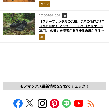
グルメ
2026/06/30 10:00
PR
【スポーツサンダルの元祖】テバの名作が9年
ぶりの進化！ アップデートした「ハリケーン
XLT3」の魅力を識者があらゆる角度から徹底
解説！
靴
モノマックス最新情報をSNSでチェック！