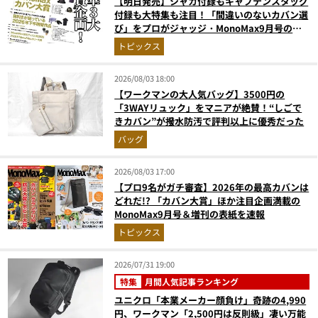
【明日発売】シャカ付録もキャプテンスタッグ
付録も大特集も注目！「間違いのないカバン選
び」をプロがジャッジ・MonoMax9月号の目
次を公開
トピックス
2026/08/03 18:00
【ワークマンの大人気バッグ】3500円の
「3WAYリュック」をマニアが絶賛！“しごで
きカバン”が撥水防汚で評判以上に優秀だった
バッグ
2026/08/03 17:00
【プロ9名がガチ審査】2026年の最高カバンは
どれだ!? 「カバン大賞」ほか注目企画満載の
MonoMax9月号＆増刊の表紙を速報
トピックス
2026/07/31 19:00
特集
月間人気記事ランキング
ユニクロ「本業メーカー顔負け」奇跡の4,990
円、ワークマン「2,500円は反則級」凄い万能