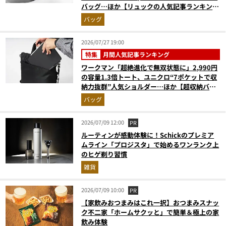
バッグ…ほか【リュックの人気記事ランキング
ベスト3】（2026年6月版）
バッグ
2026/07/27 19:00
特集
月間人気記事ランキング
ワークマン「超絶進化で無双状態に」2,990円
の容量1.3倍トート、ユニクロ“7ポケットで収
納力抜群”人気ショルダー…ほか【超収納バッ
グの人気記事ランキングベスト3】（2026年6
バッグ
月版）
2026/07/09 12:00
PR
ルーティンが感動体験に！Schickのプレミア
ムライン「プロジスタ」で始めるワンランク上
のヒゲ剃り習慣
雑貨
2026/07/09 10:00
PR
【家飲みおつまみはこれ一択】おつまみスナッ
ク不二家「ホームサクッと」で簡単＆極上の家
飲み体験