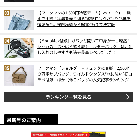
【ワークマンの1,590円冷感デニム】vsユニクロ・無
印で比較！猛暑を乗り切る“涼感ロングパンツ”3選を
徹底解剖。接触冷感から綿100%まで決定版
【MonoMax付録】ガバッと開いて中身が一目瞭然！
シャカの「じゃばら式４層ショルダーバッグ」は、出
し入れのしやすさも過去最高レベルだった！
ワークマン「ショルダー⇔リュックに変形」2,900円
の万能サブバッグ、ワイルドシングス“水に強い”初コ
ラボ付録…ほか【休日バッグの人気記事ランキングベ
スト3】（2026年6月版）
ランキング一覧を見る
最新号のご案内