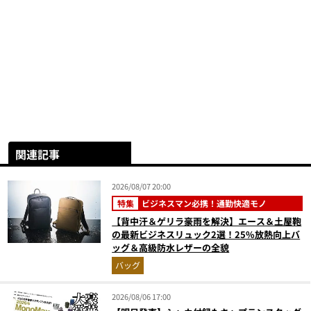
関連記事
2026/08/07 20:00
特集
ビジネスマン必携！通勤快適モノ
【背中汗＆ゲリラ豪雨を解決】エース＆土屋鞄
の最新ビジネスリュック2選！25%放熱向上バ
ッグ＆高級防水レザーの全貌
バッグ
2026/08/06 17:00