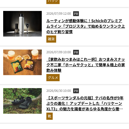
バッグ
2026/07/09 12:00
PR
ルーティンが感動体験に！Schickのプレミア
ムライン「プロジスタ」で始めるワンランク上
のヒゲ剃り習慣
雑貨
2026/07/09 10:00
PR
【家飲みおつまみはこれ一択】おつまみスナッ
ク不二家「ホームサクッと」で簡単＆極上の家
飲み体験
グルメ
2026/06/30 10:00
PR
【スポーツサンダルの元祖】テバの名作が9年
ぶりの進化！ アップデートした「ハリケーン
XLT3」の魅力を識者があらゆる角度から徹底
解説！
靴