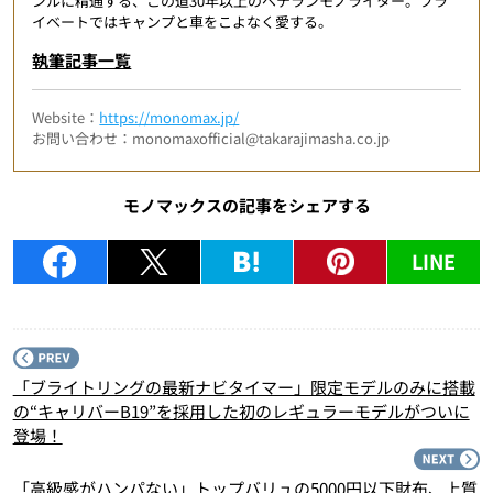
ンルに精通する、この道30年以上のベテランモノライター。プラ
イベートではキャンプと車をこよなく愛する。
執筆記事一覧
Website：
https://monomax.jp/
お問い合わせ：monomaxofficial@takarajimasha.co.jp
モノマックスの記事をシェアする
LINE
P
「ブライトリングの最新ナビタイマー」限定モデルのみに搭載
の“キャリバーB19”を採用した初のレギュラーモデルがついに
登場！
N
「高級感がハンパない」トップバリュの5000円以下財布、上質