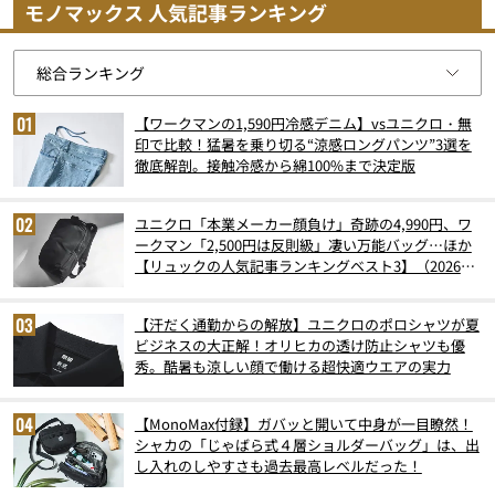
モノマックス 人気記事ランキング
【ワークマンの1,590円冷感デニム】vsユニクロ・無
印で比較！猛暑を乗り切る“涼感ロングパンツ”3選を
徹底解剖。接触冷感から綿100%まで決定版
ユニクロ「本業メーカー顔負け」奇跡の4,990円、ワ
ークマン「2,500円は反則級」凄い万能バッグ…ほか
【リュックの人気記事ランキングベスト3】（2026年
6月版）
【汗だく通勤からの解放】ユニクロのポロシャツが夏
ビジネスの大正解！オリヒカの透け防止シャツも優
秀。酷暑も涼しい顔で働ける超快適ウエアの実力
【MonoMax付録】ガバッと開いて中身が一目瞭然！
シャカの「じゃばら式４層ショルダーバッグ」は、出
し入れのしやすさも過去最高レベルだった！