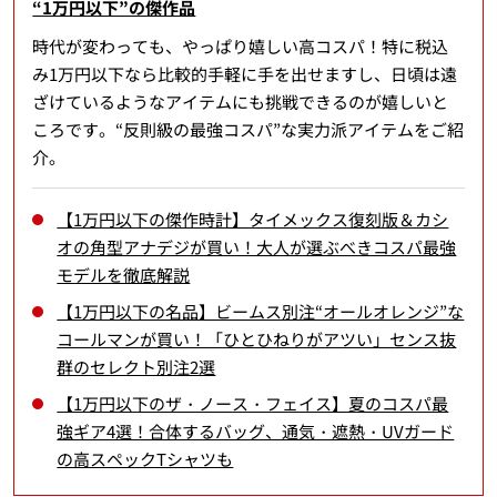
“1万円以下”の傑作品
時代が変わっても、やっぱり嬉しい高コスパ！特に税込
み1万円以下なら比較的手軽に手を出せますし、日頃は遠
ざけているようなアイテムにも挑戦できるのが嬉しいと
ころです。“反則級の最強コスパ”な実力派アイテムをご紹
介。
【1万円以下の傑作時計】タイメックス復刻版＆カシ
オの角型アナデジが買い！大人が選ぶべきコスパ最強
モデルを徹底解説
【1万円以下の名品】ビームス別注“オールオレンジ”な
コールマンが買い！「ひとひねりがアツい」センス抜
群のセレクト別注2選
【1万円以下のザ・ノース・フェイス】夏のコスパ最
強ギア4選！合体するバッグ、通気・遮熱・UVガード
の高スペックTシャツも