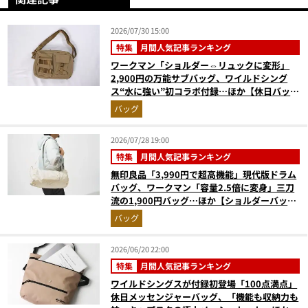
2026/07/30 15:00
特集
月間人気記事ランキング
ワークマン「ショルダー⇔リュックに変形」
2,900円の万能サブバッグ、ワイルドシング
ス“水に強い”初コラボ付録…ほか【休日バッグ
の人気記事ランキングベスト3】（2026年6月
バッグ
版）
2026/07/28 19:00
特集
月間人気記事ランキング
無印良品「3,990円で超高機能」現代版ドラム
バッグ、ワークマン「容量2.5倍に変身」三刀
流の1,900円バッグ…ほか【ショルダーバッグ
の人気記事ランキングベスト3】（2026年6月
バッグ
版）
2026/06/20 22:00
特集
月間人気記事ランキング
ワイルドシングスが付録初登場「100点満点」
休日メッセンジャーバッグ、「機能も収納力も