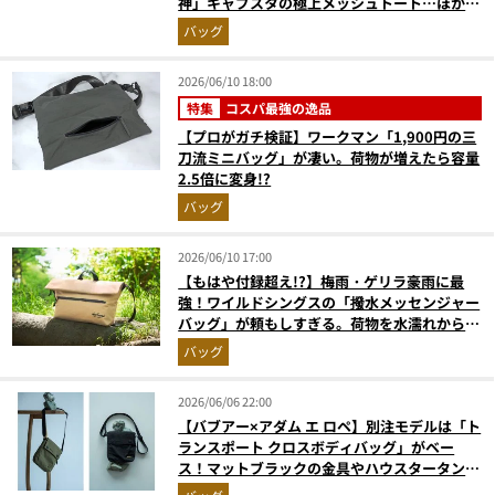
神」キャプスタの極上メッシュトート…ほか
【付録の人気記事ランキングベスト3】（2026
バッグ
年5月版）
2026/06/10 18:00
特集
コスパ最強の逸品
【プロがガチ検証】ワークマン「1,900円の三
刀流ミニバッグ」が凄い。荷物が増えたら容量
2.5倍に変身!?
バッグ
2026/06/10 17:00
【もはや付録超え!?】梅雨・ゲリラ豪雨に最
強！ワイルドシングスの「撥水メッセンジャー
バッグ」が頼もしすぎる。荷物を水濡れから守
るMonoMax付録の実力を解説
バッグ
2026/06/06 22:00
【バブアー×アダム エ ロペ】別注モデルは「ト
ランスポート クロスボディバッグ」がベー
ス！マットブラックの金具やハウスタータン柄
など限定仕様に注目