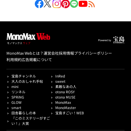
MonoMax Webとは？
運営会社
採用情報
プライバシーポリシー
利用規約
広告掲載について
宝島チャンネル
InRed
大人のおしゃれ手帖
sweet
mini
素敵なあの人
リンネル
otona ROSY
SPRiNG
otona MUSE
GLOW
MonoMax
smart
MonoMaster
田舎暮らしの本
宝島すごい！WEB
『このミステリーがすご
い！』大賞