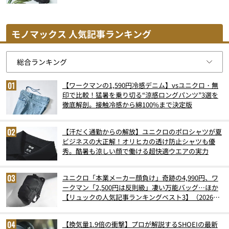
モノマックス 人気記事ランキング
【ワークマンの1,590円冷感デニム】vsユニクロ・無
印で比較！猛暑を乗り切る“涼感ロングパンツ”3選を
徹底解剖。接触冷感から綿100%まで決定版
【汗だく通勤からの解放】ユニクロのポロシャツが夏
ビジネスの大正解！オリヒカの透け防止シャツも優
秀。酷暑も涼しい顔で働ける超快適ウエアの実力
ユニクロ「本業メーカー顔負け」奇跡の4,990円、ワ
ークマン「2,500円は反則級」凄い万能バッグ…ほか
【リュックの人気記事ランキングベスト3】（2026年
6月版）
【換気量1.9倍の衝撃】プロが解説するSHOEIの最新