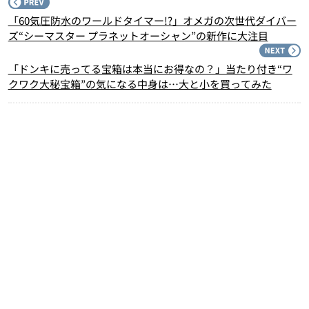
P
「60気圧防水のワールドタイマー!?」オメガの次世代ダイバー
ズ“シーマスター プラネットオーシャン”の新作に大注目
N
「ドンキに売ってる宝箱は本当にお得なの？」当たり付き“ワ
クワク大秘宝箱”の気になる中身は…大と小を買ってみた