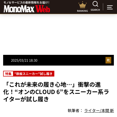
SEARCH
RANKING
2025/03/21 18:30
靴
特集
"鉄板スニーカー"試し履き
「これが未来の履き心地…」衝撃の進
化！“オンのCLOUD 6”をスニーカー系ラ
イターが試し履き
執筆者：
ライター/本間 新