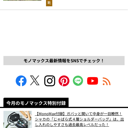
解説！
靴
モノマックス最新情報をSNSでチェック！
今月のモノマックス特別付録
【MonoMax付録】ガバッと開いて中身が一目瞭然！
シャカの「じゃばら式４層ショルダーバッグ」は、出
し入れのしやすさも過去最高レベルだった！