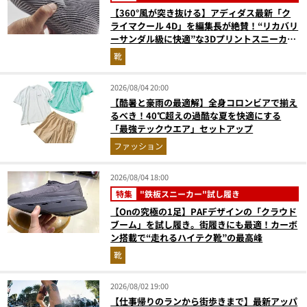
【360°風が突き抜ける】アディダス最新「ク
ライマクール 4D」を編集長が絶賛！“リカバリ
ーサンダル級に快適”な3Dプリントスニーカー
『コレ買いです』Vol.173
靴
2026/08/04 20:00
【酷暑と豪雨の最適解】全身コロンビアで揃え
るべき！40℃超えの過酷な夏を快適にする
「最強テックウエア」セットアップ
ファッション
2026/08/04 18:00
特集
"鉄板スニーカー"試し履き
【Onの究極の1足】PAFデザインの「クラウド
ブーム」を試し履き。街履きにも最適！カーボ
ン搭載で“走れるハイテク靴”の最高峰
靴
2026/08/02 19:00
【仕事帰りのランから街歩きまで】最新アッパ