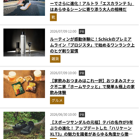
ーでさらに進化！アルトラ「エスカランテ 5」
はあらゆるシーンに寄り添う大人の相棒だ
靴
2026/07/09 12:00
PR
ルーティンが感動体験に！Schickのプレミア
ムライン「プロジスタ」で始めるワンランク上
のヒゲ剃り習慣
雑貨
2026/07/09 10:00
PR
【家飲みおつまみはこれ一択】おつまみスナッ
ク不二家「ホームサクッと」で簡単＆極上の家
飲み体験
グルメ
2026/06/30 10:00
PR
【スポーツサンダルの元祖】テバの名作が9年
ぶりの進化！ アップデートした「ハリケーン
XLT3」の魅力を識者があらゆる角度から徹底