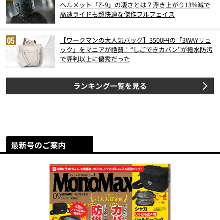
ヘルメット「Z-9」の凄さとは？浮き上がり13%減で
高速ライドも超快適な傑作フルフェイス
【ワークマンの大人気バッグ】3500円の「3WAYリュ
ック」をマニアが絶賛！“しごできカバン”が撥水防汚
で評判以上に優秀だった
ランキング一覧を見る
最新号のご案内