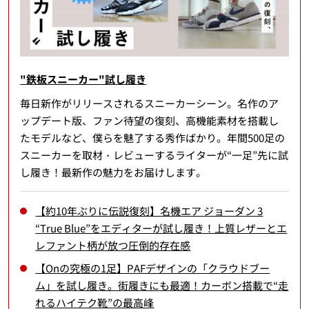
"鉄板スニーカー"試し履き
毎日新作がリリースされるスニーカーシーン。名作のア
ップデート版、ファン待望の復刻、高機能素材を搭載し
たモデルなど、僕らを魅了する秀作ばかり。年間500足の
スニーカーを取材・レビューするライターが“一足”先に試
し履き！最新作の魅力をお届けします。
【約10年ぶりに伝説復刻】名機エア ジョーダン 3
“True Blue”をエディターが試し履き！上質レザーとエ
レファント柄が放つ圧倒的存在感
【Onの究極の1足】PAFデザインの「クラウドブー
ム」を試し履き。街履きにも最適！カーボン搭載で“走
れるハイテク靴”の最高峰