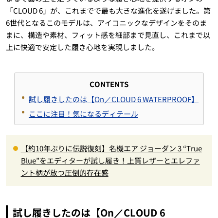
「CLOUD 6」が、これまでで最も大きな進化を遂げました。第
6世代となるこのモデルは、アイコニックなデザインをそのま
まに、構造や素材、フィット感を細部まで見直し、これまで以
上に快適で安定した履き心地を実現しました。
CONTENTS
試し履きしたのは【On／CLOUD 6 WATERPROOF】
ここに注目！気になるディテール
【約10年ぶりに伝説復刻】名機エア ジョーダン 3 “True
Blue”をエディターが試し履き！上質レザーとエレファ
ント柄が放つ圧倒的存在感
試し履きしたのは【On／CLOUD 6