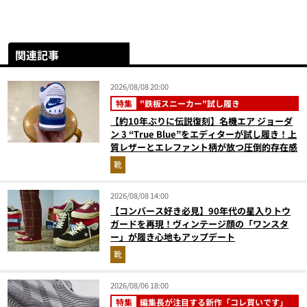
関連記事
2026/08/08 20:00
特集
"鉄板スニーカー"試し履き
【約10年ぶりに伝説復刻】名機エア ジョーダ
ン 3 “True Blue”をエディターが試し履き！上
質レザーとエレファント柄が放つ圧倒的存在感
靴
2026/08/08 14:00
【コンバース好き必見】90年代の星入りトウ
ガードを再現！ヴィンテージ顔の「ワンスタ
ー」が履き心地もアップデート
靴
2026/08/06 18:00
特集
編集長が注目する新作「コレ買いです」