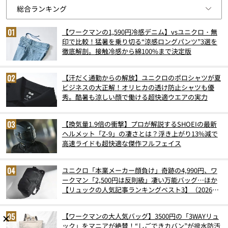
【ワークマンの1,590円冷感デニム】vsユニクロ・無
印で比較！猛暑を乗り切る“涼感ロングパンツ”3選を
徹底解剖。接触冷感から綿100%まで決定版
【汗だく通勤からの解放】ユニクロのポロシャツが夏
ビジネスの大正解！オリヒカの透け防止シャツも優
秀。酷暑も涼しい顔で働ける超快適ウエアの実力
【換気量1.9倍の衝撃】プロが解説するSHOEIの最新
ヘルメット「Z-9」の凄さとは？浮き上がり13%減で
高速ライドも超快適な傑作フルフェイス
ユニクロ「本業メーカー顔負け」奇跡の4,990円、ワ
ークマン「2,500円は反則級」凄い万能バッグ…ほか
【リュックの人気記事ランキングベスト3】（2026年
6月版）
【ワークマンの大人気バッグ】3500円の「3WAYリュ
ック」をマニアが絶賛！“しごできカバン”が撥水防汚