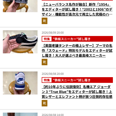
【ニューバランス名作が融合】新作「1954」
をエディターが試し履き！“2002と1906”のデ
ザイン・機能性が高次元で両立した究極のハイ
ブリッドスニーカー
靴
2026/08/09 20:00
特集
"鉄板スニーカー"試し履き
【英国老舗タンナーの極上レザー】プーマの名
作「スウェード」特別モデルをエディターが試
し履き！大人が選ぶべき最高峰スニーカー
靴
2026/08/08 20:00
特集
"鉄板スニーカー"試し履き
【約10年ぶりに伝説復刻】名機エア ジョーダ
ン 3 “True Blue”をエディターが試し履き！上
質レザーとエレファント柄が放つ圧倒的存在感
靴
2026/08/08 14:00