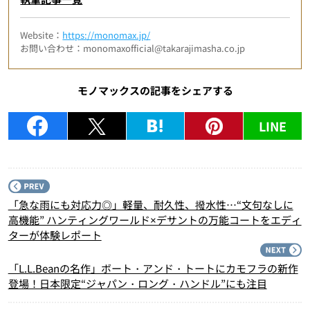
Website：
https://monomax.jp/
お問い合わせ：monomaxofficial@takarajimasha.co.jp
モノマックスの記事をシェアする
LINE
P
「急な雨にも対応力◎」軽量、耐久性、撥水性…“文句なしに
高機能” ハンティングワールド×デサントの万能コートをエディ
ターが体験レポート
N
「L.L.Beanの名作」ボート・アンド・トートにカモフラの新作
登場！日本限定“ジャパン・ロング・ハンドル”にも注目