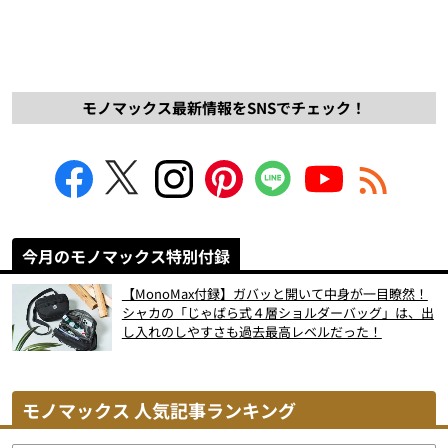
モノマックス最新情報をSNSでチェック！
今月のモノマックス特別付録
【MonoMax付録】ガバッと開いて中身が一目瞭然！
シャカの「じゃばら式４層ショルダーバッグ」は、出
し入れのしやすさも過去最高レベルだった！
モノマックス 人気記事ランキング