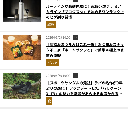
ルーティンが感動体験に！Schickのプレミア
ムライン「プロジスタ」で始めるワンランク上
のヒゲ剃り習慣
雑貨
2026/07/09 10:00
PR
【家飲みおつまみはこれ一択】おつまみスナッ
ク不二家「ホームサクッと」で簡単＆極上の家
飲み体験
グルメ
2026/06/30 10:00
PR
【スポーツサンダルの元祖】テバの名作が9年
ぶりの進化！ アップデートした「ハリケーン
XLT3」の魅力を識者があらゆる角度から徹底
解説！
靴