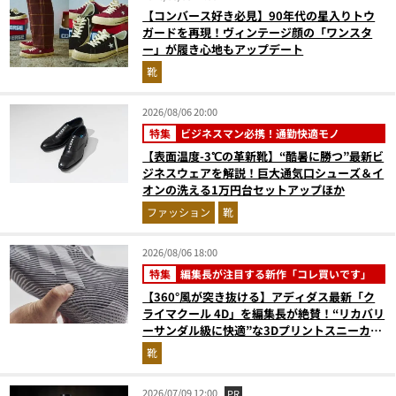
【コンバース好き必見】90年代の星入りトウ
ガードを再現！ヴィンテージ顔の「ワンスタ
ー」が履き心地もアップデート
靴
2026/08/06 20:00
特集
ビジネスマン必携！通勤快適モノ
【表面温度-3℃の革新靴】“酷暑に勝つ”最新ビ
ジネスウェアを解説！巨大通気口シューズ＆イ
オンの洗える1万円台セットアップほか
ファッション
靴
2026/08/06 18:00
特集
編集長が注目する新作「コレ買いです」
【360°風が突き抜ける】アディダス最新「ク
ライマクール 4D」を編集長が絶賛！“リカバリ
ーサンダル級に快適”な3Dプリントスニーカー
『コレ買いです』Vol.173
靴
2026/07/09 12:00
PR