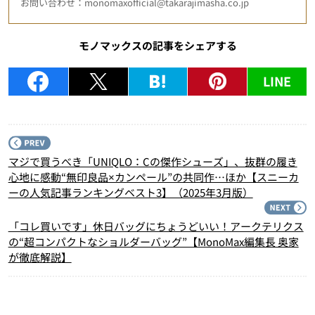
お問い合わせ：monomaxofficial@takarajimasha.co.jp
モノマックスの記事をシェアする
LINE
P
マジで買うべき「UNIQLO：Cの傑作シューズ」、抜群の履き
心地に感動“無印良品×カンペール”の共同作…ほか【スニーカ
ーの人気記事ランキングベスト3】（2025年3月版）
N
「コレ買いです」休日バッグにちょうどいい！アークテリクス
の“超コンパクトなショルダーバッグ”【MonoMax編集長 奥家
が徹底解説】