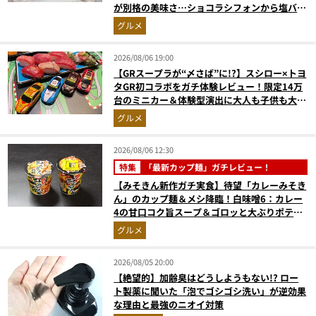
が別格の美味さ…ショコラシフォンから塩バニ
ラプリンまで本気レビュー
グルメ
2026/08/06 19:00
【GRスープラが“〆さば”に!?】スシロー×トヨ
タGR初コラボをガチ体験レビュー！限定14万
台のミニカー＆体験型演出に大人も子供も大興
奮間違いなし
グルメ
2026/08/06 12:30
特集
「最新カップ麺」ガチレビュー！
【みそきん新作ガチ実食】待望「カレーみそき
ん」のカップ麺＆メシ降臨！白味噌6：カレー
4の甘口コク旨スープ＆ゴロッと大ぶりポテト
に歓喜
グルメ
2026/08/05 20:00
【絶望的】加齢臭はどうしようもない!? ロー
ト製薬に聞いた「泡でゴシゴシ洗い」が逆効果
な理由と最強のニオイ対策