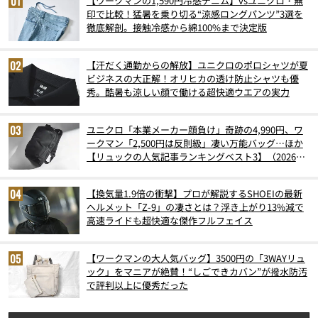
【ワークマンの1,590円冷感デニム】vsユニクロ・無
印で比較！猛暑を乗り切る“涼感ロングパンツ”3選を
徹底解剖。接触冷感から綿100%まで決定版
【汗だく通勤からの解放】ユニクロのポロシャツが夏
ビジネスの大正解！オリヒカの透け防止シャツも優
秀。酷暑も涼しい顔で働ける超快適ウエアの実力
ユニクロ「本業メーカー顔負け」奇跡の4,990円、ワ
ークマン「2,500円は反則級」凄い万能バッグ…ほか
【リュックの人気記事ランキングベスト3】（2026年
6月版）
【換気量1.9倍の衝撃】プロが解説するSHOEIの最新
ヘルメット「Z-9」の凄さとは？浮き上がり13%減で
高速ライドも超快適な傑作フルフェイス
【ワークマンの大人気バッグ】3500円の「3WAYリュ
ック」をマニアが絶賛！“しごできカバン”が撥水防汚
で評判以上に優秀だった