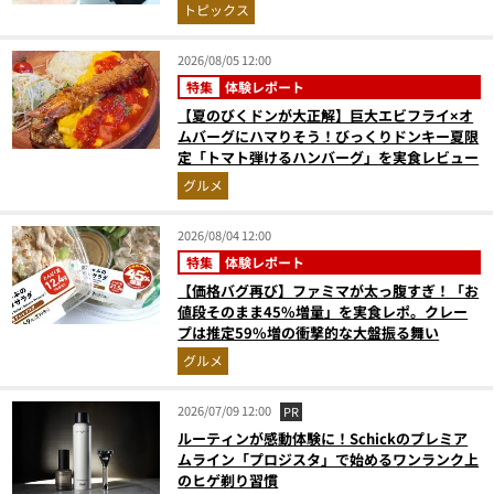
トピックス
2026/08/05 12:00
特集
体験レポート
【夏のびくドンが大正解】巨大エビフライ×オ
ムバーグにハマりそう！びっくりドンキー夏限
定「トマト弾けるハンバーグ」を実食レビュー
グルメ
2026/08/04 12:00
特集
体験レポート
【価格バグ再び】ファミマが太っ腹すぎ！「お
値段そのまま45%増量」を実食レポ。クレー
プは推定59%増の衝撃的な大盤振る舞い
グルメ
2026/07/09 12:00
PR
ルーティンが感動体験に！Schickのプレミア
ムライン「プロジスタ」で始めるワンランク上
のヒゲ剃り習慣