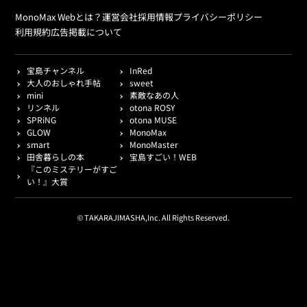
MonoMax Webとは？
運営会社
採用情報
プライバシーポリシー
利用規約
広告掲載について
宝島チャンネル
InRed
大人のおしゃれ手帖
sweet
mini
素敵なあの人
リンネル
otona ROSY
SPRiNG
otona MUSE
GLOW
MonoMax
smart
MonoMaster
田舎暮らしの本
宝島すごい！WEB
『このミステリーがすご
い！』大賞
© TAKARAJIMASHA,Inc. All Rights Reserved.