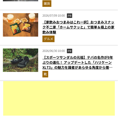
雑貨
2026/07/09 10:00
PR
【家飲みおつまみはこれ一択】おつまみスナッ
ク不二家「ホームサクッと」で簡単＆極上の家
飲み体験
グルメ
2026/06/30 10:00
PR
【スポーツサンダルの元祖】テバの名作が9年
ぶりの進化！ アップデートした「ハリケーン
XLT3」の魅力を識者があらゆる角度から徹底
解説！
靴