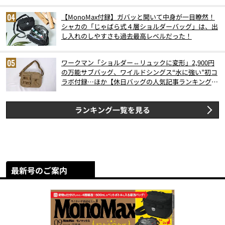
【MonoMax付録】ガバッと開いて中身が一目瞭然！
シャカの「じゃばら式４層ショルダーバッグ」は、出
し入れのしやすさも過去最高レベルだった！
ワークマン「ショルダー⇔リュックに変形」2,900円
の万能サブバッグ、ワイルドシングス“水に強い”初コ
ラボ付録…ほか【休日バッグの人気記事ランキングベ
スト3】（2026年6月版）
ランキング一覧を見る
最新号のご案内