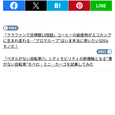
LINE
P
「クラファンで目標額13倍超」コーヒーの副産物がエコカップ
に生まれ変わる…“アロマループ”はいま本当に使いたいSDGs
モノだ！
N
「ペダルがない自転車!?」シティモビリティの新機軸となる“漕
がない自転車”モペロ・ミニ・カーゴを試乗してみた