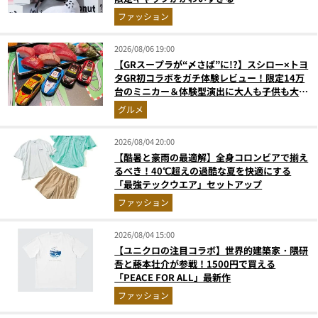
ファッション
2026/08/06 19:00
【GRスープラが“〆さば”に!?】スシロー×トヨ
タGR初コラボをガチ体験レビュー！限定14万
台のミニカー＆体験型演出に大人も子供も大興
奮間違いなし
グルメ
2026/08/04 20:00
【酷暑と豪雨の最適解】全身コロンビアで揃え
るべき！40℃超えの過酷な夏を快適にする
「最強テックウエア」セットアップ
ファッション
2026/08/04 15:00
【ユニクロの注目コラボ】世界的建築家・隈研
吾と藤本壮介が参戦！1500円で買える
「PEACE FOR ALL」最新作
ファッション