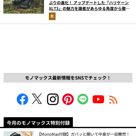
ぶりの進化！ アップデートした「ハリケーン
XLT3」の魅力を識者があらゆる角度から徹底
解説！
靴
モノマックス最新情報をSNSでチェック！
今月のモノマックス特別付録
【MonoMax付録】ガバッと開いて中身が一目瞭然！