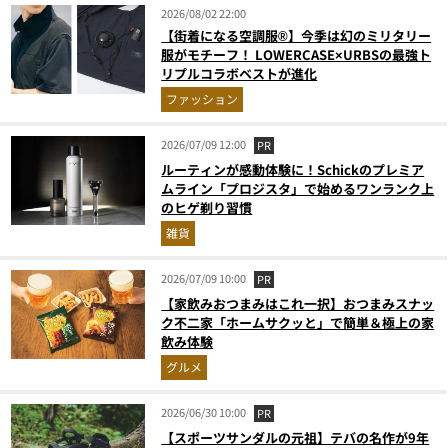
2026/08/02 22:00
【街着になる空調服®】今季は幻のミリタリー
服がモチーフ！ LOWERCASE×URBSの最強ト
リプルコラボベストが進化
ファッション
2026/07/09 12:00
PR
ルーティンが感動体験に！Schickのプレミア
ムライン「プロジスタ」で始めるワンランク上
のヒゲ剃り習慣
雑貨
2026/07/09 10:00
PR
【家飲みおつまみはこれ一択】おつまみスナッ
ク不二家「ホームサクッと」で簡単＆極上の家
飲み体験
グルメ
2026/06/30 10:00
PR
【スポーツサンダルの元祖】テバの名作が9年