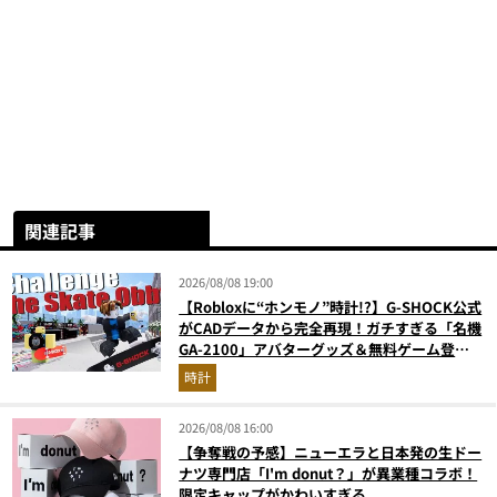
関連記事
2026/08/08 19:00
【Robloxに“ホンモノ”時計!?】G-SHOCK公式
がCADデータから完全再現！ガチすぎる「名機
GA-2100」アバターグッズ＆無料ゲーム登場
が見逃せない
時計
2026/08/08 16:00
【争奪戦の予感】ニューエラと日本発の生ドー
ナツ専門店「I'm donut？」が異業種コラボ！
限定キャップがかわいすぎる