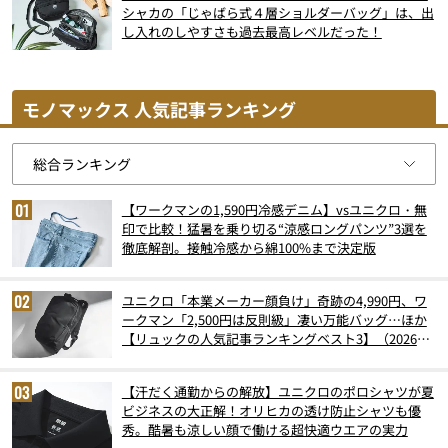
シャカの「じゃばら式４層ショルダーバッグ」は、出
し入れのしやすさも過去最高レベルだった！
モノマックス 人気記事ランキング
【ワークマンの1,590円冷感デニム】vsユニクロ・無
印で比較！猛暑を乗り切る“涼感ロングパンツ”3選を
徹底解剖。接触冷感から綿100%まで決定版
ユニクロ「本業メーカー顔負け」奇跡の4,990円、ワ
ークマン「2,500円は反則級」凄い万能バッグ…ほか
【リュックの人気記事ランキングベスト3】（2026年
6月版）
【汗だく通勤からの解放】ユニクロのポロシャツが夏
ビジネスの大正解！オリヒカの透け防止シャツも優
秀。酷暑も涼しい顔で働ける超快適ウエアの実力