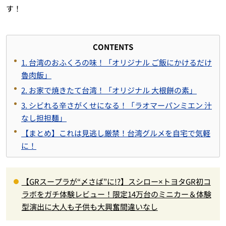
す！
CONTENTS
1. 台湾のおふくろの味！「オリジナル ご飯にかけるだけ
魯肉飯」
2. お家で焼きたて台湾！「オリジナル 大根餅の素」
3. シビれる辛さがくせになる！「ラオマーパンミエン 汁
なし担担麺」
【まとめ】これは見逃し厳禁！台湾グルメを自宅で気軽
に！
【GRスープラが“〆さば”に!?】スシロー×トヨタGR初コ
ラボをガチ体験レビュー！限定14万台のミニカー＆体験
型演出に大人も子供も大興奮間違いなし