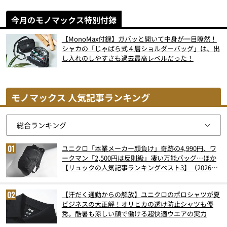
今月のモノマックス特別付録
【MonoMax付録】ガバッと開いて中身が一目瞭然！
シャカの「じゃばら式４層ショルダーバッグ」は、出
し入れのしやすさも過去最高レベルだった！
モノマックス 人気記事ランキング
ユニクロ「本業メーカー顔負け」奇跡の4,990円、ワ
ークマン「2,500円は反則級」凄い万能バッグ…ほか
【リュックの人気記事ランキングベスト3】（2026年
6月版）
【汗だく通勤からの解放】ユニクロのポロシャツが夏
ビジネスの大正解！オリヒカの透け防止シャツも優
秀。酷暑も涼しい顔で働ける超快適ウエアの実力