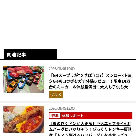
関連記事
2026/08/06 19:00
【GRスープラが“〆さば”に!?】スシロー×トヨ
タGR初コラボをガチ体験レビュー！限定14万
台のミニカー＆体験型演出に大人も子供も大興
奮間違いなし
グルメ
2026/08/05 12:00
特集
体験レポート
【夏のびくドンが大正解】巨大エビフライ×オ
ムバーグにハマりそう！びっくりドンキー夏限
定「トマト弾けるハンバーグ」を実食レビュー