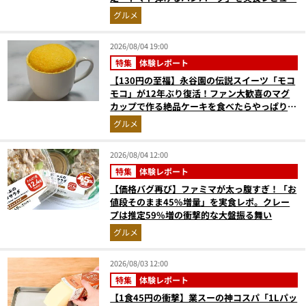
グルメ
2026/08/04 19:00
特集
体験レポート
【130円の至福】永谷園の伝説スイーツ「モコ
モコ」が12年ぶり復活！ファン大歓喜のマグ
カップで作る絶品ケーキを食べたらやっぱり最
高にウマかった
グルメ
2026/08/04 12:00
特集
体験レポート
【価格バグ再び】ファミマが太っ腹すぎ！「お
値段そのまま45%増量」を実食レポ。クレー
プは推定59%増の衝撃的な大盤振る舞い
グルメ
2026/08/03 12:00
特集
体験レポート
【1食45円の衝撃】業スーの神コスパ「1Lパッ