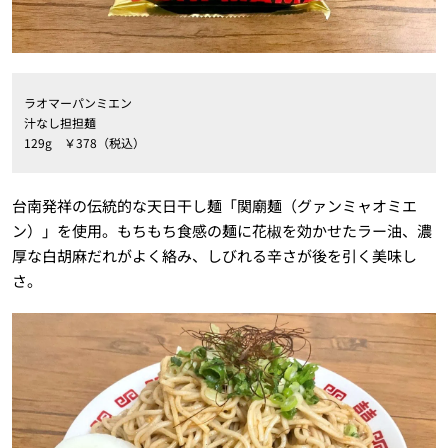
ラオマーパンミエン
汁なし担担麺
129g ￥378（税込）
台南発祥の伝統的な天日干し麺「関廟麺（グァンミャオミエ
ン）」を使用。もちもち食感の麺に花椒を効かせたラー油、濃
厚な白胡麻だれがよく絡み、しびれる辛さが後を引く美味し
さ。