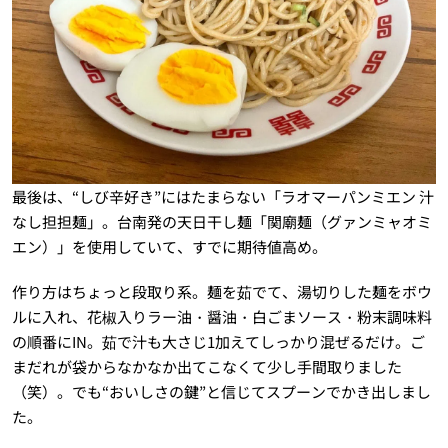
最後は、“しび辛好き”にはたまらない「ラオマーパンミエン 汁
なし担担麺」。台南発の天日干し麺「関廟麺（グァンミャオミ
エン）」を使用していて、すでに期待値高め。
作り方はちょっと段取り系。麺を茹でて、湯切りした麺をボウ
ルに入れ、花椒入りラー油・醤油・白ごまソース・粉末調味料
の順番にIN。茹で汁も大さじ1加えてしっかり混ぜるだけ。ご
まだれが袋からなかなか出てこなくて少し手間取りました
（笑）。でも“おいしさの鍵”と信じてスプーンでかき出しまし
た。