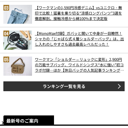
【ワークマンの1,590円冷感デニム】vsユニクロ・無
印で比較！猛暑を乗り切る“涼感ロングパンツ”3選を
徹底解剖。接触冷感から綿100%まで決定版
【MonoMax付録】ガバッと開いて中身が一目瞭然！
シャカの「じゃばら式４層ショルダーバッグ」は、出
し入れのしやすさも過去最高レベルだった！
ワークマン「ショルダー⇔リュックに変形」2,900円
の万能サブバッグ、ワイルドシングス“水に強い”初コ
ラボ付録…ほか【休日バッグの人気記事ランキングベ
スト3】（2026年6月版）
ランキング一覧を見る
最新号のご案内