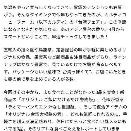
気温もやっと春らしくなってきて、胃袋のテンションも右肩上
がり。そんなタイミングで今年もやってきたのが、カルディコ
ーヒーファーム（以下カルディ）の「台湾フェア」。この季節
になるとなんだか気になる、あのアジア屋台の香り。4月から
スタートということで、早速チェックしてきました！
直輸入の担々麺や烏龍茶、定番屋台の味が手軽に楽しめるオリ
ジナルの食品、果実茶など新商品＆注目商品がずらり。ライン
ナップはかなり豊富で、見ているだけでお腹が鳴るレベルで
す。パッケージもいい意味で“台湾っぽくて”、お店にいたとき
も棚の前で足を止めている人が多数。
今回はその中から、まだ食べたことがなかった3品を実食！新
商品の「オリジナル ご飯にかけるだけ 魯肉飯」、花椒が香る
「ラオマーパンミエン 汁なし担担麺」、そして復活アイテムの
「オリジナル 台湾大根餅の素」。どれも気軽に作れるのに、手
軽さを超える満足感あり。休日にだらっと食べたい昼メシにも
ハマる3品。そのリアルな食べごたえをレポートしていきま