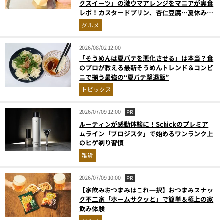
クスイーツ」の激ウマアレンジをマニアが実食
レポ！カスタードプリン、杏仁豆腐…夏休みの
おやつに最強すぎた
グルメ
2026/08/02 12:00
「そうめんは夏バテを悪化させる」は本当？食
のプロが教える最新そうめんトレンド＆コンビ
ニで揃う最強の“夏バテ撃退飯”
トピックス
2026/07/09 12:00
PR
ルーティンが感動体験に！Schickのプレミア
ムライン「プロジスタ」で始めるワンランク上
のヒゲ剃り習慣
雑貨
2026/07/09 10:00
PR
【家飲みおつまみはこれ一択】おつまみスナッ
ク不二家「ホームサクッと」で簡単＆極上の家
飲み体験