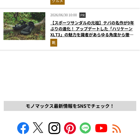
グルメ
2026/06/30 10:00
PR
【スポーツサンダルの元祖】テバの名作が9年
ぶりの進化！ アップデートした「ハリケーン
XLT3」の魅力を識者があらゆる角度から徹底
解説！
靴
モノマックス最新情報をSNSでチェック！