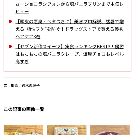
さ…ショコラシフォンから塩バニラプリンまで本気レ
ビュー
【頭皮の悪臭・ベタつきに】美容プロ解説、猛暑で増
える“脂性フケ”を防ぐ！ドラッグストアで買える優秀
ヘアケア3選
【セブン新作スイーツ】実食ランキングBEST3！優勝
はもちもちの塩バニラクレープ、濃厚チョコもレベル
高すぎ
文・撮影／鈴木恵理子
この記事の画像一覧