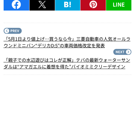
LINE
P
「5月1日より値上げ…買うなら今」三菱自動車の人気オールラ
ウンドミニバン“デリカD:5”の車両価格改定を発表
N
「親子での水辺遊びはコレが正解」テバの最新ウォーターサン
ダルは“アマガエルに着想を得た”バイオミミクリーデザイン