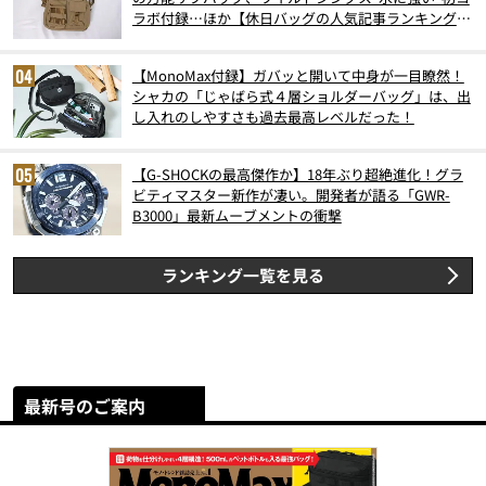
ラボ付録…ほか【休日バッグの人気記事ランキングベ
スト3】（2026年6月版）
【MonoMax付録】ガバッと開いて中身が一目瞭然！
シャカの「じゃばら式４層ショルダーバッグ」は、出
し入れのしやすさも過去最高レベルだった！
【G-SHOCKの最高傑作か】18年ぶり超絶進化！グラ
ビティマスター新作が凄い。開発者が語る「GWR-
B3000」最新ムーブメントの衝撃
ランキング一覧を見る
最新号のご案内