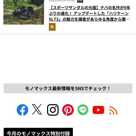
PR
【スポーツサンダルの元祖】テバの名作が9年
ぶりの進化！ アップデートした「ハリケーン
XLT3」の魅力を識者があらゆる角度から徹底
解説！
靴
モノマックス最新情報をSNSでチェック！
今月のモノマックス特別付録