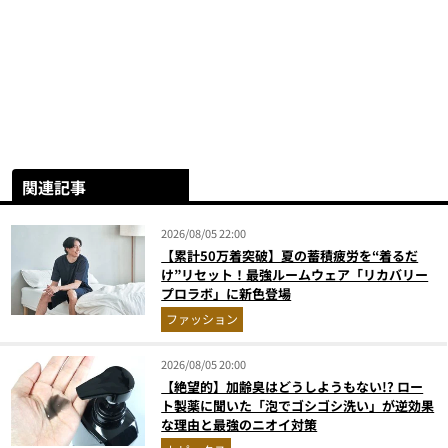
関連記事
2026/08/05 22:00
【累計50万着突破】夏の蓄積疲労を“着るだ
け”リセット！最強ルームウェア「リカバリー
プロラボ」に新色登場
ファッション
2026/08/05 20:00
【絶望的】加齢臭はどうしようもない!? ロー
ト製薬に聞いた「泡でゴシゴシ洗い」が逆効果
な理由と最強のニオイ対策