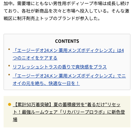
加中。需要増にともない男性用ボディソープ市場は成長し続け
ており、各社が新商品を次々と市場へ投入している。そんな激
戦区に制汗剤売上トップのブランドが参入した。
CONTENTS
「エージーデオ24メン 薬用メンズボディクレンズ」は4
つのニオイをケアする
リフレッシュシトラスの香りで爽快感をプラス
「エージーデオ24メン 薬用メンズボディクレンズ」でニ
オイの元を絶ち、快適な一日を！
【累計50万着突破】夏の蓄積疲労を“着るだけ”リセッ
ト！最強ルームウェア「リカバリープロラボ」に新色登
場