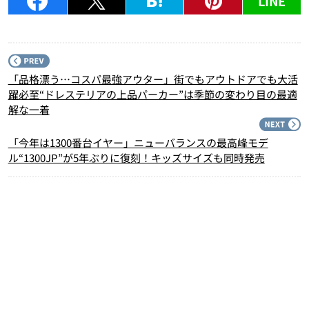
LINE
P
「品格漂う…コスパ最強アウター」街でもアウトドアでも大活
躍必至“ドレステリアの上品パーカー”は季節の変わり目の最適
解な一着
N
「今年は1300番台イヤー」ニューバランスの最高峰モデ
ル“1300JP”が5年ぶりに復刻！キッズサイズも同時発売