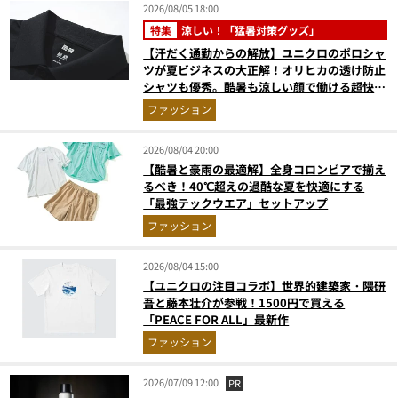
2026/08/05 18:00
特集
涼しい！「猛暑対策グッズ」
【汗だく通勤からの解放】ユニクロのポロシャ
ツが夏ビジネスの大正解！オリヒカの透け防止
シャツも優秀。酷暑も涼しい顔で働ける超快適
ウエアの実力
ファッション
2026/08/04 20:00
【酷暑と豪雨の最適解】全身コロンビアで揃え
るべき！40℃超えの過酷な夏を快適にする
「最強テックウエア」セットアップ
ファッション
2026/08/04 15:00
【ユニクロの注目コラボ】世界的建築家・隈研
吾と藤本壮介が参戦！1500円で買える
「PEACE FOR ALL」最新作
ファッション
2026/07/09 12:00
PR