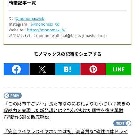
執筆記事一覧
X：
@monomaxweb
Instagram：
@monomax_tkj
Website：
https://monomax.jp/
お問い合わせ：monomaxofficial@takarajimasha.co.jp
モノマックスの記事をシェアする
LINE
P
「この財布すごい…」長財布なのにお札よりも小さい!? 驚きの
収納力を実現した新発想とは？“ズバ抜けた個性を宿す革財
布”新作5選を徹底解説
N
「完全ワイヤレスイヤホンでは初」高音質な“磁性流体ドライ