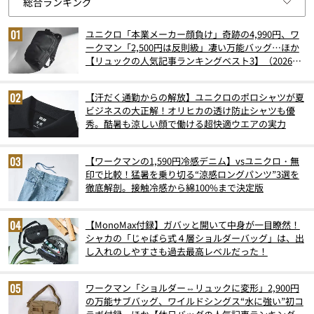
ユニクロ「本業メーカー顔負け」奇跡の4,990円、ワ
ークマン「2,500円は反則級」凄い万能バッグ…ほか
【リュックの人気記事ランキングベスト3】（2026年
6月版）
【汗だく通勤からの解放】ユニクロのポロシャツが夏
ビジネスの大正解！オリヒカの透け防止シャツも優
秀。酷暑も涼しい顔で働ける超快適ウエアの実力
【ワークマンの1,590円冷感デニム】vsユニクロ・無
印で比較！猛暑を乗り切る“涼感ロングパンツ”3選を
徹底解剖。接触冷感から綿100%まで決定版
【MonoMax付録】ガバッと開いて中身が一目瞭然！
シャカの「じゃばら式４層ショルダーバッグ」は、出
し入れのしやすさも過去最高レベルだった！
ワークマン「ショルダー⇔リュックに変形」2,900円
の万能サブバッグ、ワイルドシングス“水に強い”初コ