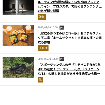
ルーティンが感動体験に！Schickのプレミア
ムライン「プロジスタ」で始めるワンランク上
のヒゲ剃り習慣
雑貨
2026/07/09 10:00
PR
【家飲みおつまみはこれ一択】おつまみスナッ
ク不二家「ホームサクッと」で簡単＆極上の家
飲み体験
グルメ
2026/06/30 10:00
PR
【スポーツサンダルの元祖】テバの名作が9年
ぶりの進化！ アップデートした「ハリケーン
XLT3」の魅力を識者があらゆる角度から徹底
解説！
靴