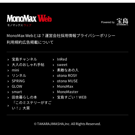
MonoMax Webとは？
運営会社
採用情報
プライバシーポリシー
利用規約
広告掲載について
宝島チャンネル
InRed
大人のおしゃれ手帖
sweet
mini
素敵なあの人
リンネル
otona ROSY
SPRiNG
otona MUSE
GLOW
MonoMax
smart
MonoMaster
田舎暮らしの本
宝島すごい！WEB
『このミステリーがすご
い！』大賞
© TAKARAJIMASHA,Inc. All Rights Reserved.