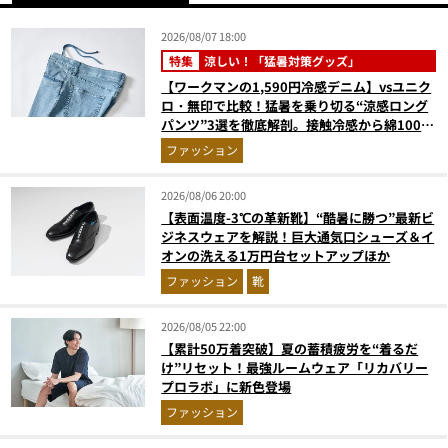
2026/08/07 18:00
特集
涼しい！「猛暑対策グッズ」
【ワークマンの1,590円冷感デニム】vsユニク
ロ・無印で比較！猛暑を乗り切る“涼感ロング
パンツ”3選を徹底解剖。接触冷感から綿100%
まで決定版
ファッション
2026/08/06 20:00
【表面温度-3℃の革新靴】“酷暑に勝つ”最新ビ
ジネスウェアを解説！巨大通気口シューズ＆イ
オンの洗える1万円台セットアップほか
ファッション
靴
2026/08/05 22:00
【累計50万着突破】夏の蓄積疲労を“着るだ
け”リセット！最強ルームウェア「リカバリー
プロラボ」に新色登場
ファッション