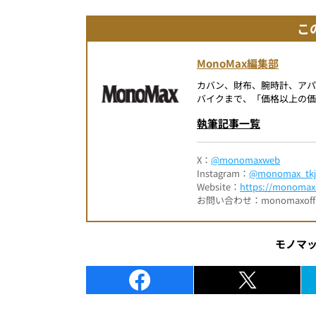
こ
MonoMax編集部
カバン、財布、腕時計、ア
バイクまで、「価格以上の価
執筆記事一覧
X：
@monomaxweb
Instagram：
@monomax_tkj
Website：
https://monomax.
お問い合わせ：monomaxofficia
モノマ