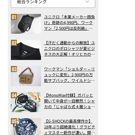
ユニクロ「本業メーカー顔負
け」奇跡の4,990円、ワーク
マン「2,500円は反則級」凄
い万能バッグ…ほか【リュッ
クの人気記事ランキングベス
【汗だく通勤からの解放】ユ
ト3】（2026年6月版）
ニクロのポロシャツが夏ビジ
ネスの大正解！オリヒカの透
け防止シャツも優秀。酷暑も
涼しい顔で働ける超快適ウエ
ワークマン「ショルダー⇔リ
アの実力
ュックに変形」2,900円の万
能サブバッグ、ワイルドシン
グス“水に強い”初コラボ付
録…ほか【休日バッグの人気
【MonoMax付録】ガバッと
記事ランキングベスト3】
開いて中身が一目瞭然！シャ
（2026年6月版）
カの「じゃばら式４層ショル
ダーバッグ」は、出し入れの
しやすさも過去最高レベルだ
【G-SHOCKの最高傑作か】
った！
18年ぶり超絶進化！グラビテ
ィマスター新作が凄い。開発