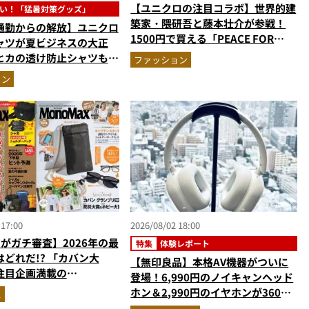
【ユニクロの注目コラボ】世界的建
い！「猛暑対策グッズ」
築家・隈研吾と藤本壮介が参戦！
通勤からの解放】ユニクロ
1500円で買える「PEACE FOR
ャツが夏ビジネスの大正
ALL」最新作
ヒカの透け防止シャツも優
ファッション
も涼しい顔で働ける超快適
ョン
実力
 17:00
2026/08/02 18:00
がガチ審査】2026年の最
特集
体験レポート
どれだ!? 「カバン大
【無印良品】本格AV機器がついに
注目企画満載の
登場！6,990円のノイキャンヘッド
ax9月号＆増刊の表紙を速
ホン＆2,990円のイヤホンが360度
ス
スキなしの本気作だった