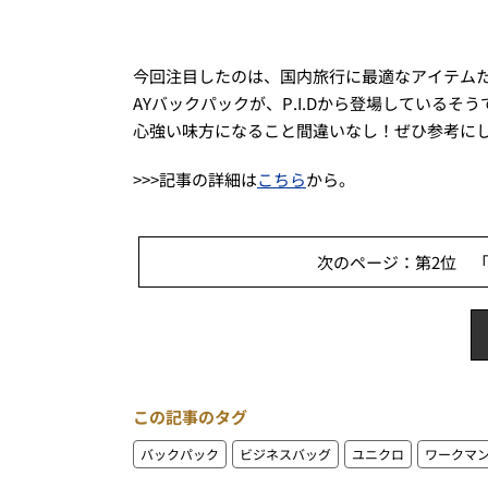
今回注目したのは、国内旅行に最適なアイテム
AYバックパックが、P.I.Dから登場している
心強い味方になること間違いなし！ぜひ参考に
>>>記事の詳細は
こちら
から。
次のページ：第2位 「
この記事のタグ
バックパック
ビジネスバッグ
ユニクロ
ワークマ