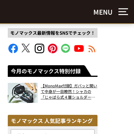
MENU
モノマックス最新情報をSNSでチェック！
今月のモノマックス特別付録
【MonoMax付録】ガバッと開い
て中身が一目瞭然！シャカの
「じゃばら式４層ショルダーバ
ッグ」は、出し入れのしやすさ
も過去最高レベルだった！
モノマックス 人気記事ランキング