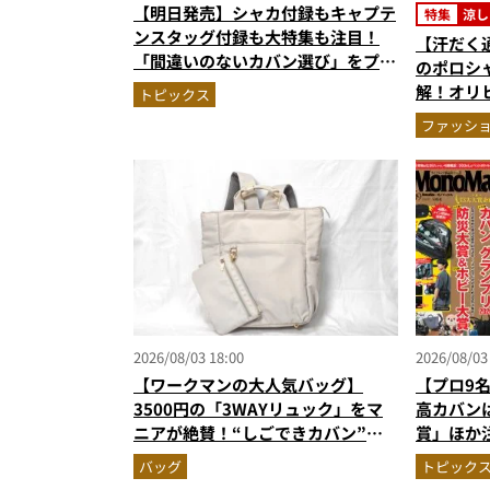
【明日発売】シャカ付録もキャプテ
特集
涼し
ンスタッグ付録も大特集も注目！
【汗だく
「間違いのないカバン選び」をプロ
のポロシ
がジャッジ・MonoMax9月号の目
解！オリ
トピックス
次を公開
秀。酷暑
ファッシ
ウエアの
2026/08/03 18:00
2026/08/03
【ワークマンの大人気バッグ】
【プロ9名
3500円の「3WAYリュック」をマ
高カバンは
ニアが絶賛！“しごできカバン”が
賞」ほか
撥水防汚で評判以上に優秀だった
MonoM
バッグ
トピック
報