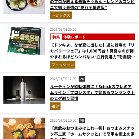
のプロが教える最新そうめんトレンド＆コンビ
ニで揃う最強の“夏バテ撃退飯”
トピックス
2026/08/01 20:00
特集
体験レポート
【ドンキよ、なぜ夏に出した】遂に登場の「リ
カバリーウェア」は1,000円台！真夏なのが悔
やまれるほどハンパない“血行促進力”を自腹レ
ビュー
ファッション
2026/07/09 12:00
PR
ルーティンが感動体験に！Schickのプレミア
ムライン「プロジスタ」で始めるワンランク上
のヒゲ剃り習慣
雑貨
2026/07/09 10:00
PR
【家飲みおつまみはこれ一択】おつまみスナッ
ク不二家「ホームサクッと」で簡単＆極上の家