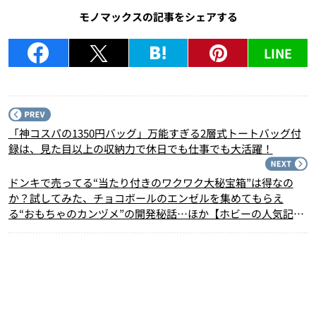
モノマックスの記事をシェアする
LINE
P
「神コスパの1350円バッグ」万能すぎる2層式トートバッグ付
録は、見た目以上の収納力で休日でも仕事でも大活躍！
N
ドンキで売ってる“当たり付きのワクワク大秘宝箱”は得なの
か？試してみた、チョコボールのエンゼルを集めてもらえ
る“おもちゃのカンヅメ”の開発秘話…ほか【ホビーの人気記事
ランキングベスト3】（2025年3月版）