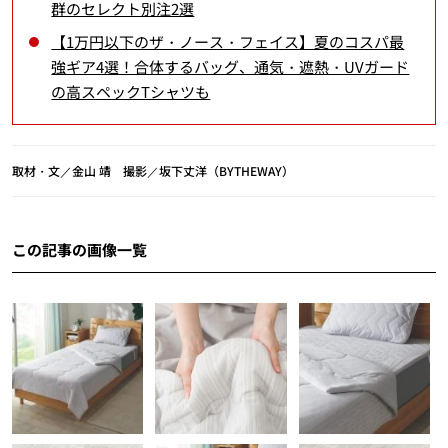
群のセレクト別注2選
【1万円以下のザ・ノース・フェイス】夏のコスパ最
強ギア4選！合体するバッグ、通気・遮熱・UVガード
の高スペックTシャツも
取材・文／金山 靖 撮影／坂下丈洋（BYTHEWAY）
この記事の画像一覧