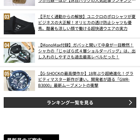
ラボ付録…ほか【休日バッグの人気記事ランキングベ
スト3】（2026年6月版）
【汗だく通勤からの解放】ユニクロのポロシャツが夏
ビジネスの大正解！オリヒカの透け防止シャツも優
秀。酷暑も涼しい顔で働ける超快適ウエアの実力
【MonoMax付録】ガバッと開いて中身が一目瞭然！
シャカの「じゃばら式４層ショルダーバッグ」は、出
し入れのしやすさも過去最高レベルだった！
【G-SHOCKの最高傑作か】18年ぶり超絶進化！グラ
ビティマスター新作が凄い。開発者が語る「GWR-
B3000」最新ムーブメントの衝撃
ランキング一覧を見る