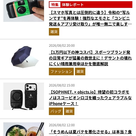
特集
体験レポート
【スマホ写真とは圧倒的に違う】令和の“写ル
ンです”を再体験！強烈なエモさと「コンビニ
発送＆アプリ受け取り」が唯一無二で楽しすぎ
た
雑貨
2026/08/02 20:00
【1万円以下の神コスパ】スポーツブランド発
の日常ギアが猛暑の救世主に！デサントの壊れ
にくい晴雨兼用傘ほかを徹底解説
ファッション
雑貨
2026/08/02 15:00
【SOPHNET. × objcts.io】待望の初コラボモ
ノはスコーピオンロゴを纏ったウェアラブルな
iPhoneケース！
バッグ
雑貨
2026/08/02 12:00
「そうめんは夏バテを悪化させる」は本当？食