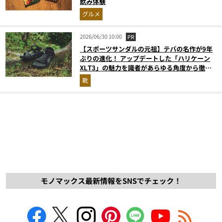
飲み体験
グルメ
2026/06/30 10:00
PR
【スポーツサンダルの元祖】テバの名作が9年
ぶりの進化！ アップデートした「ハリケーン
XLT3」の魅力を識者があらゆる角度から徹底
解説！
靴
モノマックス最新情報をSNSでチェック！