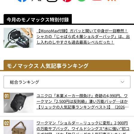
今月のモノマックス特別付録
【MonoMax付録】ガバッと開いて中身が一目瞭然！
シャカの「じゃばら式４層ショルダーバッグ」は、出
し入れのしやすさも過去最高レベルだった！
モノマックス 人気記事ランキング
ユニクロ「本業メーカー顔負け」奇跡の4,990円、ワ
ークマン「2,500円は反則級」凄い万能バッグ…ほか
【リュックの人気記事ランキングベスト3】（2026年
6月版）
ワークマン「ショルダー⇔リュックに変形」2,900円
の万能サブバッグ、ワイルドシングス“水に強い”初コ