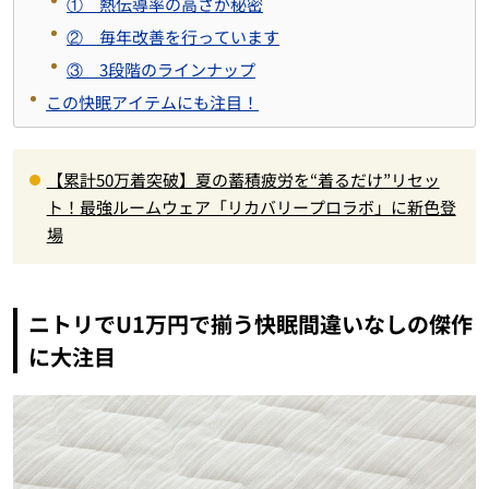
① 熱伝導率の高さが秘密
② 毎年改善を行っています
③ 3段階のラインナップ
この快眠アイテムにも注目！
【累計50万着突破】夏の蓄積疲労を“着るだけ”リセッ
ト！最強ルームウェア「リカバリープロラボ」に新色登
場
ニトリでU1万円で揃う快眠間違いなしの傑作
に大注目