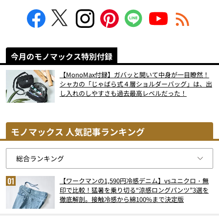
今月のモノマックス特別付録
【MonoMax付録】ガバッと開いて中身が一目瞭然！
シャカの「じゃばら式４層ショルダーバッグ」は、出
し入れのしやすさも過去最高レベルだった！
モノマックス 人気記事ランキング
【ワークマンの1,590円冷感デニム】vsユニクロ・無
印で比較！猛暑を乗り切る“涼感ロングパンツ”3選を
徹底解剖。接触冷感から綿100%まで決定版