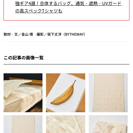
強ギア4選！合体するバッグ、通気・遮熱・UVガード
の高スペックTシャツも
取材・文／金山 靖 撮影／坂下丈洋（BYTHEWAY）
この記事の画像一覧