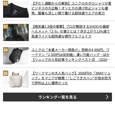
【汗だく通勤からの解放】ユニクロのポロシャツが夏
ビジネスの大正解！オリヒカの透け防止シャツも優
秀。酷暑も涼しい顔で働ける超快適ウエアの実力
【換気量1.9倍の衝撃】プロが解説するSHOEIの最新
ヘルメット「Z-9」の凄さとは？浮き上がり13%減で
高速ライドも超快適な傑作フルフェイス
ユニクロ「本業メーカー顔負け」奇跡の4,990円、ワ
ークマン「2,500円は反則級」凄い万能バッグ…ほか
【リュックの人気記事ランキングベスト3】（2026年
6月版）
【ワークマンの大人気バッグ】3500円の「3WAYリュ
ック」をマニアが絶賛！“しごできカバン”が撥水防汚
で評判以上に優秀だった
ランキング一覧を見る