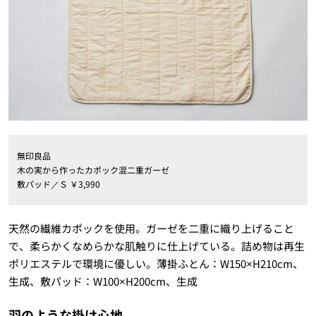
無印良品
木の実から作ったカポック混二重ガーゼ
敷パッド／Ｓ ￥3,990
天然の繊維カポックを使用。ガーゼを二重に織り上げること
で、柔らかくなめらかな肌触りに仕上げている。詰め物は再生
ポリエステルで環境に優しい。薄掛ふとん：W150×H210cm、
生成、敷パッド：W100×H200cm、生成
羽のような掛け心地