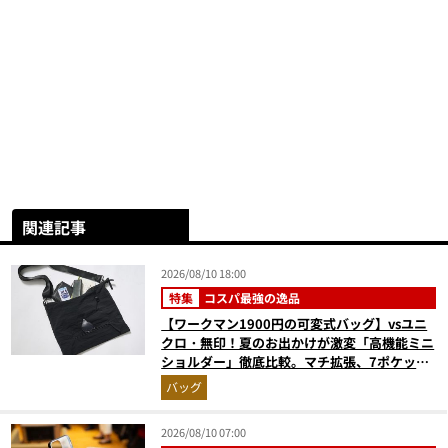
関連記事
2026/08/10 18:00
特集
コスパ最強の逸品
【ワークマン1900円の可変式バッグ】vsユニ
クロ・無印！夏のお出かけが激変「高機能ミニ
ショルダー」徹底比較。マチ拡張、7ポケッ
ト、3WAYの傑作揃い
バッグ
2026/08/10 07:00