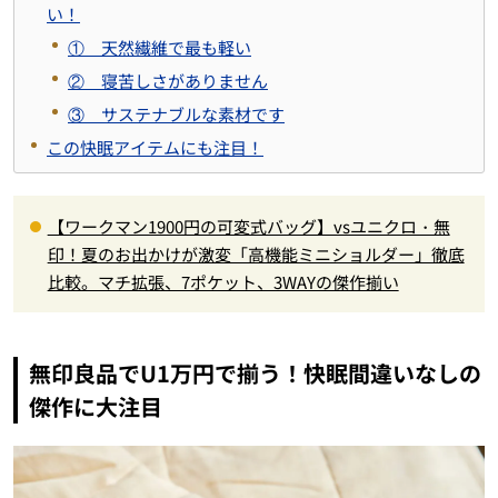
い！
① 天然繊維で最も軽い
② 寝苦しさがありません
③ サステナブルな素材です
この快眠アイテムにも注目！
【ワークマン1900円の可変式バッグ】vsユニクロ・無
印！夏のお出かけが激変「高機能ミニショルダー」徹底
比較。マチ拡張、7ポケット、3WAYの傑作揃い
無印良品でU1万円で揃う！快眠間違いなしの
傑作に大注目