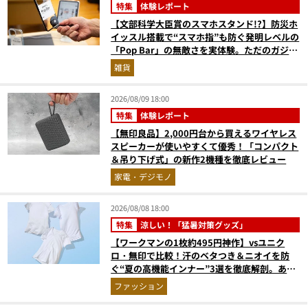
特集
体験レポート
【文部科学大臣賞のスマホスタンド!?】防災ホ
イッスル搭載で“スマホ指”も防ぐ発明レベルの
「Pop Bar」の無敵さを実体験。ただのガジェ
ットじゃない！
雑貨
2026/08/09 18:00
特集
体験レポート
【無印良品】2,000円台から買えるワイヤレス
スピーカーが使いやすくて優秀！「コンパクト
＆吊り下げ式」の新作2機種を徹底レビュー
家電・デジモノ
2026/08/08 18:00
特集
涼しい！「猛暑対策グッズ」
【ワークマンの1枚約495円神作】vsユニク
ロ・無印で比較！汗のベタつき＆ニオイを防
ぐ“夏の高機能インナー”3選を徹底解剖。あな
たに最適な1着は？
ファッション