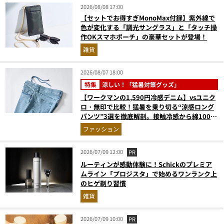
2026/08/08 17:00
【セットでお得すぎMonoMax付録】紫外線で
色が変化する「調光サングラス」と「タッチ操
作OKスマホポーチ」の豪華セットが登場！
雑貨
2026/08/07 18:00
特集
涼しい！「猛暑対策グッズ」
【ワークマンの1,590円冷感デニム】vsユニク
ロ・無印で比較！猛暑を乗り切る“涼感ロング
パンツ”3選を徹底解剖。接触冷感から綿100%
まで決定版
ファッション
2026/07/09 12:00
PR
ルーティンが感動体験に！Schickのプレミア
ムライン「プロジスタ」で始めるワンランク上
のヒゲ剃り習慣
雑貨
2026/07/09 10:00
PR