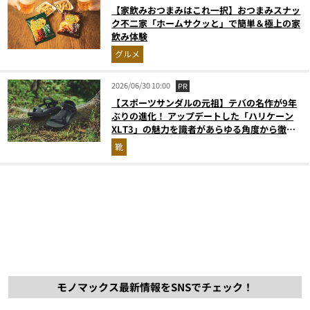
【家飲みおつまみはこれ一択】おつまみスナッ
ク不二家「ホームサクッと」で簡単＆極上の家
飲み体験
グルメ
2026/06/30 10:00
PR
【スポーツサンダルの元祖】テバの名作が9年
ぶりの進化！ アップデートした「ハリケーン
XLT3」の魅力を識者があらゆる角度から徹底
解説！
靴
モノマックス最新情報をSNSでチェック！