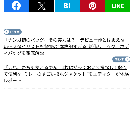
LINE
P
「ナンガ初のバッグ、その実力は？」デビュー作とは思えな
い…スタイリストも驚愕の“本格的すぎる”新作リュック、ボデ
ィバッグを徹底解説
N
「これ、めちゃ使えるやん」1枚は持っておいて損なし！軽く
て便利な“ミレーのすごい撥水ジャケット”をエディターが体験
レポート