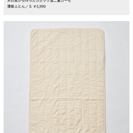
木の実から作ったカポック混二重ガーゼ
薄掛ふとん／Ｓ ￥5,990