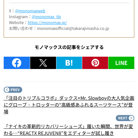
X：
@monomaxweb
Instagram：
@monomax_tkj
Website：
https://monomax.jp/
お問い合わせ：monomaxofficial@takarajimasha.co.jp
モノマックスの記事をシェアする
LINE
P
「注目のトリプルコラボ」ダックス×Mr. Slowboyの大人気企画
にグローブ・トロッターの“高級感あふれるスーツケース”が登
場
N
「ナイキの革新的リカバリーシューズ」履いた瞬間、世界が変
わる…“REACTX REJUVEN8”をエディターが試し履き