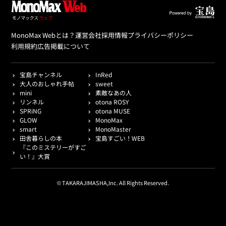
MonoMax Webとは？
運営会社
採用情報
プライバシーポリシー
利用規約
広告掲載について
宝島チャンネル
InRed
大人のおしゃれ手帖
sweet
mini
素敵なあの人
リンネル
otona ROSY
SPRiNG
otona MUSE
GLOW
MonoMax
smart
MonoMaster
田舎暮らしの本
宝島すごい！WEB
『このミステリーがすご
い！』大賞
© TAKARAJIMASHA,Inc. All Rights Reserved.