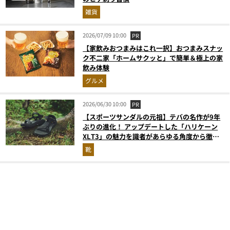
雑貨
2026/07/09 10:00
PR
【家飲みおつまみはこれ一択】おつまみスナッ
ク不二家「ホームサクッと」で簡単＆極上の家
飲み体験
グルメ
2026/06/30 10:00
PR
【スポーツサンダルの元祖】テバの名作が9年
ぶりの進化！ アップデートした「ハリケーン
XLT3」の魅力を識者があらゆる角度から徹底
解説！
靴