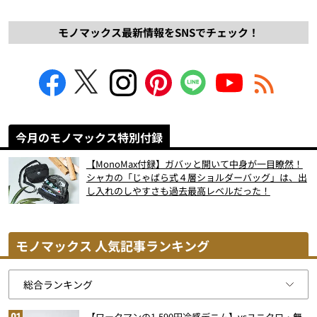
モノマックス最新情報をSNSでチェック！
今月のモノマックス特別付録
【MonoMax付録】ガバッと開いて中身が一目瞭然！
シャカの「じゃばら式４層ショルダーバッグ」は、出
し入れのしやすさも過去最高レベルだった！
モノマックス 人気記事ランキング
【ワークマンの1,590円冷感デニム】vsユニクロ・無