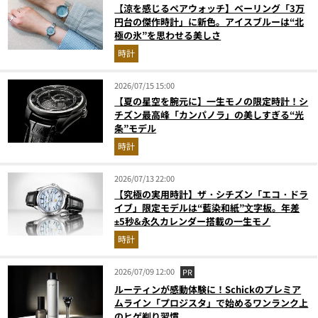
【涼を感じるペアウォッチ】ベーリング「3万
円台の傑作時計」に新色。アイスブルーは“北
極の氷”を思わせる美しさ
時計
2026/07/15 15:00
【夏の星空を腕元に】一生モノの限定時計！シ
チズン最高峰「カンパノラ」の美しすぎる“光
条”モデル
時計
2026/07/13 22:00
【究極の実用時計】ザ・シチズン「エコ・ドラ
イブ」限定モデルは“藍染和紙”⽂字板。年差
±5秒&永久カレンダー搭載の一生モノ
時計
2026/07/09 12:00
PR
ルーティンが感動体験に！Schickのプレミア
ムライン「プロジスタ」で始めるワンランク上
のヒゲ剃り習慣