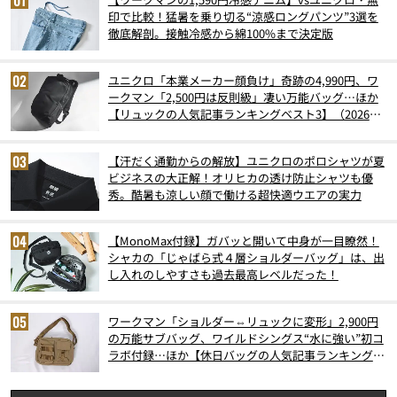
印で比較！猛暑を乗り切る“涼感ロングパンツ”3選を
徹底解剖。接触冷感から綿100%まで決定版
ユニクロ「本業メーカー顔負け」奇跡の4,990円、ワ
ークマン「2,500円は反則級」凄い万能バッグ…ほか
【リュックの人気記事ランキングベスト3】（2026年
6月版）
【汗だく通勤からの解放】ユニクロのポロシャツが夏
ビジネスの大正解！オリヒカの透け防止シャツも優
秀。酷暑も涼しい顔で働ける超快適ウエアの実力
【MonoMax付録】ガバッと開いて中身が一目瞭然！
シャカの「じゃばら式４層ショルダーバッグ」は、出
し入れのしやすさも過去最高レベルだった！
ワークマン「ショルダー⇔リュックに変形」2,900円
の万能サブバッグ、ワイルドシングス“水に強い”初コ
ラボ付録…ほか【休日バッグの人気記事ランキングベ
スト3】（2026年6月版）