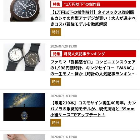
特集
“1万円以下”の傑作品
【1万円以下の傑作時計】タイメックス復刻版
＆カシオの角型アナデジが買い！大人が選ぶべ
きコスパ最強モデルを徹底解説
時計
2026/07/20 19:00
特集
月間人気記事ランキング
ファミマ「妥協感ゼロ」コンビニエンスウェア
の1,998円腕時計、キングセイコー「VANAC」
の一生モノ…ほか【時計の人気記事ランキング
ベスト3】（2026年6月版）
時計
2026/07/18 15:00
【限定210本】コスモサイン誕生40周年。カン
パノラの象徴的モデルが、現代技術と“39mm
小径ケース”でアップデート！
時計
2026/07/16 15:00