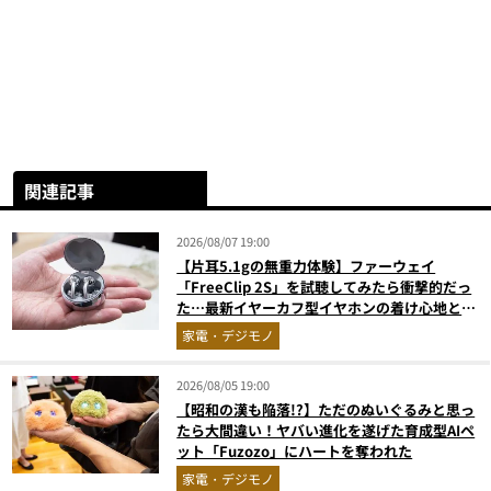
関連記事
2026/08/07 19:00
【片耳5.1gの無重力体験】ファーウェイ
「FreeClip 2S」を試聴してみたら衝撃的だっ
た…最新イヤーカフ型イヤホンの着け心地とAI
技術に感動
家電・デジモノ
2026/08/05 19:00
【昭和の漢も陥落!?】ただのぬいぐるみと思っ
たら大間違い！ヤバい進化を遂げた育成型AIペ
ット「Fuzozo」にハートを奪われた
家電・デジモノ