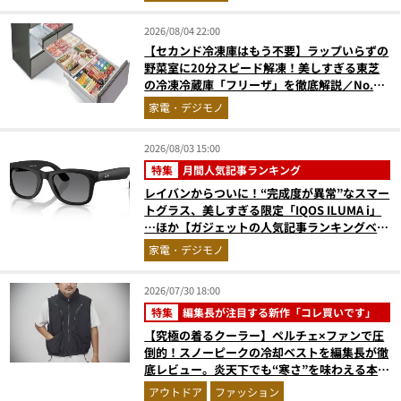
2026/08/04 22:00
【セカンド冷凍庫はもう不要】ラップいらずの
野菜室に20分スピード解凍！美しすぎる東芝
の冷凍冷蔵庫「フリーザ」を徹底解説／No.1
モノ雑誌編集長が選ぶ『センスがいい家電』
家電・デジモノ
Vol.10
2026/08/03 15:00
特集
月間人気記事ランキング
レイバンからついに！“完成度が異常”なスマー
トグラス、美しすぎる限定「IQOS ILUMA i」
…ほか【ガジェットの人気記事ランキングベス
ト3】（2026年6月版）
家電・デジモノ
2026/07/30 18:00
特集
編集長が注目する新作「コレ買いです」
【究極の着るクーラー】ペルチェ×ファンで圧
倒的！スノーピークの冷却ベストを編集長が徹
底レビュー。炎天下でも“寒さ”を味わえる本気
のギア『コレ買いです』Vol.172
アウトドア
ファッション