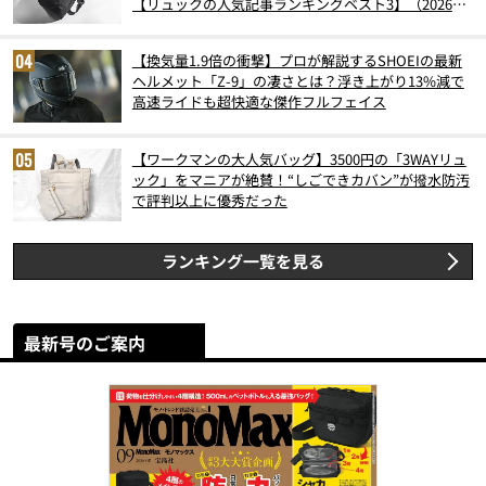
【リュックの人気記事ランキングベスト3】（2026年
6月版）
【換気量1.9倍の衝撃】プロが解説するSHOEIの最新
ヘルメット「Z-9」の凄さとは？浮き上がり13%減で
高速ライドも超快適な傑作フルフェイス
【ワークマンの大人気バッグ】3500円の「3WAYリュ
ック」をマニアが絶賛！“しごできカバン”が撥水防汚
で評判以上に優秀だった
ランキング一覧を見る
最新号のご案内