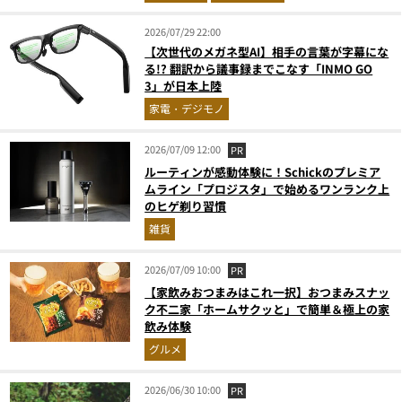
2026/07/29 22:00
【次世代のメガネ型AI】相手の言葉が字幕にな
る!? 翻訳から議事録までこなす「INMO GO
3」が日本上陸
家電・デジモノ
2026/07/09 12:00
PR
ルーティンが感動体験に！Schickのプレミア
ムライン「プロジスタ」で始めるワンランク上
のヒゲ剃り習慣
雑貨
2026/07/09 10:00
PR
【家飲みおつまみはこれ一択】おつまみスナッ
ク不二家「ホームサクッと」で簡単＆極上の家
飲み体験
グルメ
2026/06/30 10:00
PR