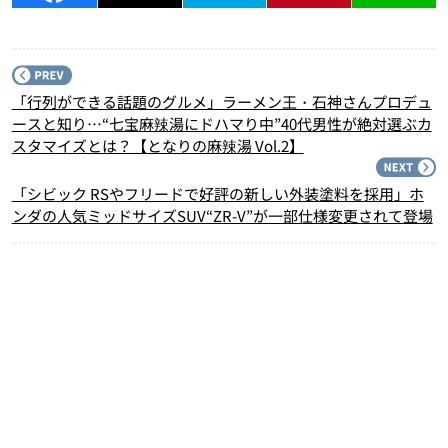
P
「行列ができる話題のグルメ」ラーメン王・石神さんプロデュ
ースと知り…“七宝麻辣湯にドハマり中”40代男性が絶対選ぶカ
スタマイズとは？【となりの麻辣湯 Vol.2】
N
「シビック RSやフリードで好評の新しい外装塗料を採用」ホ
ンダの人気ミッドサイズSUV“ZR-V”が一部仕様変更されて登場