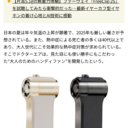
【片耳5.1gの無重力体験】ファーウェイ「FreeClip 2S」
を試聴してみたら衝撃的だった…最新イヤーカフ型イヤ
ホンの着け心地とAI技術に感動
日本の夏は年々気温の上昇が顕著で、2025年も厳しい暑さが予
想されている。また、熱中症による死亡者の多くは40代以上で
あり、大人世代にこそ効果的な熱中症対策が求められている。
そこでドクターエアは、見た目にも使い勝手にもこだわっ
た“大人のためのハンディファン”を開発したという。