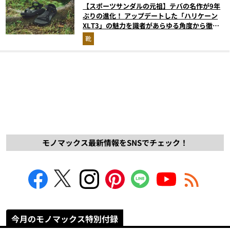
【スポーツサンダルの元祖】テバの名作が9年
ぶりの進化！ アップデートした「ハリケーン
XLT3」の魅力を識者があらゆる角度から徹底
解説！
靴
モノマックス最新情報をSNSでチェック！
今月のモノマックス特別付録