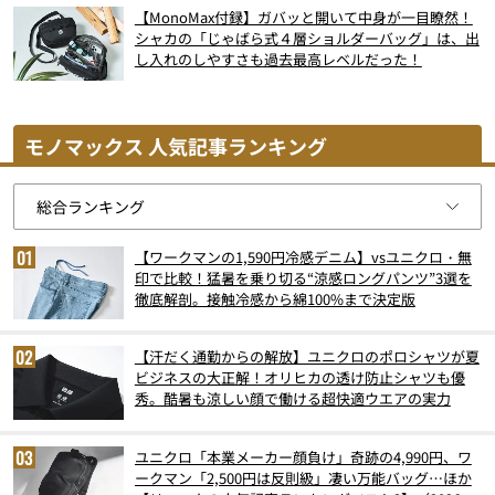
【MonoMax付録】ガバッと開いて中身が一目瞭然！
シャカの「じゃばら式４層ショルダーバッグ」は、出
し入れのしやすさも過去最高レベルだった！
モノマックス 人気記事ランキング
【ワークマンの1,590円冷感デニム】vsユニクロ・無
印で比較！猛暑を乗り切る“涼感ロングパンツ”3選を
徹底解剖。接触冷感から綿100%まで決定版
【汗だく通勤からの解放】ユニクロのポロシャツが夏
ビジネスの大正解！オリヒカの透け防止シャツも優
秀。酷暑も涼しい顔で働ける超快適ウエアの実力
ユニクロ「本業メーカー顔負け」奇跡の4,990円、ワ
ークマン「2,500円は反則級」凄い万能バッグ…ほか