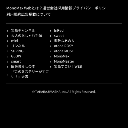
MonoMax Webとは？
運営会社
採用情報
プライバシーポリシー
利用規約
広告掲載について
宝島チャンネル
InRed
大人のおしゃれ手帖
sweet
mini
素敵なあの人
リンネル
otona ROSY
SPRiNG
otona MUSE
GLOW
MonoMax
smart
MonoMaster
田舎暮らしの本
宝島すごい！WEB
『このミステリーがすご
い！』大賞
© TAKARAJIMASHA,Inc. All Rights Reserved.