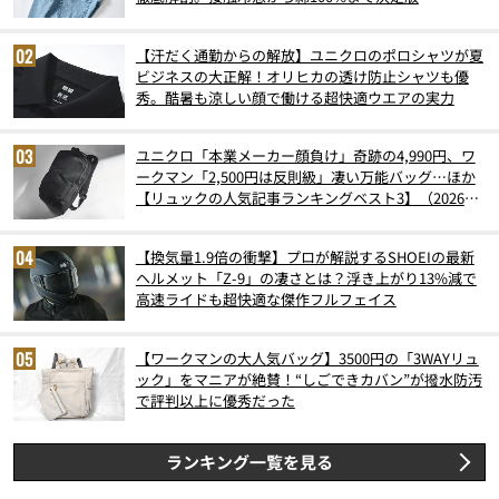
【汗だく通勤からの解放】ユニクロのポロシャツが夏
ビジネスの大正解！オリヒカの透け防止シャツも優
秀。酷暑も涼しい顔で働ける超快適ウエアの実力
ユニクロ「本業メーカー顔負け」奇跡の4,990円、ワ
ークマン「2,500円は反則級」凄い万能バッグ…ほか
【リュックの人気記事ランキングベスト3】（2026年
6月版）
【換気量1.9倍の衝撃】プロが解説するSHOEIの最新
ヘルメット「Z-9」の凄さとは？浮き上がり13%減で
高速ライドも超快適な傑作フルフェイス
【ワークマンの大人気バッグ】3500円の「3WAYリュ
ック」をマニアが絶賛！“しごできカバン”が撥水防汚
で評判以上に優秀だった
ランキング一覧を見る