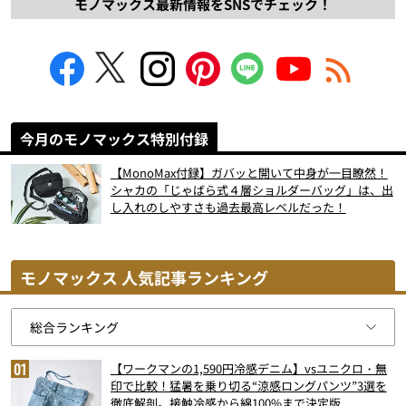
モノマックス最新情報をSNSでチェック！
今月のモノマックス特別付録
【MonoMax付録】ガバッと開いて中身が一目瞭然！
シャカの「じゃばら式４層ショルダーバッグ」は、出
し入れのしやすさも過去最高レベルだった！
モノマックス 人気記事ランキング
【ワークマンの1,590円冷感デニム】vsユニクロ・無
印で比較！猛暑を乗り切る“涼感ロングパンツ”3選を
徹底解剖。接触冷感から綿100%まで決定版