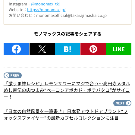
Instagram：
@monomax_tkj
Website：
https://monomax.jp/
お問い合わせ：monomaxofficial@takarajimasha.co.jp
モノマックスの記事をシェアする
LINE
P
「激うま神レシピ」レモンサワーにマジで合う…高円寺メタル
めし直伝の肉つまみ“ベーコンアボカド・ポテバタコ”がサイコ
ー！
N
「⽇本の⾃然⾵景を⼀筆書き」日本発アウトドアブランド“フ
ォックスファイヤー”の最新カプセルコレクションに注目