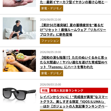
た…最新イヤーカフ型イヤホンの着け心地とAI
技術に感動
家電・デジモノ
2026/08/05 22:00
【累計50万着突破】夏の蓄積疲労を“着るだ
け”リセット！最強ルームウェア「リカバリー
プロラボ」に新色登場
ファッション
2026/08/05 19:00
【昭和の漢も陥落!?】ただのぬいぐるみと思っ
たら大間違い！ヤバい進化を遂げた育成型AIペ
ット「Fuzozo」にハートを奪われた
家電・デジモノ
2026/08/03 15:00
特集
月間人気記事ランキング
レイバンからついに！“完成度が異常”なスマー
トグラス、美しすぎる限定「IQOS ILUMA i」
…ほか【ガジェットの人気記事ランキングベス
ト3】（2026年6月版）