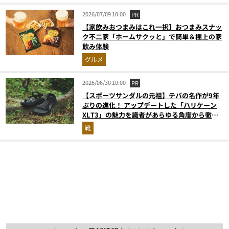
2026/07/09 10:00
PR
【家飲みおつまみはこれ一択】おつまみスナッ
ク不二家「ホームサクッと」で簡単＆極上の家
飲み体験
グルメ
2026/06/30 10:00
PR
【スポーツサンダルの元祖】テバの名作が9年
ぶりの進化！ アップデートした「ハリケーン
XLT3」の魅力を識者があらゆる角度から徹底
解説！
靴