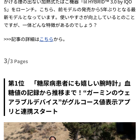
がける煙の出ない加熱式たばこ機器「lil HYBRID™ 3.0 by IQO
S」をローンチ。こちら、前モデルの発売から5年ぶりとなる最
新モデルとなっています。使いやすさが向上しているとのこと
ですが、一体どんな特徴があるのでしょう？
>>>記事の詳細は
こちら
から。
3/
3
Pages
第1位 「糖尿病患者にも嬉しい腕時計」血
糖値の記録から推移まで！“ガーミンのウェ
アラブルデバイス”がグルコース値表示アプ
リと連携スタート