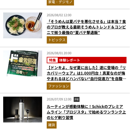
家電・デジモノ
2026/08/02 12:00
「そうめんは夏バテを悪化させる」は本当？食
のプロが教える最新そうめんトレンド＆コンビ
ニで揃う最強の“夏バテ撃退飯”
トピックス
2026/08/01 20:00
特集
体験レポート
【ドンキよ、なぜ夏に出した】遂に登場の「リ
カバリーウェア」は1,000円台！真夏なのが悔
やまれるほどハンパない“血行促進力”を自腹レ
ビュー
ファッション
2026/07/09 12:00
PR
ルーティンが感動体験に！Schickのプレミア
ムライン「プロジスタ」で始めるワンランク上
のヒゲ剃り習慣
雑貨