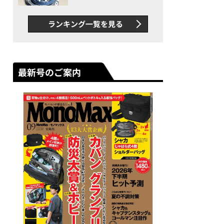
者が語る「GWR-B3000」最
新ムーブメントの衝撃
ランキング一覧を見る
最新号のご案内