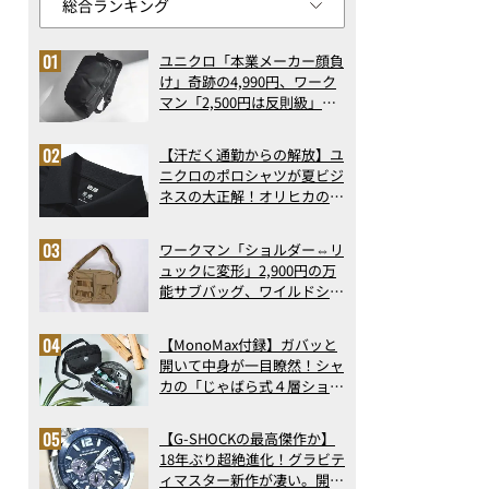
ユニクロ「本業メーカー顔負
け」奇跡の4,990円、ワーク
マン「2,500円は反則級」凄
い万能バッグ…ほか【リュッ
クの人気記事ランキングベス
【汗だく通勤からの解放】ユ
ト3】（2026年6月版）
ニクロのポロシャツが夏ビジ
ネスの大正解！オリヒカの透
け防止シャツも優秀。酷暑も
涼しい顔で働ける超快適ウエ
ワークマン「ショルダー⇔リ
アの実力
ュックに変形」2,900円の万
能サブバッグ、ワイルドシン
グス“水に強い”初コラボ付
録…ほか【休日バッグの人気
【MonoMax付録】ガバッと
記事ランキングベスト3】
開いて中身が一目瞭然！シャ
（2026年6月版）
カの「じゃばら式４層ショル
ダーバッグ」は、出し入れの
しやすさも過去最高レベルだ
【G-SHOCKの最高傑作か】
った！
18年ぶり超絶進化！グラビテ
ィマスター新作が凄い。開発