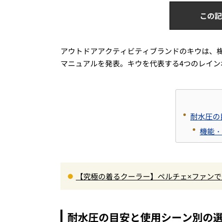
この記
アウトドアアクティビティブランドのキウは、
マニュアルを発表。キウを代表する4つのレイン
耐水圧の
機能・
【究極の着るクーラー】ペルチェ×ファン
炎天下でも“寒さ”を味わえる本気のギア『コレ
耐水圧の目安と使用シーン別の