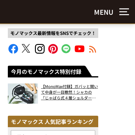
MENU
モノマックス最新情報をSNSでチェック！
今月のモノマックス特別付録
【MonoMax付録】ガバッと開い
て中身が一目瞭然！シャカの
「じゃばら式４層ショルダーバ
ッグ」は、出し入れのしやすさ
も過去最高レベルだった！
モノマックス 人気記事ランキング