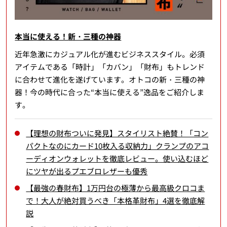
本当に使える！新・三種の神器
近年急激にカジュアル化が進むビジネススタイル。必須
アイテムである「時計」「カバン」「財布」もトレンド
に合わせて進化を遂げています。オトコの新・三種の神
器！今の時代に合った“本当に使える”逸品をご紹介しま
す。
【理想の財布ついに発見】スタイリスト絶賛！「コン
パクトなのにカード10枚入る収納力」クランプのアコ
ーディオンウォレットを徹底レビュー。使い込むほど
にツヤが出るプエブロレザーも優秀
【最強の春財布】1万円台の極薄から最高級クロコま
で！大人が絶対買うべき「本格革財布」4選を徹底解
説