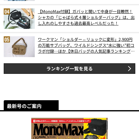
【MonoMax付録】ガバッと開いて中身が一目瞭然！
シャカの「じゃばら式４層ショルダーバッグ」は、出
し入れのしやすさも過去最高レベルだった！
ワークマン「ショルダー⇔リュックに変形」2,900円
の万能サブバッグ、ワイルドシングス“水に強い”初コ
ラボ付録…ほか【休日バッグの人気記事ランキングベ
スト3】（2026年6月版）
ランキング一覧を見る
最新号のご案内