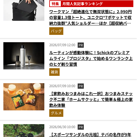
特集
月間人気記事ランキング
ワークマン「超絶進化で無双状態に」2,990円
の容量1.3倍トート、ユニクロ“7ポケットで収
納力抜群”人気ショルダー…ほか【超収納バッ
グの人気記事ランキングベスト3】（2026年6
バッグ
月版）
2026/07/09 12:00
PR
ルーティンが感動体験に！Schickのプレミア
ムライン「プロジスタ」で始めるワンランク上
のヒゲ剃り習慣
雑貨
2026/07/09 10:00
PR
【家飲みおつまみはこれ一択】おつまみスナッ
ク不二家「ホームサクッと」で簡単＆極上の家
飲み体験
グルメ
2026/06/30 10:00
PR
【スポーツサンダルの元祖】テバの名作が9年