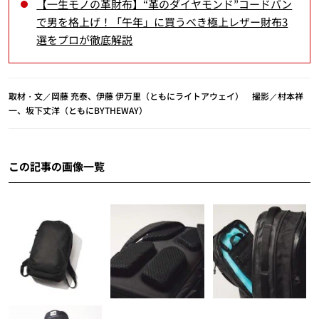
【一生モノの革財布】“革のダイヤモンド”コードバン
で男を格上げ！「午年」に買うべき極上レザー財布3
選をプロが徹底解説
取材・文／岡藤 充泰、伊藤 伊万里（ともにライトアウェイ） 撮影／村本祥
一、坂下丈洋（ともにBYTHEWAY）
この記事の画像一覧