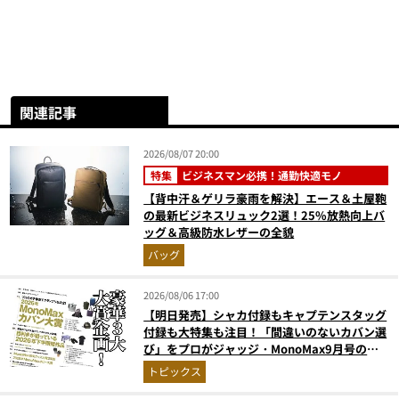
関連記事
2026/08/07 20:00
特集
ビジネスマン必携！通勤快適モノ
【背中汗＆ゲリラ豪雨を解決】エース＆土屋鞄
の最新ビジネスリュック2選！25%放熱向上バ
ッグ＆高級防水レザーの全貌
バッグ
2026/08/06 17:00
【明日発売】シャカ付録もキャプテンスタッグ
付録も大特集も注目！「間違いのないカバン選
び」をプロがジャッジ・MonoMax9月号の目
次を公開
トピックス