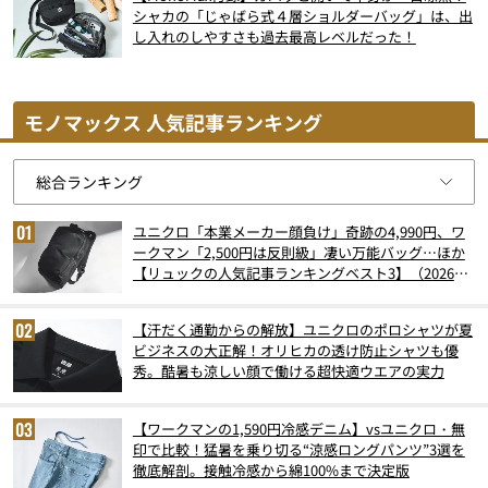
シャカの「じゃばら式４層ショルダーバッグ」は、出
し入れのしやすさも過去最高レベルだった！
モノマックス 人気記事ランキング
ユニクロ「本業メーカー顔負け」奇跡の4,990円、ワ
ークマン「2,500円は反則級」凄い万能バッグ…ほか
【リュックの人気記事ランキングベスト3】（2026年
6月版）
【汗だく通勤からの解放】ユニクロのポロシャツが夏
ビジネスの大正解！オリヒカの透け防止シャツも優
秀。酷暑も涼しい顔で働ける超快適ウエアの実力
【ワークマンの1,590円冷感デニム】vsユニクロ・無
印で比較！猛暑を乗り切る“涼感ロングパンツ”3選を
徹底解剖。接触冷感から綿100%まで決定版