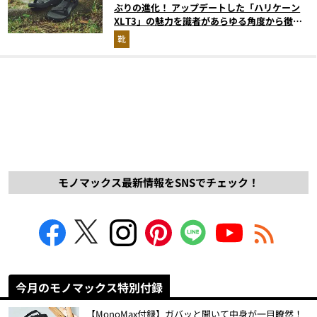
ぶりの進化！ アップデートした「ハリケーン
XLT3」の魅力を識者があらゆる角度から徹底
解説！
靴
モノマックス最新情報をSNSでチェック！
今月のモノマックス特別付録
【MonoMax付録】ガバッと開いて中身が一目瞭然！