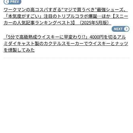
P
ワークマンの高コスパすぎる“マジで買うべき”最強シューズ、
「本気度がすごい」注目のトリプルコラボ爆誕…ほか【スニー
カーの人気記事ランキングベスト3】（2025年5月版）
N
「5分で高級熟成ウイスキーに早変わり!?」4000円を切るアル
ミダイキャスト製のカクテルスモーカーでウイスキーとナッツ
を燻製してみた