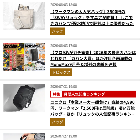
2026/08/03 18:00
【ワークマンの大人気バッグ】3500円の
「3WAYリュック」をマニアが絶賛！“しごで
きカバン”が撥水防汚で評判以上に優秀だった
バッグ
2026/08/03 17:00
【プロ9名がガチ審査】2026年の最高カバンは
どれだ!? 「カバン大賞」ほか注目企画満載の
MonoMax9月号＆増刊の表紙を速報
トピックス
2026/07/31 19:00
特集
月間人気記事ランキング
ユニクロ「本業メーカー顔負け」奇跡の4,990
円、ワークマン「2,500円は反則級」凄い万能
バッグ…ほか【リュックの人気記事ランキング
ベスト3】（2026年6月版）
バッグ
2026/07/27 19:00