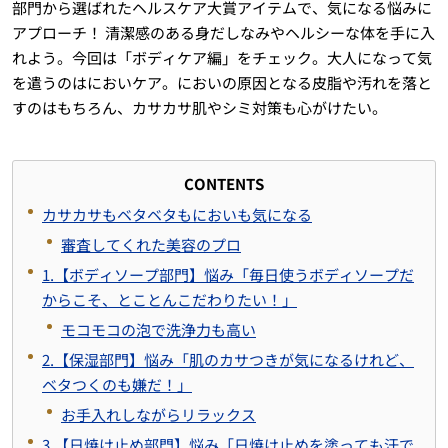
部門から選ばれたヘルスケア大賞アイテムで、気になる悩みに
アプローチ！ 清潔感のある身だしなみやヘルシーな体を手に入
れよう。今回は「ボディケア編」をチェック。大人になって気
を遣うのはにおいケア。においの原因となる皮脂や汚れを落と
すのはもちろん、カサカサ肌やシミ対策も心がけたい。
CONTENTS
カサカサもベタベタもにおいも気になる
審査してくれた美容のプロ
1.【ボディソープ部門】悩み「毎日使うボディソープだ
からこそ、とことんこだわりたい！」
モコモコの泡で洗浄力も高い
2.【保湿部門】悩み「肌のカサつきが気になるけれど、
ベタつくのも嫌だ！」
お手入れしながらリラックス
3.【日焼け止め部門】悩み「日焼け止めを塗っても汗で