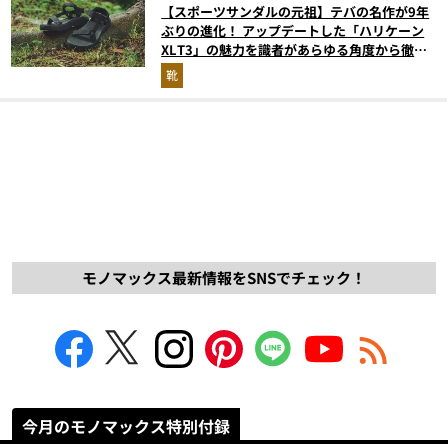
【スポーツサンダルの元祖】テバの名作が9年
ぶりの進化！ アップデートした「ハリケーン
XLT3」の魅力を識者があらゆる角度から徹底
解説！
靴
モノマックス最新情報をSNSでチェック！
今月のモノマックス特別付録