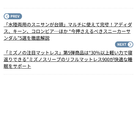
P
「水陸両用のスニサンが台頭」マルチに使えて完璧！アディダ
ス、キーン、コロンビア…ほか “今押さえるべきスニーカーサ
ンダル”5選を徹底解説
N
「ミズノの注目マットレス」第5弾商品は“30％以上軽い力で寝
返りできる”ミズノスリープのリフルマットレス900が快適な睡
眠をサポート