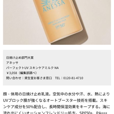
日焼け止め部門大賞
アネッサ
パーフェクトUV スキンケアミルク NA
￥3,058（編集部調べ）
問い合わせ：資生堂お客さま窓口 TEL：0120-81-4710
顔・体用の日焼け止め乳液。空気中の水分や汗、水、熱により
UVブロック膜が強くなるオートブースター技術を搭載。スキ
ンケア成分を50％配合し、長時間保湿効果をキープする。海に
流れ出にくいオーシャンフレンドリー処方。SPF50+、PA+++