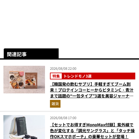
関連記事
2026/08/08 22:00
特集
トレンドモノ3選
【韓国発の飲むサプリ】手軽すぎてブーム到
来！プロテインコーヒーからビタミンC・青汁
まで話題の“一包タイプ”3選を美容ジャーナリ
ストが徹底解説
雑貨
2026/08/08 17:00
【セットでお得すぎMonoMax付録】紫外線で
色が変化する「調光サングラス」と「タッチ操
作OKスマホポーチ」の豪華セットが登場！