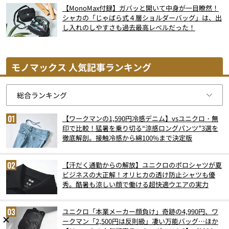
【MonoMax付録】ガバッと開いて中身が一目瞭然！
シャカの「じゃばら式４層ショルダーバッグ」は、出
し入れのしやすさも過去最高レベルだった！
モノマックス 人気記事ランキング
【ワークマンの1,590円冷感デニム】vsユニクロ・無
印で比較！猛暑を乗り切る“涼感ロングパンツ”3選を
徹底解剖。接触冷感から綿100%まで決定版
【汗だく通勤からの解放】ユニクロのポロシャツが夏
ビジネスの大正解！オリヒカの透け防止シャツも優
秀。酷暑も涼しい顔で働ける超快適ウエアの実力
ユニクロ「本業メーカー顔負け」奇跡の4,990円、ワ
ークマン「2,500円は反則級」凄い万能バッグ…ほか