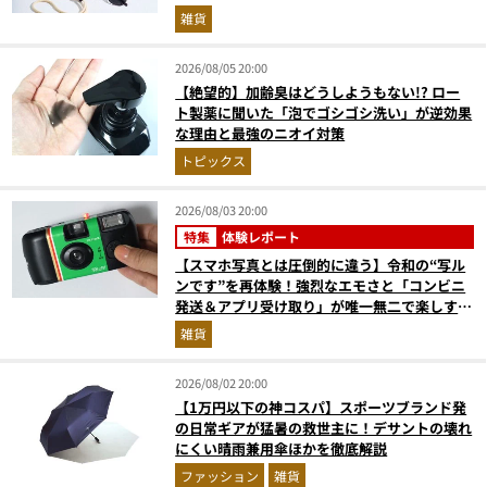
雑貨
2026/08/05 20:00
【絶望的】加齢臭はどうしようもない!? ロー
ト製薬に聞いた「泡でゴシゴシ洗い」が逆効果
な理由と最強のニオイ対策
トピックス
2026/08/03 20:00
特集
体験レポート
【スマホ写真とは圧倒的に違う】令和の“写ル
ンです”を再体験！強烈なエモさと「コンビニ
発送＆アプリ受け取り」が唯一無二で楽しすぎ
た
雑貨
2026/08/02 20:00
【1万円以下の神コスパ】スポーツブランド発
の日常ギアが猛暑の救世主に！デサントの壊れ
にくい晴雨兼用傘ほかを徹底解説
ファッション
雑貨