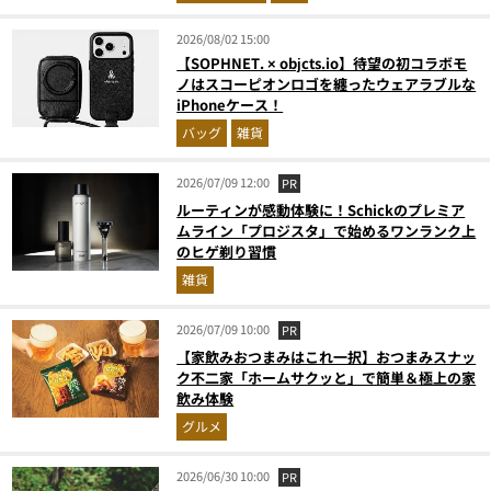
2026/08/02 15:00
【SOPHNET. × objcts.io】待望の初コラボモ
ノはスコーピオンロゴを纏ったウェアラブルな
iPhoneケース！
バッグ
雑貨
2026/07/09 12:00
PR
ルーティンが感動体験に！Schickのプレミア
ムライン「プロジスタ」で始めるワンランク上
のヒゲ剃り習慣
雑貨
2026/07/09 10:00
PR
【家飲みおつまみはこれ一択】おつまみスナッ
ク不二家「ホームサクッと」で簡単＆極上の家
飲み体験
グルメ
2026/06/30 10:00
PR