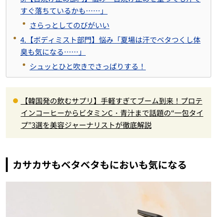
すぐ落ちているかも……」
さらっとしてのびがいい
4.【ボディミスト部門】悩み「夏場は汗でベタつくし体
臭も気になる……」
シュッとひと吹きでさっぱりする！
【韓国発の飲むサプリ】手軽すぎてブーム到来！プロテ
インコーヒーからビタミンC・青汁まで話題の“一包タイ
プ”3選を美容ジャーナリストが徹底解説
カサカサもベタベタもにおいも気になる