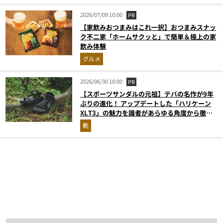
2026/07/09 10:00
PR
【家飲みおつまみはこれ一択】おつまみスナッ
ク不二家「ホームサクッと」で簡単＆極上の家
飲み体験
グルメ
2026/06/30 10:00
PR
【スポーツサンダルの元祖】テバの名作が9年
ぶりの進化！ アップデートした「ハリケーン
XLT3」の魅力を識者があらゆる角度から徹底
解説！
靴