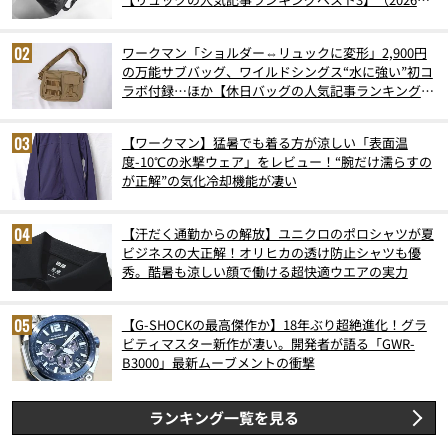
6月版）
ワークマン「ショルダー⇔リュックに変形」2,900円
の万能サブバッグ、ワイルドシングス“水に強い”初コ
ラボ付録…ほか【休日バッグの人気記事ランキングベ
スト3】（2026年6月版）
【ワークマン】猛暑でも着る方が涼しい「表面温
度-10℃の氷撃ウェア」をレビュー！“腕だけ濡らすの
が正解”の気化冷却機能が凄い
【汗だく通勤からの解放】ユニクロのポロシャツが夏
ビジネスの大正解！オリヒカの透け防止シャツも優
秀。酷暑も涼しい顔で働ける超快適ウエアの実力
【G-SHOCKの最高傑作か】18年ぶり超絶進化！グラ
ビティマスター新作が凄い。開発者が語る「GWR-
B3000」最新ムーブメントの衝撃
ランキング一覧を見る