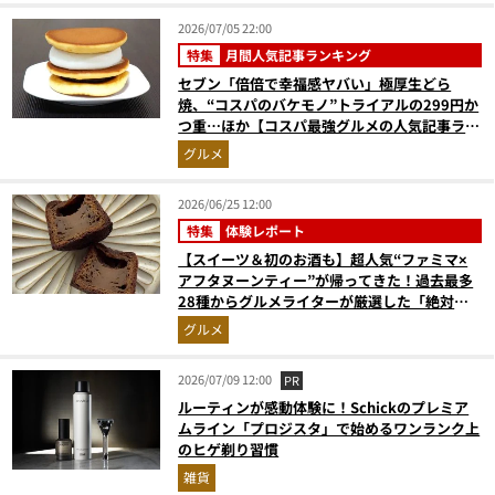
2026/07/05 22:00
特集
月間人気記事ランキング
セブン「倍倍で幸福感ヤバい」極厚生どら
焼、“コスパのバケモノ”トライアルの299円か
つ重…ほか【コスパ最強グルメの人気記事ラン
キングベスト3】（2026年5月版）
グルメ
2026/06/25 12:00
特集
体験レポート
【スイーツ＆初のお酒も】超人気“ファミマ×
アフタヌーンティー”が帰ってきた！過去最多
28種からグルメライターが厳選した「絶対買
いの5品」はコレ
グルメ
2026/07/09 12:00
PR
ルーティンが感動体験に！Schickのプレミア
ムライン「プロジスタ」で始めるワンランク上
のヒゲ剃り習慣
雑貨