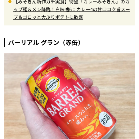
【みそきん新作ガチ実食】待望「カレーみそきん」のカ
ップ麺＆メシ降臨！白味噌6：カレー4の甘口コク旨スー
プ＆ゴロッと大ぶりポテトに歓喜
バーリアル グラン（赤缶）