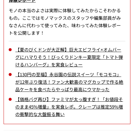
モノの本当のよさは実際に体験してみたからこそわかる
もの。ここではモノマックスのスタッフや編集部員がみ
なさんに代わって使ってみた、味わってみた体験レポー
トを公開します！
【夏のびくドンが大正解】巨大エビフライ×オムバー
グにハマりそう！びっくりドンキー夏限定「トマト弾
けるハンバーグ」を実食レビュー
【130円の至福】永谷園の伝説スイーツ「モコモコ」
が12年ぶり復活！ファン大歓喜のマグカップで作る絶
品ケーキを食べたらやっぱり最高にウマかった
【価格バグ再び】ファミマが太っ腹すぎ！「お値段そ
のまま45%増量」を実食レポ。クレープは推定59%増
の衝撃的な大盤振る舞い