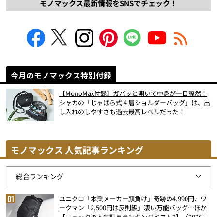
モノマックス最新情報をSNSでチェック！
今月のモノマックス特別付録
【MonoMax付録】ガバッと開いて中身が一目瞭然！
シャカの「じゃばら式４層ショルダーバッグ」は、出
し入れのしやすさも過去最高レベルだった！
モノマックス 人気記事ランキング
ユニクロ「本業メーカー顔負け」奇跡の4,990円、ワ
ークマン「2,500円は反則級」凄い万能バッグ…ほか
【リュックの人気記事ランキングベスト3】（2026年