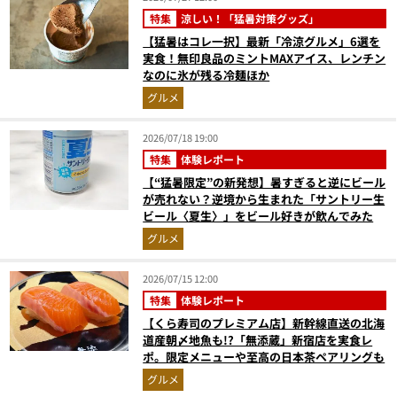
特集
涼しい！「猛暑対策グッズ」
【猛暑はコレ一択】最新「冷涼グルメ」6選を
実食！無印良品のミントMAXアイス、レンチン
なのに氷が残る冷麺ほか
グルメ
2026/07/18 19:00
特集
体験レポート
【“猛暑限定”の新発想】暑すぎると逆にビール
が売れない？逆境から生まれた「サントリー生
ビール〈夏生〉」をビール好きが飲んでみた
グルメ
2026/07/15 12:00
特集
体験レポート
【くら寿司のプレミアム店】新幹線直送の北海
道産朝〆地魚も!?「無添蔵」新宿店を実食レ
ポ。限定メニューや至高の日本茶ペアリングも
グルメ