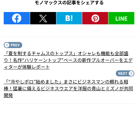
モノマックスの記事をシェアする
LINE
P
「夏を制するチャムスのトップス」オシャレも機能も全部盛
り！名作“ハリケーントップ”ベースの新作プルオーバーをエデ
ィターが体験レポート
N
「“冷やしポロ”始めました」まさにビジネスマンの頼れる相
棒！猛暑に備えるビジネスウエアを洋服の青山とミズノが共同
開発