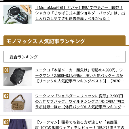
【MonoMax付録】ガバッと開いて中身が一目瞭然！
シャカの「じゃばら式４層ショルダーバッグ」は、出
し入れのしやすさも過去最高レベルだった！
モノマックス 人気記事ランキング
ユニクロ「本業メーカー顔負け」奇跡の4,990円、ワ
ークマン「2,500円は反則級」凄い万能バッグ…ほか
【リュックの人気記事ランキングベスト3】（2026年
6月版）
ワークマン「ショルダー⇔リュックに変形」2,900円
の万能サブバッグ、ワイルドシングス“水に強い”初コ
ラボ付録…ほか【休日バッグの人気記事ランキングベ
スト3】（2026年6月版）
【ワークマン】猛暑でも着る方が涼しい「表面温
度-10℃の氷撃ウェア」をレビュー！“腕だけ濡らすの