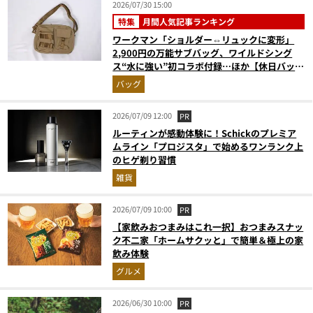
2026/07/30 15:00
特集
月間人気記事ランキング
ワークマン「ショルダー⇔リュックに変形」
2,900円の万能サブバッグ、ワイルドシング
ス“水に強い”初コラボ付録…ほか【休日バッグ
の人気記事ランキングベスト3】（2026年6月
バッグ
版）
2026/07/09 12:00
PR
ルーティンが感動体験に！Schickのプレミア
ムライン「プロジスタ」で始めるワンランク上
のヒゲ剃り習慣
雑貨
2026/07/09 10:00
PR
【家飲みおつまみはこれ一択】おつまみスナッ
ク不二家「ホームサクッと」で簡単＆極上の家
飲み体験
グルメ
2026/06/30 10:00
PR