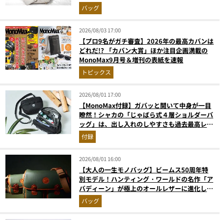
バッグ
2026/08/03 17:00
【プロ9名がガチ審査】2026年の最高カバンは
どれだ!? 「カバン大賞」ほか注目企画満載の
MonoMax9月号＆増刊の表紙を速報
トピックス
2026/08/01 17:00
【MonoMax付録】ガバッと開いて中身が一目
瞭然！シャカの「じゃばら式４層ショルダーバ
ッグ」は、出し入れのしやすさも過去最高レベ
ルだった！
付録
2026/08/01 16:00
【大人の一生モノバッグ】ビームス50周年特
別モデル！ハンティング・ワールドの名作「ア
バディーン」が極上のオールレザーに進化して
登場
バッグ