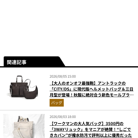
関連記事
2026/08/05 15:00
【大人のオンオフ最強鞄】アントラックの
「CITY/DS」に現代版ヘルメットバッグ＆三日
月型が登場！秋服に絶対合う新色モールブラウ
ンが傑作
バッグ
2026/08/03 18:00
【ワークマンの大人気バッグ】3500円の
「3WAYリュック」をマニアが絶賛！“しごで
きカバン”が撥水防汚で評判以上に優秀だった