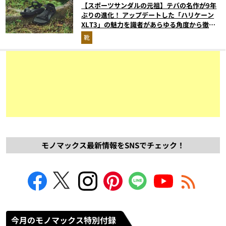
【スポーツサンダルの元祖】テバの名作が9年
ぶりの進化！ アップデートした「ハリケーン
XLT3」の魅力を識者があらゆる角度から徹底
解説！
靴
モノマックス最新情報をSNSでチェック！
今月のモノマックス特別付録