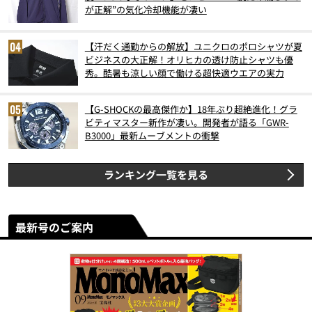
が正解”の気化冷却機能が凄い
【汗だく通勤からの解放】ユニクロのポロシャツが夏
ビジネスの大正解！オリヒカの透け防止シャツも優
秀。酷暑も涼しい顔で働ける超快適ウエアの実力
【G-SHOCKの最高傑作か】18年ぶり超絶進化！グラ
ビティマスター新作が凄い。開発者が語る「GWR-
B3000」最新ムーブメントの衝撃
ランキング一覧を見る
最新号のご案内