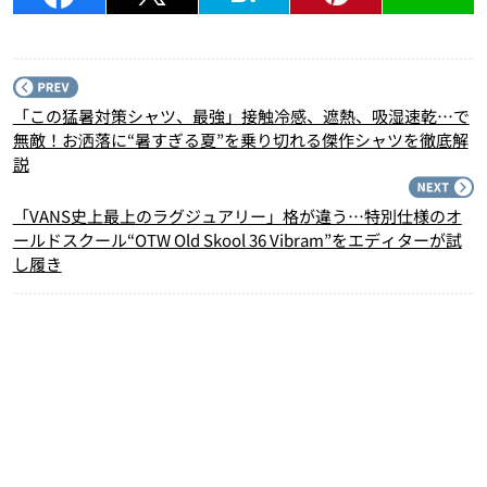
P
「この猛暑対策シャツ、最強」接触冷感、遮熱、吸湿速乾…で
無敵！お洒落に“暑すぎる夏”を乗り切れる傑作シャツを徹底解
説
N
「VANS史上最上のラグジュアリー」格が違う…特別仕様のオ
ールドスクール“OTW Old Skool 36 Vibram”をエディターが試
し履き