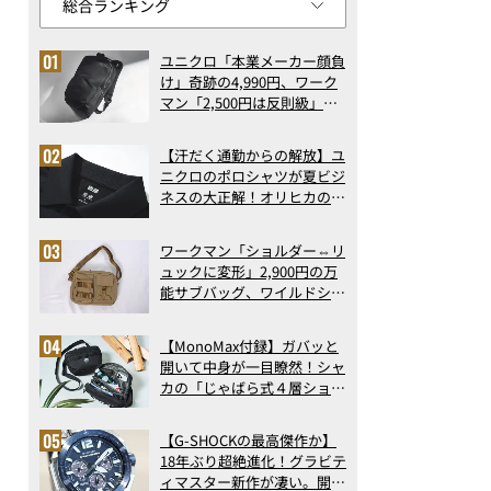
ユニクロ「本業メーカー顔負
け」奇跡の4,990円、ワーク
マン「2,500円は反則級」凄
い万能バッグ…ほか【リュッ
クの人気記事ランキングベス
【汗だく通勤からの解放】ユ
ト3】（2026年6月版）
ニクロのポロシャツが夏ビジ
ネスの大正解！オリヒカの透
け防止シャツも優秀。酷暑も
涼しい顔で働ける超快適ウエ
ワークマン「ショルダー⇔リ
アの実力
ュックに変形」2,900円の万
能サブバッグ、ワイルドシン
グス“水に強い”初コラボ付
録…ほか【休日バッグの人気
【MonoMax付録】ガバッと
記事ランキングベスト3】
開いて中身が一目瞭然！シャ
（2026年6月版）
カの「じゃばら式４層ショル
ダーバッグ」は、出し入れの
しやすさも過去最高レベルだ
【G-SHOCKの最高傑作か】
った！
18年ぶり超絶進化！グラビテ
ィマスター新作が凄い。開発