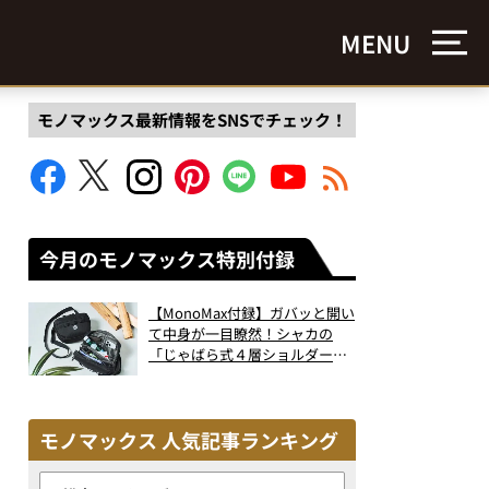
MENU
モノマックス最新情報をSNSでチェック！
今月のモノマックス特別付録
【MonoMax付録】ガバッと開い
て中身が一目瞭然！シャカの
「じゃばら式４層ショルダーバ
ッグ」は、出し入れのしやすさ
も過去最高レベルだった！
モノマックス 人気記事ランキング