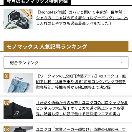
今月のモノマックス特別付録
【MonoMax付録】ガバッと開いて中身が一目瞭然！
シャカの「じゃばら式４層ショルダーバッグ」は、出
し入れのしやすさも過去最高レベルだった！
モノマックス 人気記事ランキング
【ワークマンの1,590円冷感デニム】vsユニクロ・無
印で比較！猛暑を乗り切る“涼感ロングパンツ”3選を
徹底解剖。接触冷感から綿100%まで決定版
【汗だく通勤からの解放】ユニクロのポロシャツが夏
ビジネスの大正解！オリヒカの透け防止シャツも優
秀。酷暑も涼しい顔で働ける超快適ウエアの実力
ユニクロ「本業メーカー顔負け」奇跡の4,990円、ワ