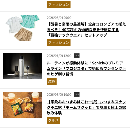
ウエアの実力
ファッション
2026/08/04 20:00
【酷暑と豪雨の最適解】全身コロンビアで揃え
るべき！40℃超えの過酷な夏を快適にする
「最強テックウエア」セットアップ
ファッション
2026/07/09 12:00
PR
ルーティンが感動体験に！Schickのプレミア
ムライン「プロジスタ」で始めるワンランク上
のヒゲ剃り習慣
雑貨
2026/07/09 10:00
PR
【家飲みおつまみはこれ一択】おつまみスナッ
ク不二家「ホームサクッと」で簡単＆極上の家
飲み体験
グルメ