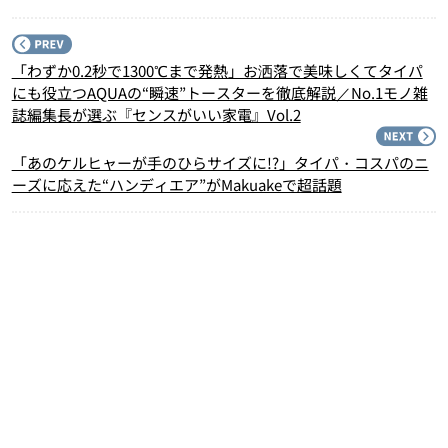
P
「わずか0.2秒で1300℃まで発熱」お洒落で美味しくてタイパ
にも役立つAQUAの“瞬速”トースターを徹底解説／No.1モノ雑
誌編集長が選ぶ『センスがいい家電』Vol.2
N
「あのケルヒャーが手のひらサイズに!?」タイパ・コスパのニ
ーズに応えた“ハンディエア”がMakuakeで超話題