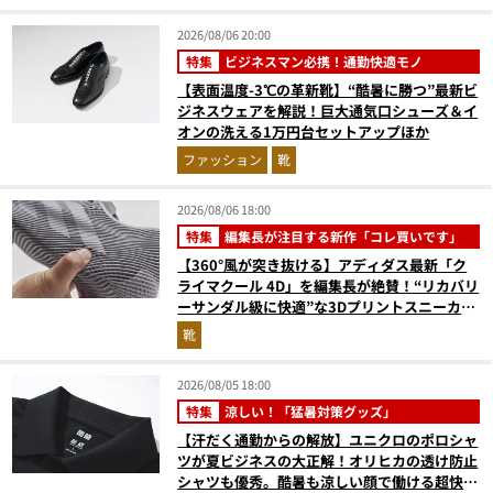
2026/08/06 20:00
特集
ビジネスマン必携！通勤快適モノ
【表面温度-3℃の革新靴】“酷暑に勝つ”最新ビ
ジネスウェアを解説！巨大通気口シューズ＆イ
オンの洗える1万円台セットアップほか
ファッション
靴
2026/08/06 18:00
特集
編集長が注目する新作「コレ買いです」
【360°風が突き抜ける】アディダス最新「ク
ライマクール 4D」を編集長が絶賛！“リカバリ
ーサンダル級に快適”な3Dプリントスニーカー
『コレ買いです』Vol.173
靴
2026/08/05 18:00
特集
涼しい！「猛暑対策グッズ」
【汗だく通勤からの解放】ユニクロのポロシャ
ツが夏ビジネスの大正解！オリヒカの透け防止
シャツも優秀。酷暑も涼しい顔で働ける超快適