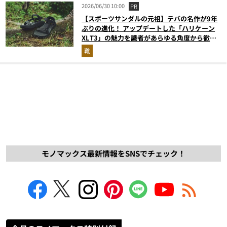
2026/06/30 10:00
PR
【スポーツサンダルの元祖】テバの名作が9年
ぶりの進化！ アップデートした「ハリケーン
XLT3」の魅力を識者があらゆる角度から徹底
解説！
靴
モノマックス最新情報をSNSでチェック！