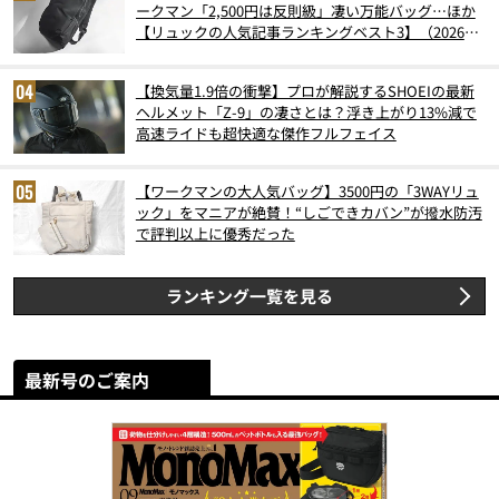
ークマン「2,500円は反則級」凄い万能バッグ…ほか
【リュックの人気記事ランキングベスト3】（2026年
6月版）
【換気量1.9倍の衝撃】プロが解説するSHOEIの最新
ヘルメット「Z-9」の凄さとは？浮き上がり13%減で
高速ライドも超快適な傑作フルフェイス
【ワークマンの大人気バッグ】3500円の「3WAYリュ
ック」をマニアが絶賛！“しごできカバン”が撥水防汚
で評判以上に優秀だった
ランキング一覧を見る
最新号のご案内