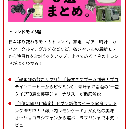
トレンドモノ3選
日々移り変わるモノのトレンド。家電、ギア、時計、カ
バン、クルマ、グルメなどなど、各ジャンルの最新モノ
から注目作を3つピックアップ。比べてみると今のトレン
ドがよくわかる！
【韓国発の飲むサプリ】手軽すぎてブーム到来！プロ
テインコーヒーからビタミンC・青汁まで話題の“一包
タイプ”3選を美容ジャーナリストが徹底解説
【1位は即リピ確定】セブン新作スイーツ実食ランキ
ングBEST3！「瀬戸内レモンケーキ」が別格の美味
さ…ショコラシフォンから塩バニラプリンまで本気レ
ビュー