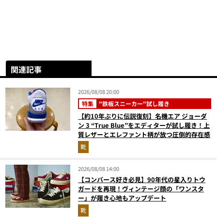
関連記事
2026/08/08 20:00
特集
"鉄板スニーカー"試し履き
【約10年ぶりに伝説復刻】名機エア ジョーダ
ン 3 “True Blue”をエディターが試し履き！上
質レザーとエレファント柄が放つ圧倒的存在感
靴
2026/08/08 14:00
【コンバース好き必見】90年代の星入りトウ
ガードを再現！ヴィンテージ顔の「ワンスタ
ー」が履き心地もアップデート
靴