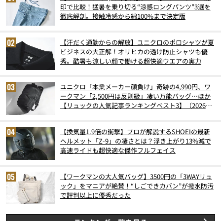
印で比較！猛暑を乗り切る“涼感ロングパンツ”3選を
徹底解剖。接触冷感から綿100%まで決定版
【汗だく通勤からの解放】ユニクロのポロシャツが夏
ビジネスの大正解！オリヒカの透け防止シャツも優
秀。酷暑も涼しい顔で働ける超快適ウエアの実力
ユニクロ「本業メーカー顔負け」奇跡の4,990円、ワ
ークマン「2,500円は反則級」凄い万能バッグ…ほか
【リュックの人気記事ランキングベスト3】（2026年
6月版）
【換気量1.9倍の衝撃】プロが解説するSHOEIの最新
ヘルメット「Z-9」の凄さとは？浮き上がり13%減で
高速ライドも超快適な傑作フルフェイス
【ワークマンの大人気バッグ】3500円の「3WAYリュ
ック」をマニアが絶賛！“しごできカバン”が撥水防汚
で評判以上に優秀だった