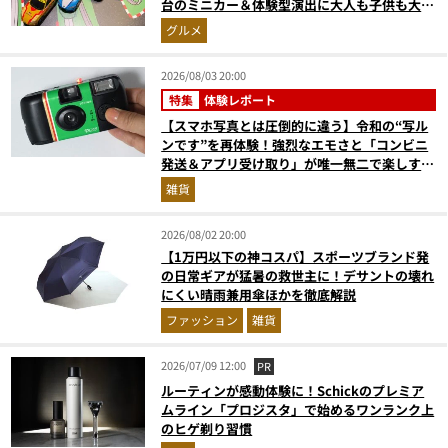
台のミニカー＆体験型演出に大人も子供も大興
奮間違いなし
グルメ
2026/08/03 20:00
特集
体験レポート
【スマホ写真とは圧倒的に違う】令和の“写ル
ンです”を再体験！強烈なエモさと「コンビニ
発送＆アプリ受け取り」が唯一無二で楽しすぎ
た
雑貨
2026/08/02 20:00
【1万円以下の神コスパ】スポーツブランド発
の日常ギアが猛暑の救世主に！デサントの壊れ
にくい晴雨兼用傘ほかを徹底解説
ファッション
雑貨
2026/07/09 12:00
PR
ルーティンが感動体験に！Schickのプレミア
ムライン「プロジスタ」で始めるワンランク上
のヒゲ剃り習慣