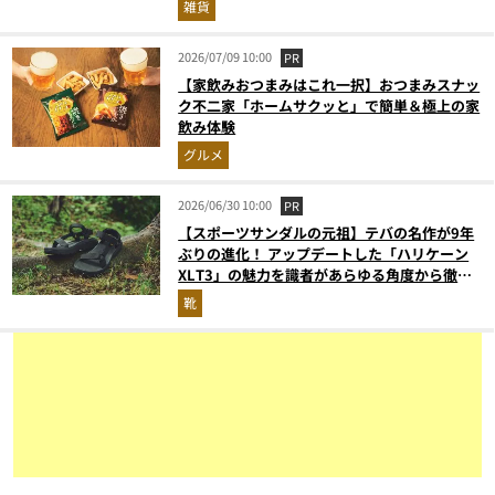
雑貨
2026/07/09 10:00
PR
【家飲みおつまみはこれ一択】おつまみスナッ
ク不二家「ホームサクッと」で簡単＆極上の家
飲み体験
グルメ
2026/06/30 10:00
PR
【スポーツサンダルの元祖】テバの名作が9年
ぶりの進化！ アップデートした「ハリケーン
XLT3」の魅力を識者があらゆる角度から徹底
解説！
靴