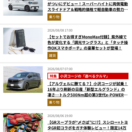
がついにデビュー！スーパーハイトに両側電動
スライドドア＆戦略的価格で軽自動車の勢力図
はどうなる？
乗り物
2026/08/08 17:00
【セットでお得すぎMonoMax付録】紫外線で
色が変化する「調光サングラス」と「タッチ操
作OKスマホポーチ」の豪華セットが登場！
雑貨
2026/08/07 07:00
特集
小沢コージの「遊べるクルマ」
【アルヴェルに勝てる？】小沢コージが試乗！
16年ぶり刷新の日産「新型エルグランド」の
凄さ…トルク500Nm超の第3世代e-POWER＆
和の格調高きデザインを徹底チェック
乗り物
2026/08/06 19:00
【GRスープラが“〆さば”に!?】スシロー×トヨ
タGR初コラボをガチ体験レビュー！限定14万