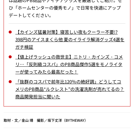
は話題のPB商品やアイデアグッズを厳選してご紹介。ぜ
ひ「ホームセンターの優秀モノ」で日常を快適にアップ
デートしてください。
【カインズ猛暑対策】寝苦しい夜もクーラー不要!?
398円のアイスまくら他 夏のイライラ解消グッズ4選を
ガチ検証
【値上げラッシュの救世主】ニトリ・カインズ・コメ
リ…「反則級コスパ」のPB商品傑作5選をモノライタ
ーが使ってみたら最高だった！
「抜群のコスパで前年比120％の絶好調」どうしてコ
メリのPB商品“ルクレスト”の洗濯洗剤が売れてるの？
商品開発担当に聞いた
取材・文／金山 靖 撮影／坂下丈洋（BYTHEWAY）