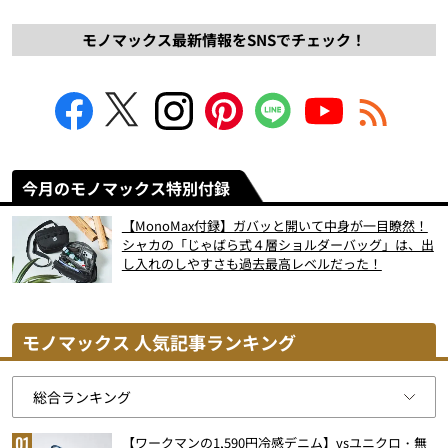
モノマックス最新情報をSNSでチェック！
今月のモノマックス特別付録
【MonoMax付録】ガバッと開いて中身が一目瞭然！
シャカの「じゃばら式４層ショルダーバッグ」は、出
し入れのしやすさも過去最高レベルだった！
モノマックス 人気記事ランキング
【ワークマンの1,590円冷感デニム】vsユニクロ・無