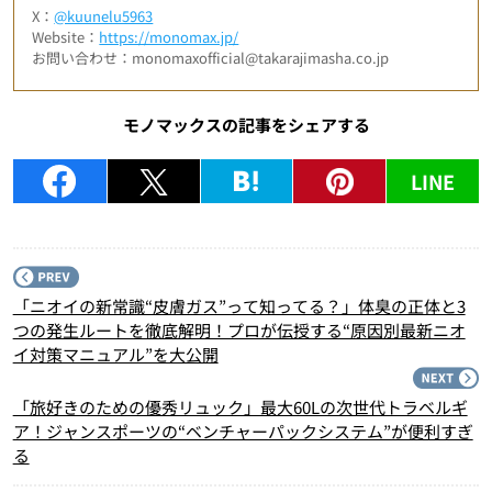
X：
@kuunelu5963
Website：
https://monomax.jp/
お問い合わせ：monomaxofficial@takarajimasha.co.jp
モノマックスの記事をシェアする
LINE
P
「ニオイの新常識“皮膚ガス”って知ってる？」体臭の正体と3
つの発生ルートを徹底解明！プロが伝授する“原因別最新ニオ
イ対策マニュアル”を大公開
N
「旅好きのための優秀リュック」最大60Lの次世代トラベルギ
ア！ジャンスポーツの“ベンチャーパックシステム”が便利すぎ
る