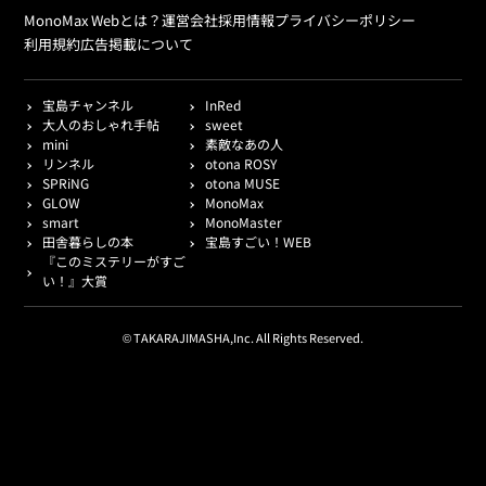
MonoMax Webとは？
運営会社
採用情報
プライバシーポリシー
利用規約
広告掲載について
宝島チャンネル
InRed
大人のおしゃれ手帖
sweet
mini
素敵なあの人
リンネル
otona ROSY
SPRiNG
otona MUSE
GLOW
MonoMax
smart
MonoMaster
田舎暮らしの本
宝島すごい！WEB
『このミステリーがすご
い！』大賞
© TAKARAJIMASHA,Inc. All Rights Reserved.