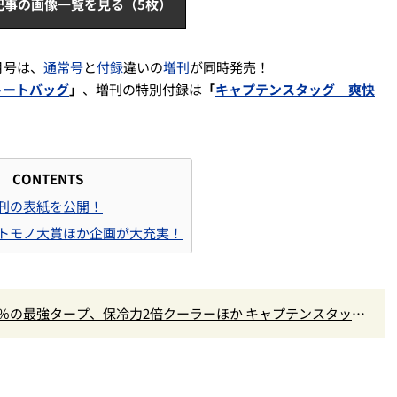
記事の画像一覧を見る（5枚）
月号は、
通常号
と
付録
違いの
増刊
が同時発売！
トートバッグ
」
、増刊の特別付録は
「
キャプテンスタッグ 爽快
CONTENTS
刊の表紙を公開！
トモノ大賞ほか企画が大充実！
9％の最強タープ、保冷力2倍クーラーほか キャプテンスタッグ