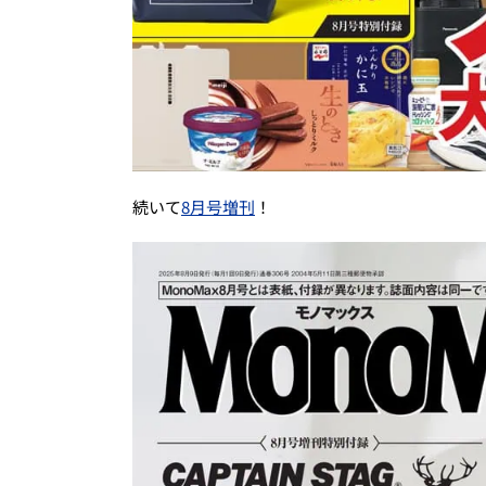
続いて
8月号増刊
！