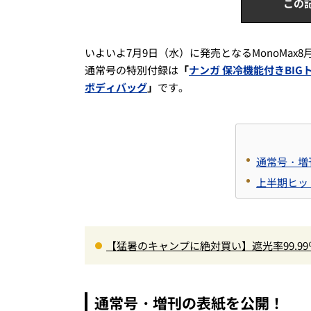
この
いよいよ7月9日（水）に発売となるMonoMax8
通常号の特別付録は
「
ナンガ 保冷機能付きBIG
ボディバッグ
」
です。
通常号・増
上半期ヒッ
【猛暑のキャンプに絶対買い】遮光率99.9
の快適ギア6選を徹底解説
通常号・増刊の表紙を公開！