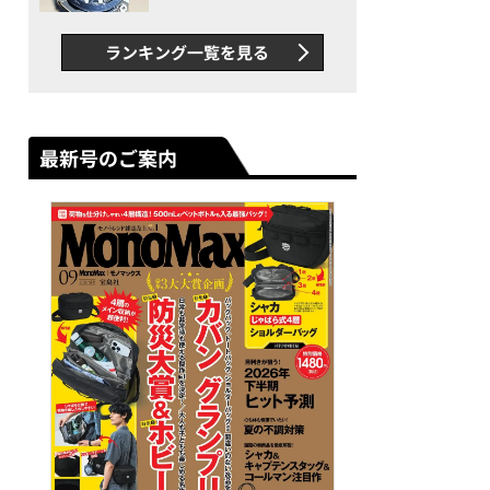
者が語る「GWR-B3000」最
新ムーブメントの衝撃
ランキング一覧を見る
最新号のご案内