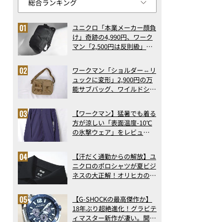
ユニクロ「本業メーカー顔負
け」奇跡の4,990円、ワーク
マン「2,500円は反則級」凄
い万能バッグ…ほか【リュッ
クの人気記事ランキングベス
ワークマン「ショルダー⇔リ
ト3】（2026年6月版）
ュックに変形」2,900円の万
能サブバッグ、ワイルドシン
グス“水に強い”初コラボ付
録…ほか【休日バッグの人気
【ワークマン】猛暑でも着る
記事ランキングベスト3】
方が涼しい「表面温度-10℃
（2026年6月版）
の氷撃ウェア」をレビュ
ー！“腕だけ濡らすのが正
解”の気化冷却機能が凄い
【汗だく通勤からの解放】ユ
ニクロのポロシャツが夏ビジ
ネスの大正解！オリヒカの透
け防止シャツも優秀。酷暑も
涼しい顔で働ける超快適ウエ
【G-SHOCKの最高傑作か】
アの実力
18年ぶり超絶進化！グラビテ
ィマスター新作が凄い。開発