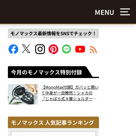
MENU
モノマックス最新情報をSNSでチェック！
今月のモノマックス特別付録
【MonoMax付録】ガバッと開い
て中身が一目瞭然！シャカの
「じゃばら式４層ショルダーバ
ッグ」は、出し入れのしやすさ
も過去最高レベルだった！
モノマックス 人気記事ランキング