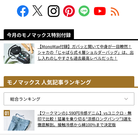
今月のモノマックス特別付録
【MonoMax付録】ガバッと開いて中身が一目瞭然！
シャカの「じゃばら式４層ショルダーバッグ」は、出
し入れのしやすさも過去最高レベルだった！
モノマックス 人気記事ランキング
【ワークマンの1,590円冷感デニム】vsユニクロ・無
印で比較！猛暑を乗り切る“涼感ロングパンツ”3選を
徹底解剖。接触冷感から綿100%まで決定版