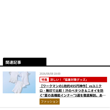
関連記事
2026/08/08 18:00
特集
涼しい！「猛暑対策グッズ」
【ワークマンの1枚約495円神作】vsユニク
ロ・無印で比較！汗のベタつき＆ニオイを防
ぐ“夏の高機能インナー”3選を徹底解剖。あな
たに最適な1着は？
ファッション