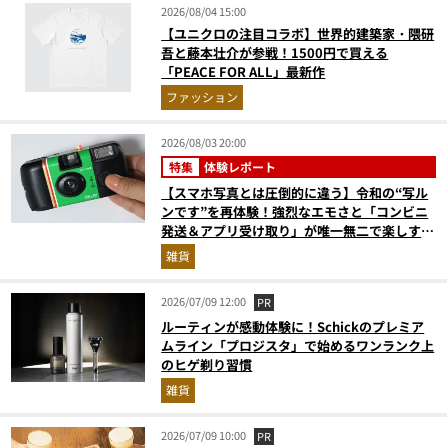
2026/08/04 15:00
【ユニクロの注目コラボ】世界的建築家・隈研
吾と藤本壮介が参戦！1500円で買える
「PEACE FOR ALL」最新作
ファッション
2026/08/03 20:00
特集
体験レポート
【スマホ写真とは圧倒的に違う】令和の“写ル
ンです”を再体験！強烈なエモさと「コンビニ
発送＆アプリ受け取り」が唯一無二で楽しすぎ
た
雑貨
2026/07/09 12:00
PR
ルーティンが感動体験に！Schickのプレミア
ムライン「プロジスタ」で始めるワンランク上
のヒゲ剃り習慣
雑貨
2026/07/09 10:00
PR