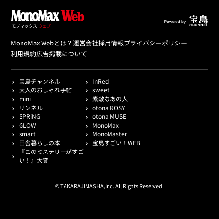
MonoMax Webとは？
運営会社
採用情報
プライバシーポリシー
利用規約
広告掲載について
宝島チャンネル
InRed
大人のおしゃれ手帖
sweet
mini
素敵なあの人
リンネル
otona ROSY
SPRiNG
otona MUSE
GLOW
MonoMax
smart
MonoMaster
田舎暮らしの本
宝島すごい！WEB
『このミステリーがすご
い！』大賞
© TAKARAJIMASHA,Inc. All Rights Reserved.