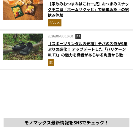
【家飲みおつまみはこれ一択】おつまみスナッ
ク不二家「ホームサクッと」で簡単＆極上の家
飲み体験
グルメ
2026/06/30 10:00
PR
【スポーツサンダルの元祖】テバの名作が9年
ぶりの進化！ アップデートした「ハリケーン
XLT3」の魅力を識者があらゆる角度から徹底
解説！
靴
モノマックス最新情報をSNSでチェック！