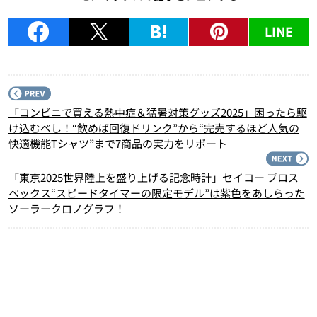
LINE
P
「コンビニで買える熱中症＆猛暑対策グッズ2025」困ったら駆
け込むべし！“飲めば回復ドリンク”から“完売するほど人気の
快適機能Tシャツ”まで7商品の実力をリポート
N
「東京2025世界陸上を盛り上げる記念時計」セイコー プロス
ペックス“スピードタイマーの限定モデル”は紫色をあしらった
ソーラークロノグラフ！