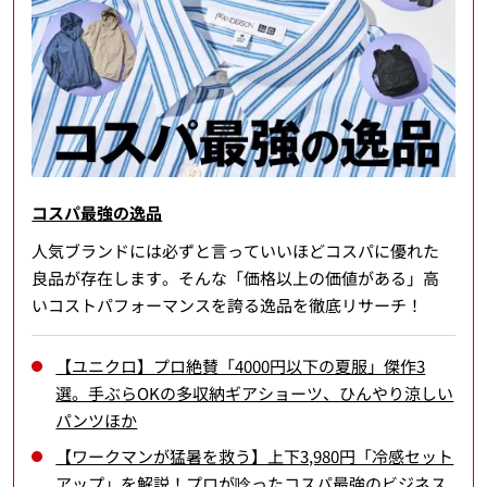
コスパ最強の逸品
人気ブランドには必ずと言っていいほどコスパに優れた
良品が存在します。そんな「価格以上の価値がある」高
いコストパフォーマンスを誇る逸品を徹底リサーチ！
【ユニクロ】プロ絶賛「4000円以下の夏服」傑作3
選。手ぶらOKの多収納ギアショーツ、ひんやり涼しい
パンツほか
【ワークマンが猛暑を救う】上下3,980円「冷感セット
アップ」を解説！プロが唸ったコスパ最強のビジネス