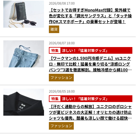
2026/08/08 17:00
【セットでお得すぎMonoMax付録】紫外線で
色が変化する「調光サングラス」と「タッチ操
作OKスマホポーチ」の豪華セットが登場！
雑貨
2026/08/07 18:00
特集
涼しい！「猛暑対策グッズ」
【ワークマンの1,590円冷感デニム】vsユニク
ロ・無印で比較！猛暑を乗り切る“涼感ロング
パンツ”3選を徹底解剖。接触冷感から綿100%
まで決定版
ファッション
2026/08/05 18:00
特集
涼しい！「猛暑対策グッズ」
【汗だく通勤からの解放】ユニクロのポロシャ
ツが夏ビジネスの大正解！オリヒカの透け防止
シャツも優秀。酷暑も涼しい顔で働ける超快適
ウエアの実力
ファッション