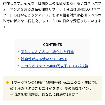
存在します。そんな「価格以上の価値がある」高いコストパフ
ォーマンスを誇る逸品を徹底リサーチ！今回はUNIQLO（ユニ
クロ）の日傘をピックアップ。もはや猛暑対策は必須レベルの
昨今に新たな一石を投じるユニクロの日傘を深掘りしていきま
す！
CONTENTS
天気に左右されない進化した日傘
独自性が光る使いやすい仕様
このクオリティで4000円以下はコスパ抜群
【ワークマンの1枚約495円神作】vsユニクロ・無印で比
較！汗のベタつき＆ニオイを防ぐ“夏の高機能インナ
ー”3選を徹底解剖。あなたに最適な1着は？