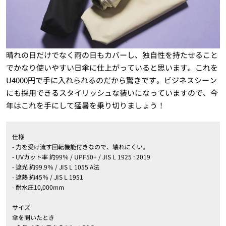
晴れの日だけでなく雨の日もカバーし、独自性を持たせること
でかなり使いやすい日傘に仕上がっていると思います。これを
U4000円で手に入れられるのだから驚きです。ビジネスシーン
にも採用できるスタイリッシュな装いになっていますので、今
年はこれを手にして猛暑を乗り切りましょう！
仕様
- 力を受け流す回転機能付きなので、壊れにくい。
- UVカット率 約99％ / UPF50+ / JIS L 1925 : 2019
- 遮光 約99.9％ / JIS L 1055 A法
- 遮熱 約45％ / JIS L 1951
- 耐水圧10,000mm
サイズ
傘を開いたとき