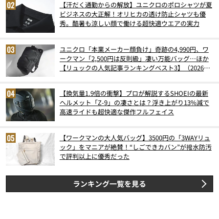
【汗だく通勤からの解放】ユニクロのポロシャツが夏
ビジネスの大正解！オリヒカの透け防止シャツも優
秀。酷暑も涼しい顔で働ける超快適ウエアの実力
ユニクロ「本業メーカー顔負け」奇跡の4,990円、ワ
ークマン「2,500円は反則級」凄い万能バッグ…ほか
【リュックの人気記事ランキングベスト3】（2026年
6月版）
【換気量1.9倍の衝撃】プロが解説するSHOEIの最新
ヘルメット「Z-9」の凄さとは？浮き上がり13%減で
高速ライドも超快適な傑作フルフェイス
【ワークマンの大人気バッグ】3500円の「3WAYリュ
ック」をマニアが絶賛！“しごできカバン”が撥水防汚
で評判以上に優秀だった
ランキング一覧を見る