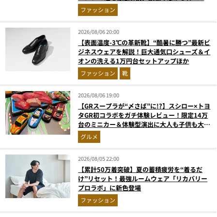
まで決定版
ファッション
2026/08/06 20:00
【表面温度-3℃の革新靴】“酷暑に勝つ”最新ビ
ジネスウェアを解説！巨大通気口シューズ＆イ
オンの洗える1万円台セットアップほか
ファッション
靴
2026/08/06 19:00
【GRスープラが“〆さば”に!?】スシロー×トヨ
タGR初コラボをガチ体験レビュー！限定14万
台のミニカー＆体験型演出に大人も子供も大興
奮間違いなし
グルメ
2026/08/05 22:00
【累計50万着突破】夏の蓄積疲労を“着るだ
け”リセット！最強ルームウェア「リカバリー
プロラボ」に新色登場
ファッション