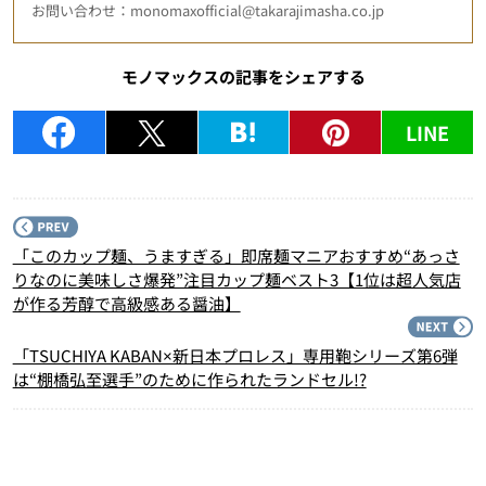
お問い合わせ：monomaxofficial@takarajimasha.co.jp
モノマックスの記事をシェアする
LINE
P
「このカップ麺、うますぎる」即席麺マニアおすすめ“あっさ
りなのに美味しさ爆発”注目カップ麺ベスト3【1位は超人気店
が作る芳醇で高級感ある醤油】
N
「TSUCHIYA KABAN×新日本プロレス」専用鞄シリーズ第6弾
は“棚橋弘至選手”のために作られたランドセル!?