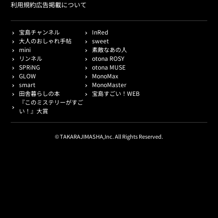
利用規約
広告掲載について
宝島チャンネル
InRed
大人のおしゃれ手帖
sweet
mini
素敵なあの人
リンネル
otona ROSY
SPRiNG
otona MUSE
GLOW
MonoMax
smart
MonoMaster
田舎暮らしの本
宝島すごい！WEB
『このミステリーがすご
い！』大賞
© TAKARAJIMASHA,Inc. All Rights Reserved.