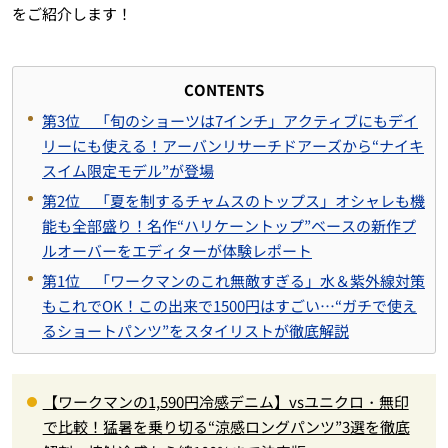
をご紹介します！
CONTENTS
第3位 「旬のショーツは7インチ」アクティブにもデイ
リーにも使える！アーバンリサーチドアーズから“ナイキ
スイム限定モデル”が登場
第2位 「夏を制するチャムスのトップス」オシャレも機
能も全部盛り！名作“ハリケーントップ”ベースの新作プ
ルオーバーをエディターが体験レポート
第1位 「ワークマンのこれ無敵すぎる」水＆紫外線対策
もこれでOK！この出来で1500円はすごい…“ガチで使え
るショートパンツ”をスタイリストが徹底解説
【ワークマンの1,590円冷感デニム】vsユニクロ・無印
で比較！猛暑を乗り切る“涼感ロングパンツ”3選を徹底