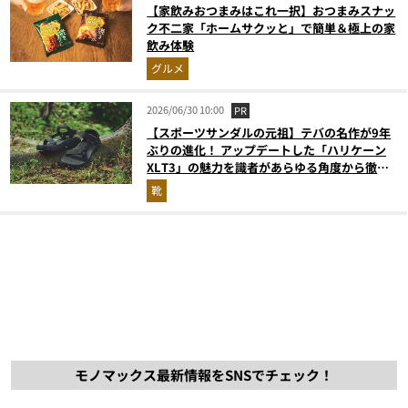
【家飲みおつまみはこれ一択】おつまみスナッ
ク不二家「ホームサクッと」で簡単＆極上の家
飲み体験
グルメ
2026/06/30 10:00
PR
【スポーツサンダルの元祖】テバの名作が9年
ぶりの進化！ アップデートした「ハリケーン
XLT3」の魅力を識者があらゆる角度から徹底
解説！
靴
モノマックス最新情報をSNSでチェック！