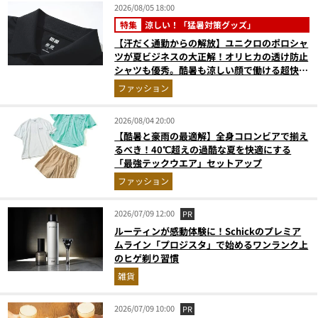
2026/08/05 18:00
特集
涼しい！「猛暑対策グッズ」
【汗だく通勤からの解放】ユニクロのポロシャ
ツが夏ビジネスの大正解！オリヒカの透け防止
シャツも優秀。酷暑も涼しい顔で働ける超快適
ウエアの実力
ファッション
2026/08/04 20:00
【酷暑と豪雨の最適解】全身コロンビアで揃え
るべき！40℃超えの過酷な夏を快適にする
「最強テックウエア」セットアップ
ファッション
2026/07/09 12:00
PR
ルーティンが感動体験に！Schickのプレミア
ムライン「プロジスタ」で始めるワンランク上
のヒゲ剃り習慣
雑貨
2026/07/09 10:00
PR