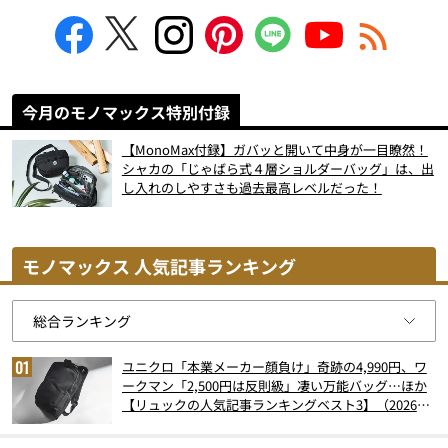
今月のモノマックス特別付録
【MonoMax付録】ガバッと開いて中身が一目瞭然！
シャカの「じゃばら式４層ショルダーバッグ」は、出
し入れのしやすさも過去最高レベルだった！
モノマックス 人気記事ランキング
ユニクロ「本業メーカー顔負け」奇跡の4,990円、ワ
ークマン「2,500円は反則級」凄い万能バッグ…ほか
【リュックの人気記事ランキングベスト3】（2026年
6月版）