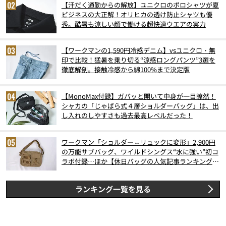
【汗だく通勤からの解放】ユニクロのポロシャツが夏
ビジネスの大正解！オリヒカの透け防止シャツも優
秀。酷暑も涼しい顔で働ける超快適ウエアの実力
【ワークマンの1,590円冷感デニム】vsユニクロ・無
印で比較！猛暑を乗り切る“涼感ロングパンツ”3選を
徹底解剖。接触冷感から綿100%まで決定版
【MonoMax付録】ガバッと開いて中身が一目瞭然！
シャカの「じゃばら式４層ショルダーバッグ」は、出
し入れのしやすさも過去最高レベルだった！
ワークマン「ショルダー⇔リュックに変形」2,900円
の万能サブバッグ、ワイルドシングス“水に強い”初コ
ラボ付録…ほか【休日バッグの人気記事ランキングベ
スト3】（2026年6月版）
ランキング一覧を見る