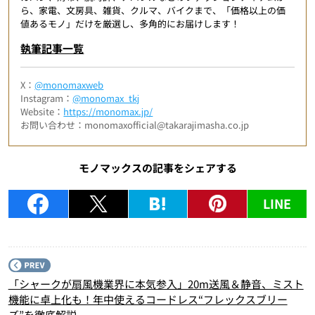
ら、家電、文房具、雑貨、クルマ、バイクまで、「価格以上の価
値あるモノ」だけを厳選し、多角的にお届けします！
執筆記事一覧
X：
@monomaxweb
Instagram：
@monomax_tkj
Website：
https://monomax.jp/
お問い合わせ：monomaxofficial@takarajimasha.co.jp
モノマックスの記事をシェアする
LINE
P
「シャークが扇風機業界に本気参入」20m送風＆静音、ミスト
機能に卓上化も！年中使えるコードレス“フレックスブリー
ズ”を徹底解説