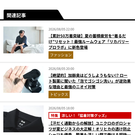
関連記事
2026/08/05 22:00
【累計50万着突破】夏の蓄積疲労を“着るだ
け”リセット！最強ルームウェア「リカバリー
プロラボ」に新色登場
ファッション
2026/08/05 20:00
【絶望的】加齢臭はどうしようもない!? ロー
ト製薬に聞いた「泡でゴシゴシ洗い」が逆効果
な理由と最強のニオイ対策
トピックス
2026/08/05 18:00
特集
涼しい！「猛暑対策グッズ」
【汗だく通勤からの解放】ユニクロのポロシャ
ツが夏ビジネスの大正解！オリヒカの透け防止
シャツも優秀。酷暑も涼しい顔で働ける超快適