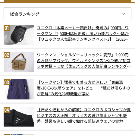
ユニクロ「本業メーカー顔負け」奇跡の4,990円、ワ
ークマン「2,500円は反則級」凄い万能バッグ…ほか
【リュックの人気記事ランキングベスト3】（2026年
6月版）
ワークマン「ショルダー⇔リュックに変形」2,900円
の万能サブバッグ、ワイルドシングス“水に強い”初コ
ラボ付録…ほか【休日バッグの人気記事ランキングベ
スト3】（2026年6月版）
【ワークマン】猛暑でも着る方が涼しい「表面温
度-10℃の氷撃ウェア」をレビュー！“腕だけ濡らすの
が正解”の気化冷却機能が凄い
【汗だく通勤からの解放】ユニクロのポロシャツが夏
ビジネスの大正解！オリヒカの透け防止シャツも優
秀。酷暑も涼しい顔で働ける超快適ウエアの実力