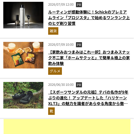
2026/07/09 12:00
PR
ルーティンが感動体験に！Schickのプレミア
ムライン「プロジスタ」で始めるワンランク上
のヒゲ剃り習慣
雑貨
2026/07/09 10:00
PR
【家飲みおつまみはこれ一択】おつまみスナッ
ク不二家「ホームサクッと」で簡単＆極上の家
飲み体験
グルメ
2026/06/30 10:00
PR
【スポーツサンダルの元祖】テバの名作が9年
ぶりの進化！ アップデートした「ハリケーン
XLT3」の魅力を識者があらゆる角度から徹底
解説！
靴