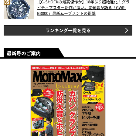
【G-SHOCKの最高傑作か】18年ぶり超絶進化！グラ
ビティマスター新作が凄い。開発者が語る「GWR-
B3000」最新ムーブメントの衝撃
ランキング一覧を見る
最新号のご案内