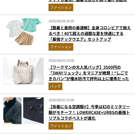
ウエアの実力
ファッション
2026/08/04 20:00
【酷暑と豪雨の最適解】全身コロンビアで揃え
るべき！40℃超えの過酷な夏を快適にする
「最強テックウエア」セットアップ
ファッション
2026/08/03 18:00
【ワークマンの大人気バッグ】3500円の
「3WAYリュック」をマニアが絶賛！“しごで
きカバン”が撥水防汚で評判以上に優秀だった
バッグ
2026/08/02 22:00
【街着になる空調服®】今季は幻のミリタリー
服がモチーフ！ LOWERCASE×URBSの最強ト
リプルコラボベストが進化
ファッション