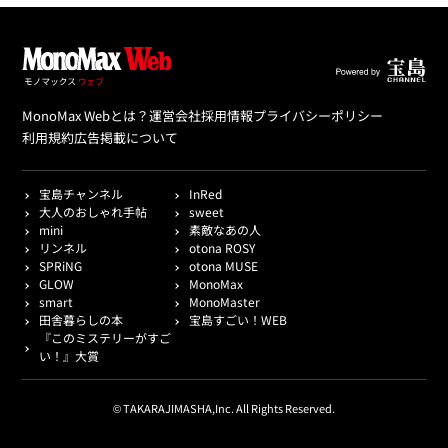
MonoMax Webとは？
運営会社
採用情報
プライバシーポリシー
利用規約
広告掲載について
宝島チャンネル
InRed
大人のおしゃれ手帖
sweet
mini
素敵なあの人
リンネル
otona ROSY
SPRiNG
otona MUSE
GLOW
MonoMax
smart
MonoMaster
田舎暮らしの本
宝島すごい！WEB
『このミステリーがすご
い！』大賞
© TAKARAJIMASHA,Inc. All Rights Reserved.