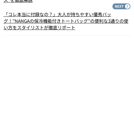
N
「コレ本当に付録なの？」大人が持ちやすい優秀バッ
グ！”NANGAの保冷機能付きトートバッグ”の便利な3通りの使
い方をスタイリストが徹底リポート