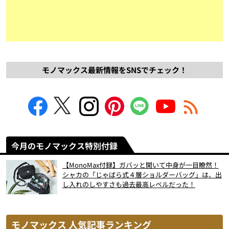
モノマックス最新情報をSNSでチェック！
今月のモノマックス特別付録
【MonoMax付録】ガバッと開いて中身が一目瞭然！
シャカの「じゃばら式４層ショルダーバッグ」は、出
し入れのしやすさも過去最高レベルだった！
モノマックス 人気記事ランキング