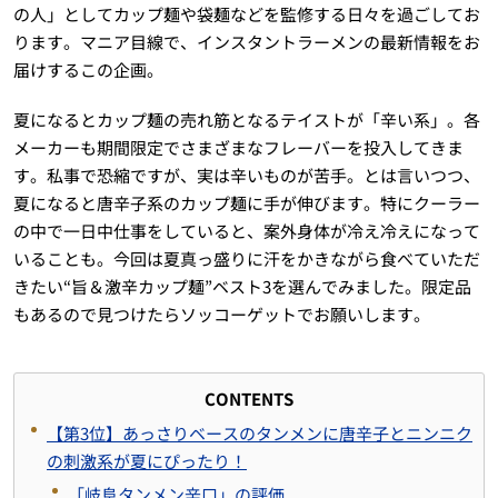
の人」としてカップ麺や袋麺などを監修する日々を過ごしてお
ります。マニア目線で、インスタントラーメンの最新情報をお
届けするこの企画。
夏になるとカップ麺の売れ筋となるテイストが「辛い系」。各
メーカーも期間限定でさまざまなフレーバーを投入してきま
す。私事で恐縮ですが、実は辛いものが苦手。とは言いつつ、
夏になると唐辛子系のカップ麺に手が伸びます。特にクーラー
の中で一日中仕事をしていると、案外身体が冷え冷えになって
いることも。今回は夏真っ盛りに汗をかきながら食べていただ
きたい“旨＆激辛カップ麺”ベスト3を選んでみました。限定品
もあるので見つけたらソッコーゲットでお願いします。
CONTENTS
【第3位】あっさりベースのタンメンに唐辛子とニンニク
の刺激系が夏にぴったり！
「岐阜タンメン辛口」の評価