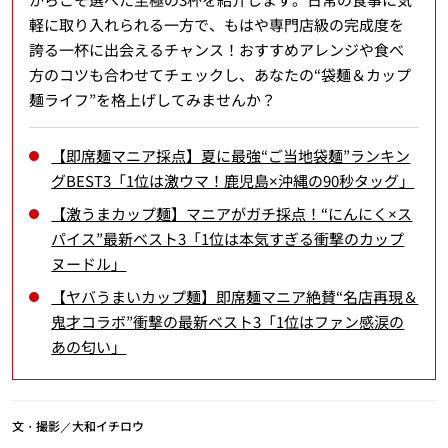
軽に取り入れられる一方で、もはや専門店級の完成度を
誇る一杯に出会えるチャンス！おすすめアレンジや食べ
方のコツも合わせてチェックし、あなたの“袋麺＆カップ
麺ライフ”を格上げしてみませんか？
【即席麺マニア採点】夏に最強“ご当地袋麺”ランキン
グBEST3「1位は激ウマ！鹿児島×沖縄の90秒タッグ」
【激うまカップ麺】マニアがガチ採点！“にんにく×ス
パイス”最新ベスト3「1位は本気すぎる衝撃のカップ
ヌードル」
【ヤバうまいカップ麺】即席麺マニア絶賛“名店再現＆
鬼才コラボ”衝撃の最新ベスト3「1位はファン感涙の
あの匂い」
文・撮影／大和イチロウ