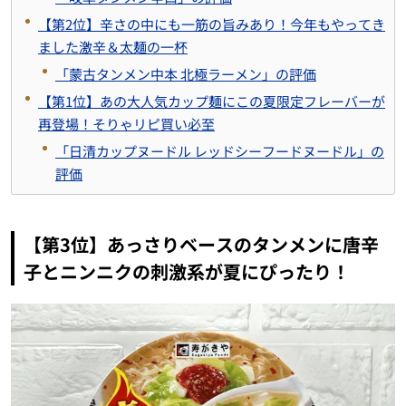
【第2位】辛さの中にも一筋の旨みあり！今年もやってき
ました激辛＆太麺の一杯
「蒙古タンメン中本 北極ラーメン」の評価
【第1位】あの大人気カップ麺にこの夏限定フレーバーが
再登場！そりゃリピ買い必至
「日清カップヌードル レッドシーフードヌードル」の
評価
【第3位】あっさりベースのタンメンに唐辛
子とニンニクの刺激系が夏にぴったり！