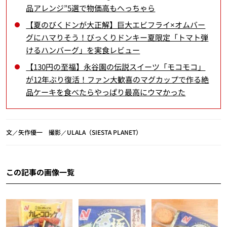
品アレンジ”5選で物価高もへっちゃら
【夏のびくドンが大正解】巨大エビフライ×オムバー
グにハマりそう！びっくりドンキー夏限定「トマト弾
けるハンバーグ」を実食レビュー
【130円の至福】永谷園の伝説スイーツ「モコモコ」
が12年ぶり復活！ファン大歓喜のマグカップで作る絶
品ケーキを食べたらやっぱり最高にウマかった
文／矢作優一 撮影／ULALA（SIESTA PLANET）
この記事の画像一覧