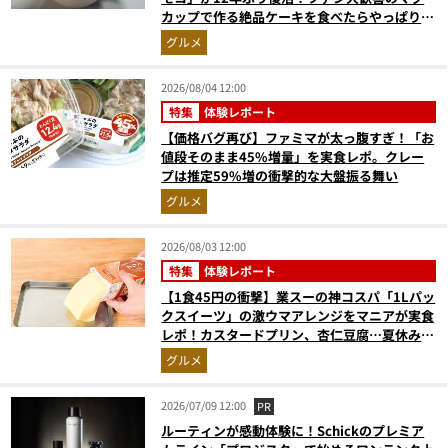
カップで作る絶品ケーキを食べたらやっぱり最
高にウマかった
グルメ
2026/08/04 12:00
特集
体験レポート
【価格バグ再び】ファミマが太っ腹すぎ！「お
値段そのまま45%増量」を実食レポ。クレー
プは推定59%増の衝撃的な大盤振る舞い
グルメ
2026/08/03 12:00
特集
体験レポート
【1食45円の衝撃】業スーの神コスパ「1Lパッ
クスイーツ」の激ウマアレンジをマニアが実食
レポ！カスタードプリン、杏仁豆腐…夏休みの
おやつに最強すぎた
グルメ
2026/07/09 12:00
PR
ルーティンが感動体験に！Schickのプレミア