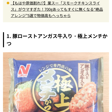
【もはや原価割れ!?】業スー「スモークチキンスライ
ス」がウマすぎた！700gあってもすぐに無くなる“絶品
アレンジ”5選で物価高もへっちゃら
1. 豚ローストアンガス牛入り・極上メンチか
つ