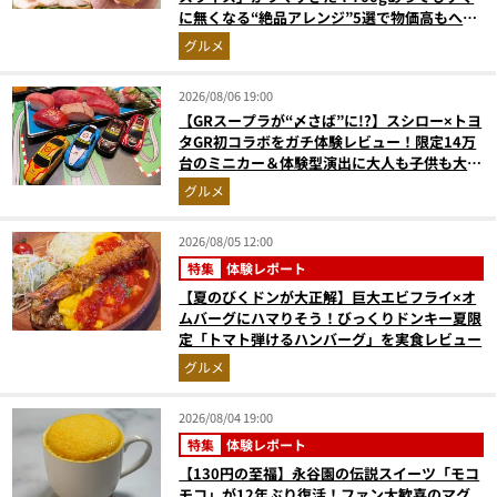
に無くなる“絶品アレンジ”5選で物価高もへっ
ちゃら
グルメ
2026/08/06 19:00
【GRスープラが“〆さば”に!?】スシロー×トヨ
タGR初コラボをガチ体験レビュー！限定14万
台のミニカー＆体験型演出に大人も子供も大興
奮間違いなし
グルメ
2026/08/05 12:00
特集
体験レポート
【夏のびくドンが大正解】巨大エビフライ×オ
ムバーグにハマりそう！びっくりドンキー夏限
定「トマト弾けるハンバーグ」を実食レビュー
グルメ
2026/08/04 19:00
特集
体験レポート
【130円の至福】永谷園の伝説スイーツ「モコ
モコ」が12年ぶり復活！ファン大歓喜のマグ