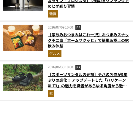
ムライン「プロジスタ」で始めるワンランク上
のヒゲ剃り習慣
雑貨
2026/07/09 10:00
PR
【家飲みおつまみはこれ一択】おつまみスナッ
ク不二家「ホームサクッと」で簡単＆極上の家
飲み体験
グルメ
2026/06/30 10:00
PR
【スポーツサンダルの元祖】テバの名作が9年
ぶりの進化！ アップデートした「ハリケーン
XLT3」の魅力を識者があらゆる角度から徹底
解説！
靴