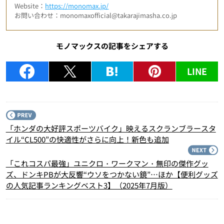
Website：
https://monomax.jp/
お問い合わせ：monomaxofficial@takarajimasha.co.jp
モノマックスの記事をシェアする
LINE
P
「ホンダの大好評スポーツバイク」映えるスクランブラースタ
イル“CL500”の快適性がさらに向上！新色も追加
N
「これコスパ最強」ユニクロ・ワークマン・無印の傑作グッ
ズ、ドンキPBが大反響“ウソをつかない鏡”…ほか【便利グッズ
の人気記事ランキングベスト3】（2025年7月版）