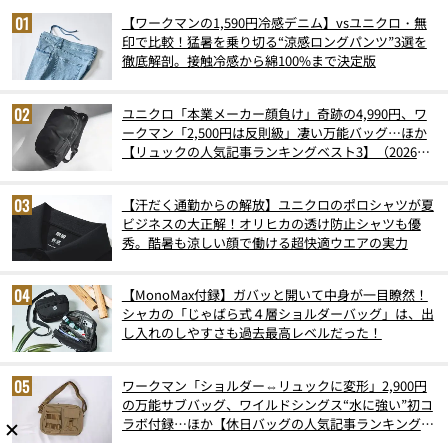
【ワークマンの1,590円冷感デニム】vsユニクロ・無
印で比較！猛暑を乗り切る“涼感ロングパンツ”3選を
徹底解剖。接触冷感から綿100%まで決定版
ユニクロ「本業メーカー顔負け」奇跡の4,990円、ワ
ークマン「2,500円は反則級」凄い万能バッグ…ほか
【リュックの人気記事ランキングベスト3】（2026年
6月版）
【汗だく通勤からの解放】ユニクロのポロシャツが夏
ビジネスの大正解！オリヒカの透け防止シャツも優
秀。酷暑も涼しい顔で働ける超快適ウエアの実力
【MonoMax付録】ガバッと開いて中身が一目瞭然！
シャカの「じゃばら式４層ショルダーバッグ」は、出
し入れのしやすさも過去最高レベルだった！
ワークマン「ショルダー⇔リュックに変形」2,900円
の万能サブバッグ、ワイルドシングス“水に強い”初コ
ラボ付録…ほか【休日バッグの人気記事ランキングベ
スト3】（2026年6月版）