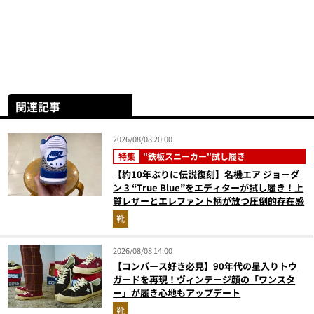
関連記事
2026/08/08 20:00
特集
"鉄板スニーカー"試し履き
【約10年ぶりに伝説復刻】名機エア ジョーダ
ン 3 “True Blue”をエディターが試し履き！上
質レザーとエレファント柄が放つ圧倒的存在感
靴
2026/08/08 14:00
【コンバース好き必見】90年代の星入りトウ
ガードを再現！ヴィンテージ顔の「ワンスタ
ー」が履き心地もアップデート
靴