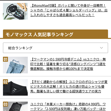
【MonoMax付録】ガバッと開いて中身が一目瞭然！
シャカの「じゃばら式４層ショルダーバッグ」は、出
し入れのしやすさも過去最高レベルだった！
モノマックス 人気記事ランキング
【ワークマンの1,590円冷感デニム】vsユニクロ・無
印で比較！猛暑を乗り切る“涼感ロングパンツ”3選を
徹底解剖。接触冷感から綿100%まで決定版
【汗だく通勤からの解放】ユニクロのポロシャツが夏
ビジネスの大正解！オリヒカの透け防止シャツも優
秀。酷暑も涼しい顔で働ける超快適ウエアの実力
ユニクロ「本業メーカー顔負け」奇跡の4,990円、ワ
ークマン「2,500円は反則級」凄い万能バッグ…ほか