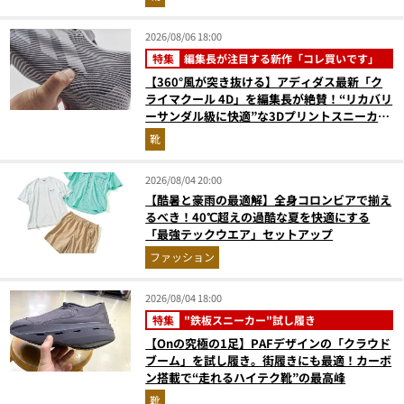
2026/08/06 18:00
特集
編集長が注目する新作「コレ買いです」
【360°風が突き抜ける】アディダス最新「ク
ライマクール 4D」を編集長が絶賛！“リカバリ
ーサンダル級に快適”な3Dプリントスニーカー
『コレ買いです』Vol.173
靴
2026/08/04 20:00
【酷暑と豪雨の最適解】全身コロンビアで揃え
るべき！40℃超えの過酷な夏を快適にする
「最強テックウエア」セットアップ
ファッション
2026/08/04 18:00
特集
"鉄板スニーカー"試し履き
【Onの究極の1足】PAFデザインの「クラウド
ブーム」を試し履き。街履きにも最適！カーボ
ン搭載で“走れるハイテク靴”の最高峰
靴