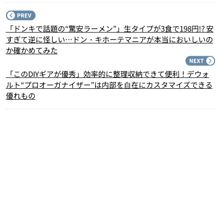
P
「ドンキで話題の“驚安ラーメン”」生タイプが3食で198円!? 安
すぎて逆に怪しい…ドン・キホーテマニアが本当においしいの
か確かめてみた
N
「このDIYギアが優秀」効率的に整理収納できて便利！デウォ
ルト“プロオーガナイザー”は内部を⾃在にカスタマイズできる
優れもの