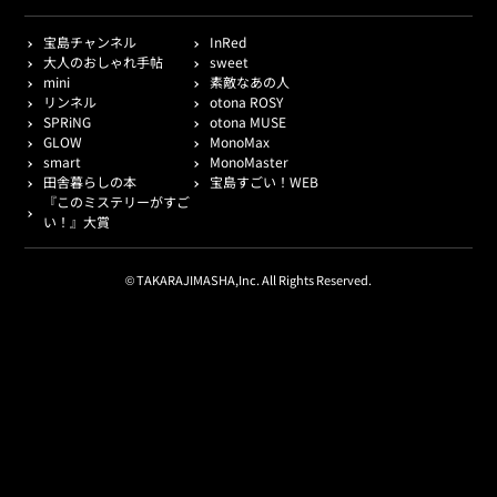
宝島チャンネル
InRed
大人のおしゃれ手帖
sweet
mini
素敵なあの人
リンネル
otona ROSY
SPRiNG
otona MUSE
GLOW
MonoMax
smart
MonoMaster
田舎暮らしの本
宝島すごい！WEB
『このミステリーがすご
い！』大賞
© TAKARAJIMASHA,Inc. All Rights Reserved.