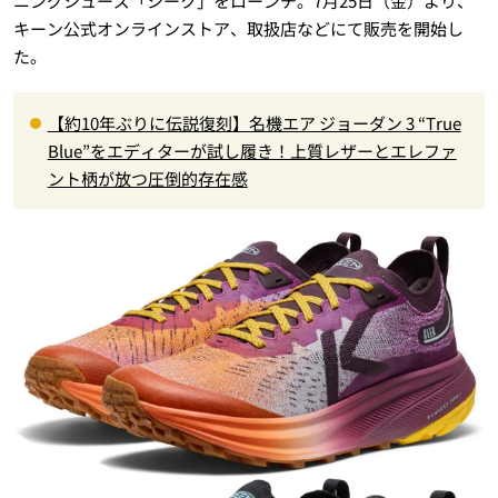
ニングシューズ「シーク」をローンチ。7月25日（金）より、
キーン公式オンラインストア、取扱店などにて販売を開始し
た。
【約10年ぶりに伝説復刻】名機エア ジョーダン 3 “True
Blue”をエディターが試し履き！上質レザーとエレファ
ント柄が放つ圧倒的存在感