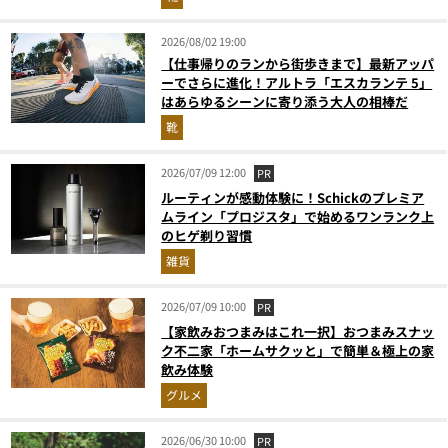
2026/08/02 19:00
【仕事帰りのランから街歩きまで】最新アッパ
ーでさらに進化！アルトラ「エスカランテ 5」
はあらゆるシーンに寄り添う大人の相棒だ
靴
2026/07/09 12:00
PR
ルーティンが感動体験に！Schickのプレミア
ムライン「プロジスタ」で始めるワンランク上
のヒゲ剃り習慣
雑貨
2026/07/09 10:00
PR
【家飲みおつまみはこれ一択】おつまみスナッ
ク不二家「ホームサクッと」で簡単＆極上の家
飲み体験
グルメ
2026/06/30 10:00
PR