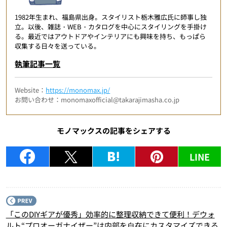
1982年生まれ、福島県出身。スタイリスト栃木雅広氏に師事し独
立。以後、雑誌・WEB・カタログを中心にスタイリングを手掛け
る。最近ではアウトドアやインテリアにも興味を持ち、もっぱら
収集する日々を送っている。
執筆記事一覧
Website：
https://monomax.jp/
お問い合わせ：monomaxofficial@takarajimasha.co.jp
モノマックスの記事をシェアする
LINE
P
「このDIYギアが優秀」効率的に整理収納できて便利！デウォ
ルト“プロオーガナイザー”は内部を⾃在にカスタマイズできる