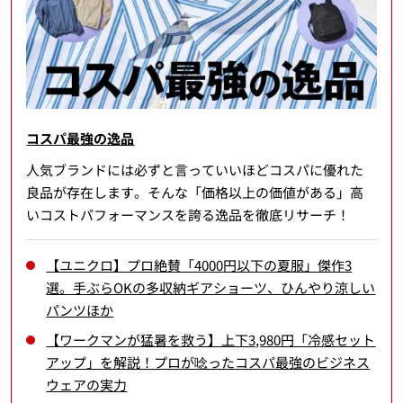
コスパ最強の逸品
人気ブランドには必ずと言っていいほどコスパに優れた
良品が存在します。そんな「価格以上の価値がある」高
いコストパフォーマンスを誇る逸品を徹底リサーチ！
【ユニクロ】プロ絶賛「4000円以下の夏服」傑作3
選。手ぶらOKの多収納ギアショーツ、ひんやり涼しい
パンツほか
【ワークマンが猛暑を救う】上下3,980円「冷感セット
アップ」を解説！プロが唸ったコスパ最強のビジネス
ウェアの実力