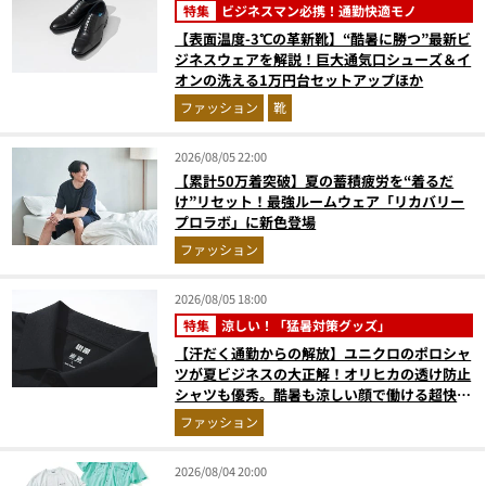
特集
ビジネスマン必携！通勤快適モノ
【表面温度-3℃の革新靴】“酷暑に勝つ”最新ビ
ジネスウェアを解説！巨大通気口シューズ＆イ
オンの洗える1万円台セットアップほか
ファッション
靴
2026/08/05 22:00
【累計50万着突破】夏の蓄積疲労を“着るだ
け”リセット！最強ルームウェア「リカバリー
プロラボ」に新色登場
ファッション
2026/08/05 18:00
特集
涼しい！「猛暑対策グッズ」
【汗だく通勤からの解放】ユニクロのポロシャ
ツが夏ビジネスの大正解！オリヒカの透け防止
シャツも優秀。酷暑も涼しい顔で働ける超快適
ウエアの実力
ファッション
2026/08/04 20:00