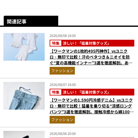
関連記事
2026/08/08 18:00
特集
涼しい！「猛暑対策グッズ」
【ワークマンの1枚約495円神作】vsユニク
ロ・無印で比較！汗のベタつき＆ニオイを防
ぐ“夏の高機能インナー”3選を徹底解剖。あな
たに最適な1着は？
ファッション
2026/08/07 18:00
特集
涼しい！「猛暑対策グッズ」
【ワークマンの1,590円冷感デニム】vsユニク
ロ・無印で比較！猛暑を乗り切る“涼感ロング
パンツ”3選を徹底解剖。接触冷感から綿100%
まで決定版
ファッション
2026/08/06 20:00