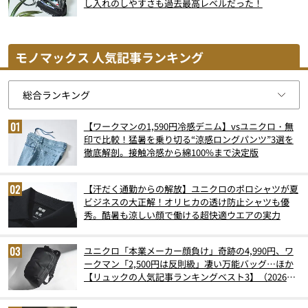
し入れのしやすさも過去最高レベルだった！
モノマックス 人気記事ランキング
【ワークマンの1,590円冷感デニム】vsユニクロ・無
印で比較！猛暑を乗り切る“涼感ロングパンツ”3選を
徹底解剖。接触冷感から綿100%まで決定版
【汗だく通勤からの解放】ユニクロのポロシャツが夏
ビジネスの大正解！オリヒカの透け防止シャツも優
秀。酷暑も涼しい顔で働ける超快適ウエアの実力
ユニクロ「本業メーカー顔負け」奇跡の4,990円、ワ
ークマン「2,500円は反則級」凄い万能バッグ…ほか
【リュックの人気記事ランキングベスト3】（2026年
6月版）