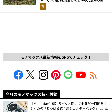
XLT3」の魅力を識者があらゆる角度から徹底
解説！
靴
モノマックス最新情報をSNSでチェック！
今月のモノマックス特別付録
【MonoMax付録】ガバッと開いて中身が一目瞭然！
シャカの「じゃばら式４層ショルダーバッグ」は、出