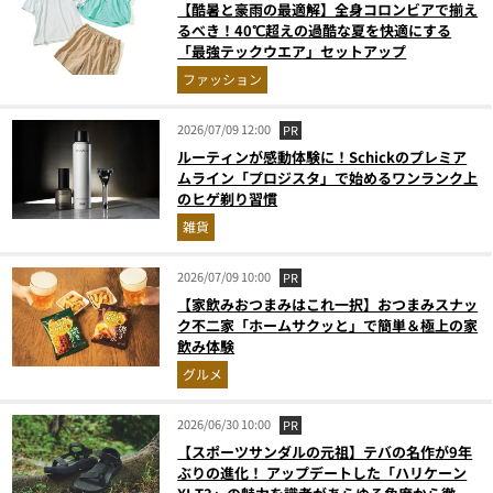
【酷暑と豪雨の最適解】全身コロンビアで揃え
るべき！40℃超えの過酷な夏を快適にする
「最強テックウエア」セットアップ
ファッション
2026/07/09 12:00
PR
ルーティンが感動体験に！Schickのプレミア
ムライン「プロジスタ」で始めるワンランク上
のヒゲ剃り習慣
雑貨
2026/07/09 10:00
PR
【家飲みおつまみはこれ一択】おつまみスナッ
ク不二家「ホームサクッと」で簡単＆極上の家
飲み体験
グルメ
2026/06/30 10:00
PR
【スポーツサンダルの元祖】テバの名作が9年
ぶりの進化！ アップデートした「ハリケーン