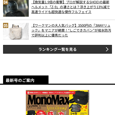
【換気量1.9倍の衝撃】プロが解説するSHOEIの最新
ヘルメット「Z-9」の凄さとは？浮き上がり13%減で
高速ライドも超快適な傑作フルフェイス
【ワークマンの大人気バッグ】3500円の「3WAYリュ
ック」をマニアが絶賛！“しごできカバン”が撥水防汚
で評判以上に優秀だった
ランキング一覧を見る
最新号のご案内