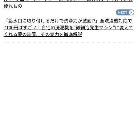
優れもの
N
「給水口に取り付けるだけで洗浄力が激変!?」全洗濯機対応で
7100円はすごい！自宅の洗濯機を“微細泡発生マシン”に変えて
くれる夢の装置、その実力を徹底解説