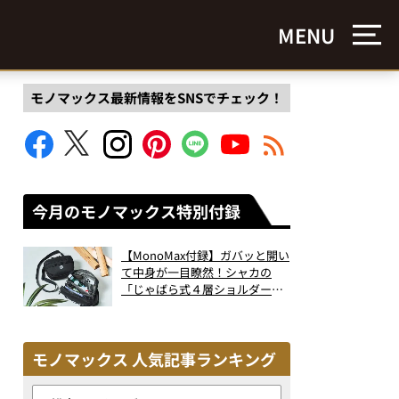
MENU
モノマックス最新情報をSNSでチェック！
今月のモノマックス特別付録
【MonoMax付録】ガバッと開い
て中身が一目瞭然！シャカの
「じゃばら式４層ショルダーバ
ッグ」は、出し入れのしやすさ
も過去最高レベルだった！
モノマックス 人気記事ランキング