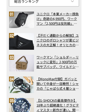
ユニクロ「本業メーカー顔負
け」奇跡の4,990円、ワーク
マン「2,500円は反則級」凄
い万能バッグ…ほか【リュッ
クの人気記事ランキングベス
【汗だく通勤からの解放】ユ
ト3】（2026年6月版）
ニクロのポロシャツが夏ビジ
ネスの大正解！オリヒカの透
け防止シャツも優秀。酷暑も
涼しい顔で働ける超快適ウエ
ワークマン「ショルダー⇔リ
アの実力
ュックに変形」2,900円の万
能サブバッグ、ワイルドシン
グス“水に強い”初コラボ付
録…ほか【休日バッグの人気
【MonoMax付録】ガバッと
記事ランキングベスト3】
開いて中身が一目瞭然！シャ
（2026年6月版）
カの「じゃばら式４層ショル
ダーバッグ」は、出し入れの
しやすさも過去最高レベルだ
【G-SHOCKの最高傑作か】
った！
18年ぶり超絶進化！グラビテ
ィマスター新作が凄い。開発