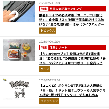
2026/07/24 19:00
特集
月間人気記事ランキング
酷暑ドライブの必須対策「カーエアコン強化
術」、食中毒リスク激増!?“保冷剤だけでは防
げない”夏の危険行動…ほか【ライフハックの
人気記事ランキングベスト3】（2026年6月
トピックス
版）
2026/07/20 12:00
特集
体験レポート
【ちいかわ×セブン】映画コラボ第1弾を実
食！“あの煮付け”の完成度に驚愕!?話題の「島
フルーツパフェ」ほかコラボフード全品レビュ
ー
グルメ
2026/07/12 22:00
【ユニクロ】ポケモンUT第2弾は大人直撃の
「赤・緑」！ドット絵ミュウツーら人気ポケモ
ン柄全8種で親子リンクコーデも楽しめる
ファッション