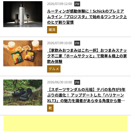
2026/07/09 12:00
PR
ルーティンが感動体験に！Schickのプレミア
ムライン「プロジスタ」で始めるワンランク上
のヒゲ剃り習慣
雑貨
2026/07/09 10:00
PR
【家飲みおつまみはこれ一択】おつまみスナッ
ク不二家「ホームサクッと」で簡単＆極上の家
飲み体験
グルメ
2026/06/30 10:00
PR
【スポーツサンダルの元祖】テバの名作が9年
ぶりの進化！ アップデートした「ハリケーン
XLT3」の魅力を識者があらゆる角度から徹底
解説！
靴