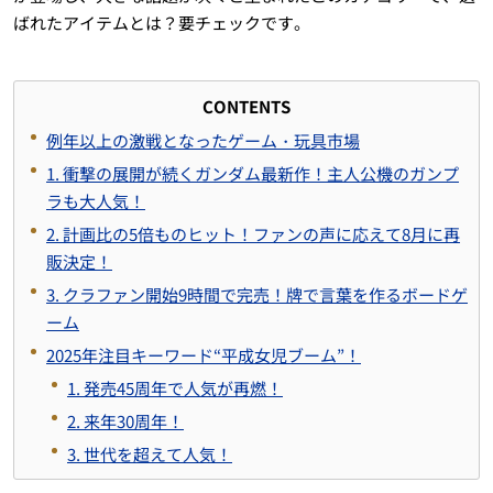
ばれたアイテムとは？要チェックです。
CONTENTS
例年以上の激戦となったゲーム・玩具市場
1. 衝撃の展開が続くガンダム最新作！主人公機のガンプ
ラも大人気！
2. 計画比の5倍ものヒット！ファンの声に応えて8月に再
販決定！
3. クラファン開始9時間で完売！牌で言葉を作るボードゲ
ーム
2025年注目キーワード“平成女児ブーム”！
1. 発売45周年で人気が再燃！
2. 来年30周年！
3. 世代を超えて人気！