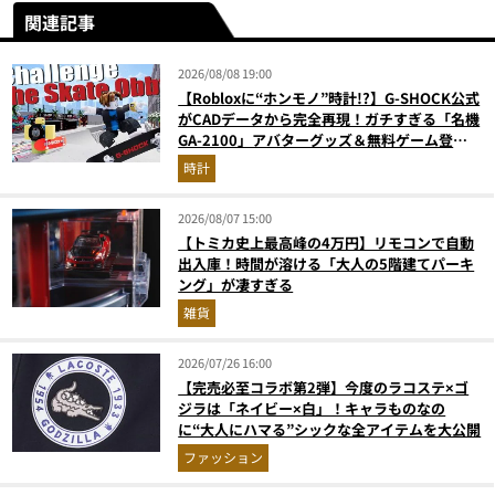
関連記事
2026/08/08 19:00
【Robloxに“ホンモノ”時計!?】G-SHOCK公式
がCADデータから完全再現！ガチすぎる「名機
GA-2100」アバターグッズ＆無料ゲーム登場
が見逃せない
時計
2026/08/07 15:00
【トミカ史上最高峰の4万円】リモコンで自動
出入庫！時間が溶ける「大人の5階建てパーキ
ング」が凄すぎる
雑貨
2026/07/26 16:00
【完売必至コラボ第2弾】今度のラコステ×ゴ
ジラは「ネイビー×白」！キャラものなの
に“大人にハマる”シックな全アイテムを大公開
ファッション