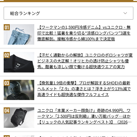
【ワークマンの1,590円冷感デニム】vsユニクロ・無
印で比較！猛暑を乗り切る“涼感ロングパンツ”3選を
徹底解剖。接触冷感から綿100%まで決定版
【汗だく通勤からの解放】ユニクロのポロシャツが夏
ビジネスの大正解！オリヒカの透け防止シャツも優
秀。酷暑も涼しい顔で働ける超快適ウエアの実力
【換気量1.9倍の衝撃】プロが解説するSHOEIの最新
ヘルメット「Z-9」の凄さとは？浮き上がり13%減で
高速ライドも超快適な傑作フルフェイス
ユニクロ「本業メーカー顔負け」奇跡の4,990円、ワ
ークマン「2,500円は反則級」凄い万能バッグ…ほか
【リュックの人気記事ランキングベスト3】（2026年
6月版）