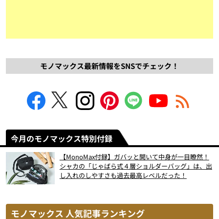
モノマックス最新情報をSNSでチェック！
今月のモノマックス特別付録
【MonoMax付録】ガバッと開いて中身が一目瞭然！
シャカの「じゃばら式４層ショルダーバッグ」は、出
し入れのしやすさも過去最高レベルだった！
モノマックス 人気記事ランキング