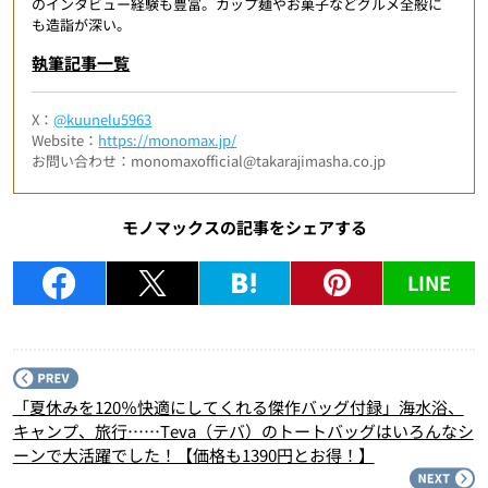
のインタビュー経験も豊富。カップ麺やお菓子などグルメ全般に
も造詣が深い。
執筆記事一覧
X：
@kuunelu5963
Website：
https://monomax.jp/
お問い合わせ：monomaxofficial@takarajimasha.co.jp
モノマックスの記事をシェアする
LINE
P
「夏休みを120％快適にしてくれる傑作バッグ付録」海水浴、
キャンプ、旅行……Teva（テバ）のトートバッグはいろんなシ
ーンで大活躍でした！【価格も1390円とお得！】
N