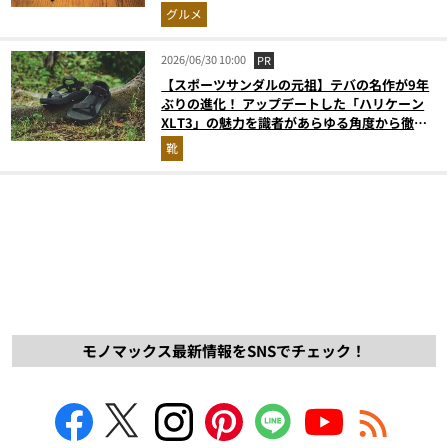
グルメ
2026/06/30 10:00
PR
【スポーツサンダルの元祖】テバの名作が9年
ぶりの進化！ アップデートした「ハリケーン
XLT3」の魅力を識者があらゆる角度から徹底
解説！
靴
モノマックス最新情報をSNSでチェック！