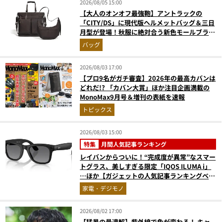
2026/08/05 15:00
【大人のオンオフ最強鞄】アントラックの
「CITY/DS」に現代版ヘルメットバッグ＆三日
月型が登場！秋服に絶対合う新色モールブラウ
ンが傑作
バッグ
2026/08/03 17:00
【プロ9名がガチ審査】2026年の最高カバンは
どれだ!? 「カバン大賞」ほか注目企画満載の
MonoMax9月号＆増刊の表紙を速報
トピックス
2026/08/03 15:00
特集
月間人気記事ランキング
レイバンからついに！“完成度が異常”なスマー
トグラス、美しすぎる限定「IQOS ILUMA i」
…ほか【ガジェットの人気記事ランキングベス
ト3】（2026年6月版）
家電・デジモノ
2026/08/02 17:00
【猛暑の最適解】紫外線で色が変わる！ キャ