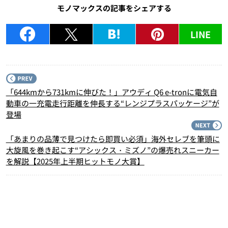
モノマックスの記事をシェアする
LINE
P
「644kmから731kmに伸びた！」アウディ Q6 e-tronに電気自
動車の一充電走行距離を伸長する“レンジプラスパッケージ”が
登場
N
「あまりの品薄で見つけたら即買い必須」海外セレブを筆頭に
大旋風を巻き起こす“アシックス・ミズノ”の爆売れスニーカー
を解説【2025年上半期ヒットモノ大賞】