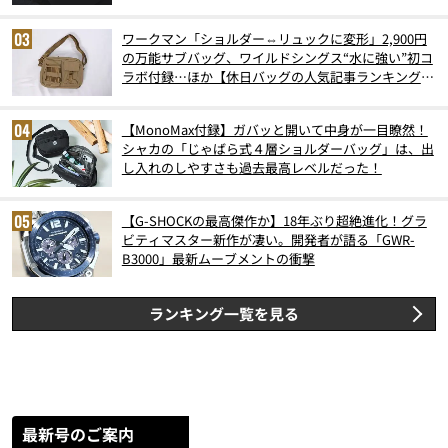
ワークマン「ショルダー⇔リュックに変形」2,900円
の万能サブバッグ、ワイルドシングス“水に強い”初コ
ラボ付録…ほか【休日バッグの人気記事ランキングベ
スト3】（2026年6月版）
【MonoMax付録】ガバッと開いて中身が一目瞭然！
シャカの「じゃばら式４層ショルダーバッグ」は、出
し入れのしやすさも過去最高レベルだった！
【G-SHOCKの最高傑作か】18年ぶり超絶進化！グラ
ビティマスター新作が凄い。開発者が語る「GWR-
B3000」最新ムーブメントの衝撃
ランキング一覧を見る
最新号のご案内