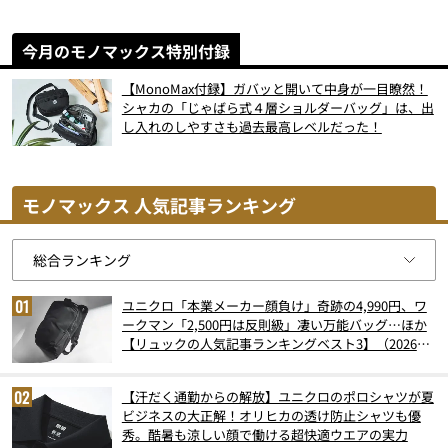
今月のモノマックス特別付録
【MonoMax付録】ガバッと開いて中身が一目瞭然！
シャカの「じゃばら式４層ショルダーバッグ」は、出
し入れのしやすさも過去最高レベルだった！
モノマックス 人気記事ランキング
ユニクロ「本業メーカー顔負け」奇跡の4,990円、ワ
ークマン「2,500円は反則級」凄い万能バッグ…ほか
【リュックの人気記事ランキングベスト3】（2026年
6月版）
【汗だく通勤からの解放】ユニクロのポロシャツが夏
ビジネスの大正解！オリヒカの透け防止シャツも優
秀。酷暑も涼しい顔で働ける超快適ウエアの実力