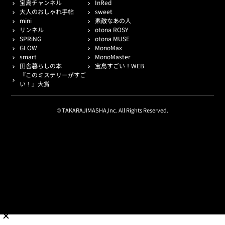
宝島チャンネル
InRed
大人のおしゃれ手帖
sweet
mini
素敵なあの人
リンネル
otona ROSY
SPRiNG
otona MUSE
GLOW
MonoMax
smart
MonoMaster
田舎暮らしの本
宝島すごい！WEB
『このミステリーがすご
い！』大賞
© TAKARAJIMASHA,Inc. All Rights Reserved.