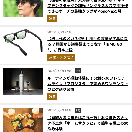
プテンスタッグの調光サングラス＆スマホ操作
できるポーチの最強タッグがMonoMax9月号
増刊付録に登場
雑貨
2026/07/29 22:00
【次世代のメガネ型AI】相手の言葉が字幕にな
る!? 翻訳から議事録までこなす「INMO GO
3」が日本上陸
家電・デジモノ
2026/07/09 12:00
PR
ルーティンが感動体験に！Schickのプレミア
ムライン「プロジスタ」で始めるワンランク上
のヒゲ剃り習慣
雑貨
2026/07/09 10:00
PR
【家飲みおつまみはこれ一択】おつまみスナッ
ク不二家「ホームサクッと」で簡単＆極上の家
飲み体験