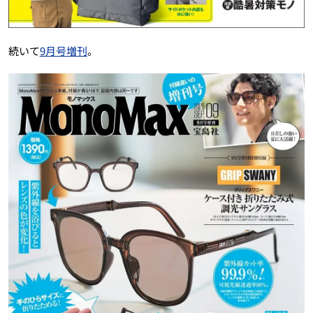
続いて
9月号増刊
。