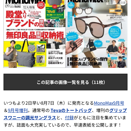
この記事の画像一覧を見る（11枚）
いつもより2日早い8月7日（木）に発売となる
MonoMax9月号
＆
9月号増刊
。通常号の
Tevaのトートバッグ
、増刊の
グリップ
スワニーの調光サングラス
と、
付録
がともに注目を集めていま
すが、誌面も大充実しているので、早速表紙を公開します！