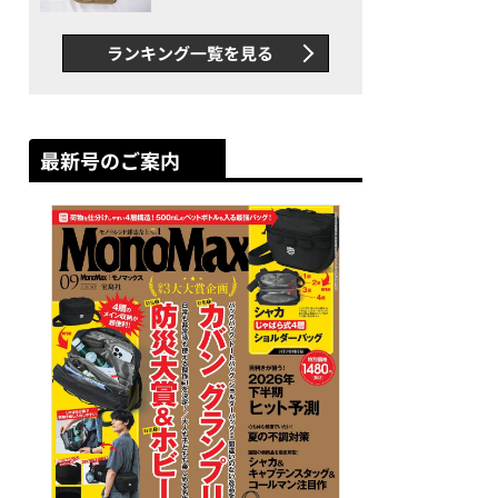
グス“水に強い”初コラボ付
録…ほか【休日バッグの人気
ランキング一覧を見る
記事ランキングベスト3】
（2026年6月版）
最新号のご案内