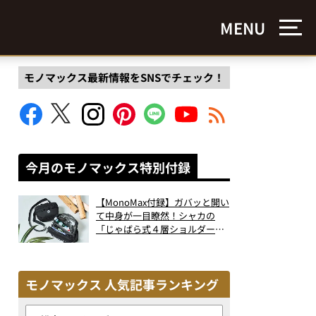
MENU
モノマックス最新情報をSNSでチェック！
今月のモノマックス特別付録
【MonoMax付録】ガバッと開い
て中身が一目瞭然！シャカの
「じゃばら式４層ショルダーバ
ッグ」は、出し入れのしやすさ
も過去最高レベルだった！
モノマックス 人気記事ランキング