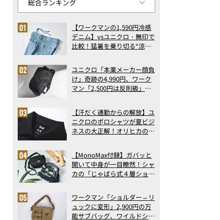
【ワークマンの1,590円冷感
デニム】vsユニクロ・無印で
比較！猛暑を乗り切る“涼感
ロングパンツ”3選を徹底解
剖。接触冷感から綿100%ま
ユニクロ「本業メーカー顔負
で決定版
け」奇跡の4,990円、ワーク
マン「2,500円は反則級」凄
い万能バッグ…ほか【リュッ
クの人気記事ランキングベス
【汗だく通勤からの解放】ユ
ト3】（2026年6月版）
ニクロのポロシャツが夏ビジ
ネスの大正解！オリヒカの透
け防止シャツも優秀。酷暑も
涼しい顔で働ける超快適ウエ
【MonoMax付録】ガバッと
アの実力
開いて中身が一目瞭然！シャ
カの「じゃばら式４層ショル
ダーバッグ」は、出し入れの
しやすさも過去最高レベルだ
ワークマン「ショルダー⇔リ
った！
ュックに変形」2,900円の万
能サブバッグ、ワイルドシン