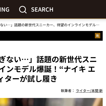
ING
SEARCH
「完売伝説は序章に過ぎない…」話題の新世代スニーカー、待望のインラインモデル爆誕！“ナイキ エイバ ローバー”をエディターが試し履き
靴
ぎない…」話題の新世代スニ
インモデル爆誕！“ナイキ エ
ディターが試し履き
執筆者：
ライター/本間 新