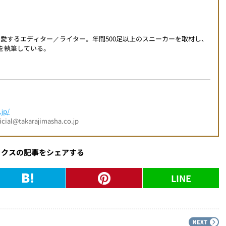
を愛するエディター／ライター。年間500足以上のスニーカーを取材し、
事を執筆している。
jp/
l@takarajimasha.co.jp
ックスの記事をシェアする
LINE
PREV
N