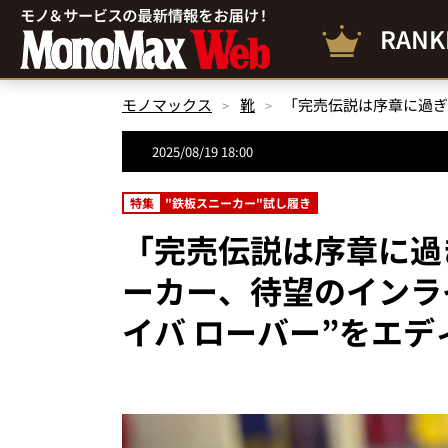
RANK
モノマックス
靴
2025/08/19 18:00
特集
"鉄板スニーカー"試し履き
「完売伝説は序章に過
ーカー、待望のインラ
イバ ローバー”をエ