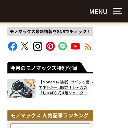
MENU
モノマックス最新情報をSNSでチェック！
今月のモノマックス特別付録
【MonoMax付録】ガバッと開い
て中身が一目瞭然！シャカの
「じゃばら式４層ショルダーバ
ッグ」は、出し入れのしやすさ
も過去最高レベルだった！
モノマックス 人気記事ランキング