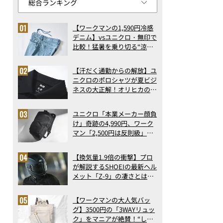
【ワークマンの1,590円冷感
デニム】vsユニクロ・無印で
比較！猛暑を乗り切る“涼感
ロングパンツ”3選を徹底解
剖。接触冷感から綿100%ま
【汗だく通勤からの解放】ユ
で決定版
ニクロのポロシャツが夏ビジ
ネスの大正解！オリヒカの透
け防止シャツも優秀。酷暑も
涼しい顔で働ける超快適ウエ
ユニクロ「本業メーカー顔負
アの実力
け」奇跡の4,990円、ワーク
マン「2,500円は反則級」凄
い万能バッグ…ほか【リュッ
クの人気記事ランキングベス
【換気量1.9倍の衝撃】プロ
ト3】（2026年6月版）
が解説するSHOEIの最新ヘル
メット「Z-9」の凄さとは？
浮き上がり13%減で高速ライ
ドも超快適な傑作フルフェイ
【ワークマンの大人気バッ
ス
グ】3500円の「3WAYリュッ
ク」をマニアが絶賛！“しご