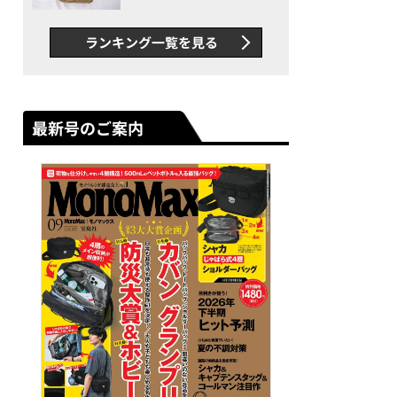
グス“水に強い”初コラボ付
録…ほか【休日バッグの人気
ランキング一覧を見る
記事ランキングベスト3】
（2026年6月版）
最新号のご案内