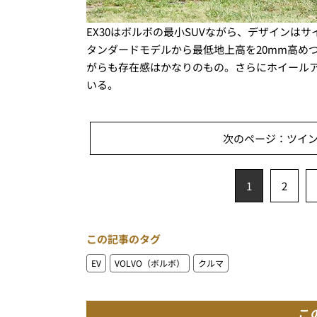
EX30はボルボの最小SUVながら、デザイン
タンダードモデルから最低地上高を20mm高め
がらも存在感はかなりのもの。さらにホイール
いる。
次のページ：ツイ
1
2
この記事のタグ
EV
VOLVO（ボルボ）
クルマ
こ