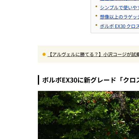
シンプルで使いや
想像以上のラゲッ
ボルボ EX30 ク
【アルヴェルに勝てる？】小沢コージが試乗
00Nm超の第3世代e-POWER＆和の格調
ボルボEX30に新グレード「ク