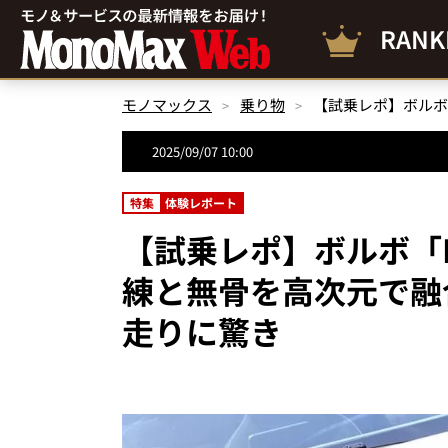
RANK
モノマックス
乗り物
2025/09/07 10:00
特集
体験レポート
【試乗レポ】ボルボ「E
練と無骨を高次元で融
走りに驚き