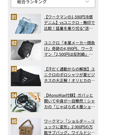
【ワークマンの1,590円冷感
デニム】vsユニクロ・無印で
比較！猛暑を乗り切る“涼感
ロングパンツ”3選を徹底解
剖。接触冷感から綿100%ま
ユニクロ「本業メーカー顔負
で決定版
け」奇跡の4,990円、ワーク
マン「2,500円は反則級」凄
い万能バッグ…ほか【リュッ
クの人気記事ランキングベス
【汗だく通勤からの解放】ユ
ト3】（2026年6月版）
ニクロのポロシャツが夏ビジ
ネスの大正解！オリヒカの透
け防止シャツも優秀。酷暑も
涼しい顔で働ける超快適ウエ
【MonoMax付録】ガバッと
アの実力
開いて中身が一目瞭然！シャ
カの「じゃばら式４層ショル
ダーバッグ」は、出し入れの
しやすさも過去最高レベルだ
ワークマン「ショルダー⇔リ
った！
ュックに変形」2,900円の万
能サブバッグ、ワイルドシン