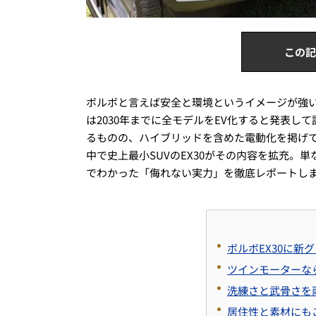
この記
ボルボと言えば安全と環境というイメージが強
は2030年までに全モデルをEV化すると発表
るものの、ハイブリッドを含めた電動化を掲げ
中で史上最小SUVのEX30がその内容を拡充
でわかった「侮れない実力」を徹底レポートし
ボルボEX30に
ツインモーターな
洗練さと武骨さを
居住性と素材にも