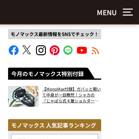
MENU
モノマックス最新情報をSNSでチェック！
今月のモノマックス特別付録
【MonoMax付録】ガバッと開い
て中身が一目瞭然！シャカの
「じゃばら式４層ショルダーバ
ッグ」は、出し入れのしやすさ
も過去最高レベルだった！
モノマックス 人気記事ランキング