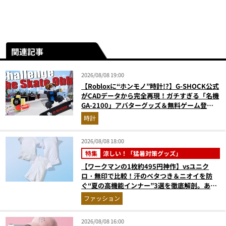
関連記事
2026/08/08 19:00
【Robloxに“ホンモノ”時計!?】G-SHOCK公式
がCADデータから完全再現！ガチすぎる「名機
GA-2100」アバターグッズ＆無料ゲーム登場
が見逃せない
時計
2026/08/08 18:00
特集
涼しい！「猛暑対策グッズ」
【ワークマンの1枚約495円神作】vsユニク
ロ・無印で比較！汗のベタつき＆ニオイを防
ぐ“夏の高機能インナー”3選を徹底解剖。あな
たに最適な1着は？
ファッション
2026/08/08 16:00