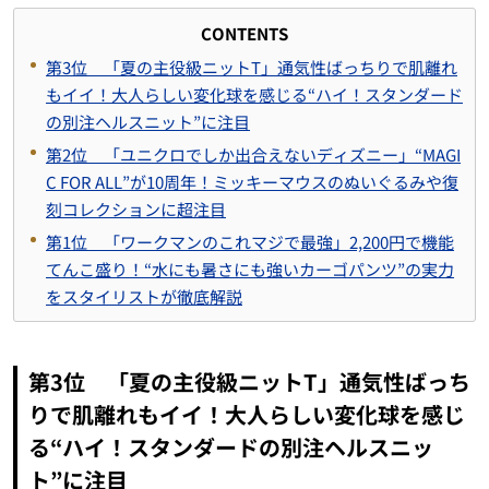
CONTENTS
第3位 「夏の主役級ニットT」通気性ばっちりで肌離れ
もイイ！大人らしい変化球を感じる“ハイ！スタンダード
の別注ヘルスニット”に注目
第2位 「ユニクロでしか出合えないディズニー」“MAGI
C FOR ALL”が10周年！ミッキーマウスのぬいぐるみや復
刻コレクションに超注目
第1位 「ワークマンのこれマジで最強」2,200円で機能
てんこ盛り！“水にも暑さにも強いカーゴパンツ”の実力
をスタイリストが徹底解説
第3位 「夏の主役級ニットT」通気性ばっち
りで肌離れもイイ！大人らしい変化球を感じ
る“ハイ！スタンダードの別注ヘルスニッ
ト”に注目