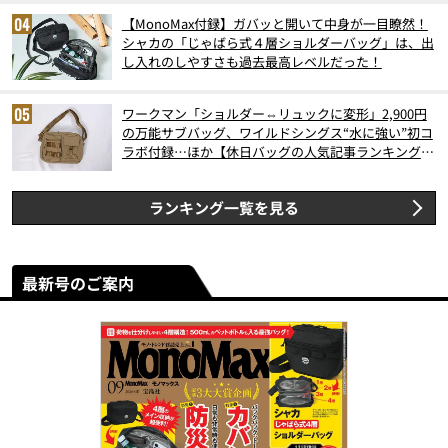
【MonoMax付録】ガバッと開いて中身が一目瞭然！
シャカの「じゃばら式４層ショルダーバッグ」は、出
し入れのしやすさも過去最高レベルだった！
ワークマン「ショルダー⇔リュックに変形」2,900円
の万能サブバッグ、ワイルドシングス“水に強い”初コ
ラボ付録…ほか【休日バッグの人気記事ランキングベ
スト3】（2026年6月版）
ランキング一覧を見る
最新号のご案内