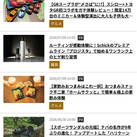
【GRスープラが“〆さば”に!?】スシロー×トヨ
タGR初コラボをガチ体験レビュー！限定14万
台のミニカー＆体験型演出に大人も子供も大興
奮間違いなし
グルメ
2026/07/09 12:00
PR
ルーティンが感動体験に！Schickのプレミア
ムライン「プロジスタ」で始めるワンランク上
のヒゲ剃り習慣
雑貨
2026/07/09 10:00
PR
【家飲みおつまみはこれ一択】おつまみスナッ
ク不二家「ホームサクッと」で簡単＆極上の家
飲み体験
グルメ
2026/06/30 10:00
PR
【スポーツサンダルの元祖】テバの名作が9年
ぶりの進化！ アップデートした「ハリケーン