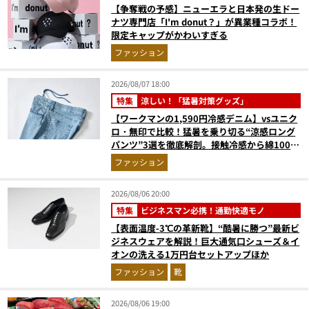
【争奪戦の予感】ニューエラと日本発の生ドー
ナツ専門店「I'm donut？」が異業種コラボ！
限定キャップがかわいすぎる
ファッション
2026/08/07 18:00
特集
涼しい！「猛暑対策グッズ」
【ワークマンの1,590円冷感デニム】vsユニク
ロ・無印で比較！猛暑を乗り切る“涼感ロング
パンツ”3選を徹底解剖。接触冷感から綿100%
まで決定版
ファッション
2026/08/06 20:00
特集
ビジネスマン必携！通勤快適モノ
【表面温度-3℃の革新靴】“酷暑に勝つ”最新ビ
ジネスウェアを解説！巨大通気口シューズ＆イ
オンの洗える1万円台セットアップほか
ファッション
靴
2026/08/06 19:00