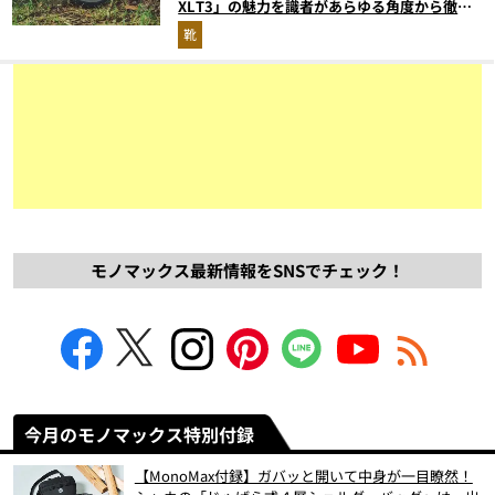
XLT3」の魅力を識者があらゆる角度から徹底
解説！
靴
モノマックス最新情報をSNSでチェック！
今月のモノマックス特別付録
【MonoMax付録】ガバッと開いて中身が一目瞭然！