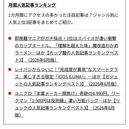
月間人気記事ランキング
1カ月間にアクセスの多かった注目記事は？ジャンル別に
人気上位3記事をまとめてご紹介。
即席麺マニアがガチ採点！1位はスパイスが凄い衝撃
のカップヌードル、「理解を超えた味」魔改造わかめ
ラーメン…ほか【カップ麺の人気記事ランキングベス
ト3】（2026年6月版）
レイバンからついに！“完成度が異常”なスマートグラ
ス、美しすぎる限定「IQOS ILUMA i」…ほか【ガジェ
ットの人気記事ランキングベスト3】（2026年6月版）
ユニクロ「本業メーカー顔負け」奇跡の4,990円、ワー
クマン「2,500円は反則級」凄い万能バッグ…ほか【リ
ュックの人気記事ランキングベスト3】（2026年6月
版）