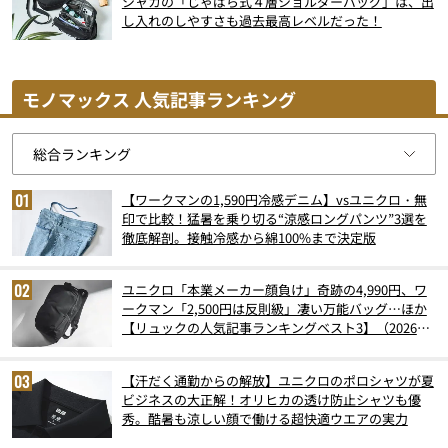
シャカの「じゃばら式４層ショルダーバッグ」は、出
し入れのしやすさも過去最高レベルだった！
モノマックス 人気記事ランキング
【ワークマンの1,590円冷感デニム】vsユニクロ・無
印で比較！猛暑を乗り切る“涼感ロングパンツ”3選を
徹底解剖。接触冷感から綿100%まで決定版
ユニクロ「本業メーカー顔負け」奇跡の4,990円、ワ
ークマン「2,500円は反則級」凄い万能バッグ…ほか
【リュックの人気記事ランキングベスト3】（2026年
6月版）
【汗だく通勤からの解放】ユニクロのポロシャツが夏
ビジネスの大正解！オリヒカの透け防止シャツも優
秀。酷暑も涼しい顔で働ける超快適ウエアの実力