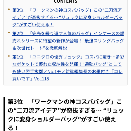
CONTENTS
第3位 「ワークマンの神コスパバッグ」この“二刀流ア
イデア”が奇抜すぎる… “リュックに変身ショルダーバッ
グ”がすごい使える！
第2位 「完売を繰り返す人気のバッグ」インケースの爆
売れシリーズに待望の新作が登場！“最強スリングバッグ
＆次世代トート”を徹底解説
第1位 「ユニクロの優秀リュック」コスパに驚き…多彩
なポケットで優れた収納性を発揮！“通勤バッグ”として
も使い勝手抜群／No.1モノ雑誌編集長のお墨付き『コレ
買いです』Vol.118
第3位 「ワークマンの神コスパバッグ」こ
の“二刀流アイデア”が奇抜すぎる… “リュッ
クに変身ショルダーバッグ”がすごい使え
る！