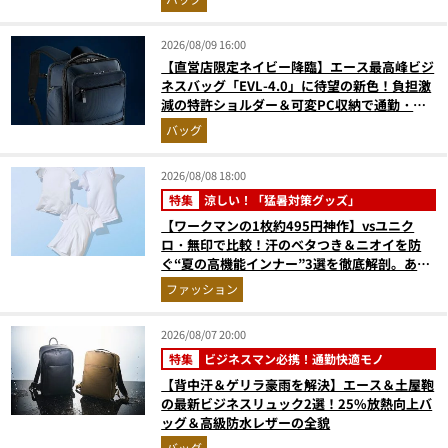
2026/08/09 16:00
【直営店限定ネイビー降臨】エース最高峰ビジ
ネスバッグ「EVL-4.0」に待望の新色！負担激
減の特許ショルダー＆可変PC収納で通勤・出
張が無敵に
バッグ
2026/08/08 18:00
特集
涼しい！「猛暑対策グッズ」
【ワークマンの1枚約495円神作】vsユニク
ロ・無印で比較！汗のベタつき＆ニオイを防
ぐ“夏の高機能インナー”3選を徹底解剖。あな
たに最適な1着は？
ファッション
2026/08/07 20:00
特集
ビジネスマン必携！通勤快適モノ
【背中汗＆ゲリラ豪雨を解決】エース＆土屋鞄
の最新ビジネスリュック2選！25%放熱向上バ
ッグ＆高級防水レザーの全貌
バッグ