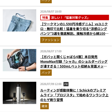
2026/08/07 18:00
特集
涼しい！「猛暑対策グッズ」
【ワークマンの1,590円冷感デニム】vsユニク
ロ・無印で比較！猛暑を乗り切る“涼感ロング
パンツ”3選を徹底解剖。接触冷感から綿100%
まで決定版
ファッション
2026/08/07 17:00
【ガバッと開くじゃばら4層】本日発売
MonoMax付録「シャカ」のショルダーバッグ
が凄すぎる！500mLペット収納＆背面メッシ
ュでベタつかない
バッグ
2026/07/09 12:00
PR
ルーティンが感動体験に！Schickのプレミア
ムライン「プロジスタ」で始めるワンランク上
のヒゲ剃り習慣
雑貨