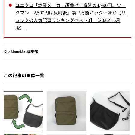
ユニクロ「本業メーカー顔負け」奇跡の4,990円、ワー
クマン「2,500円は反則級」凄い万能バッグ…ほか【リ
ュックの人気記事ランキングベスト3】（2026年6月
版）
文／MonoMax編集部
この記事の画像一覧