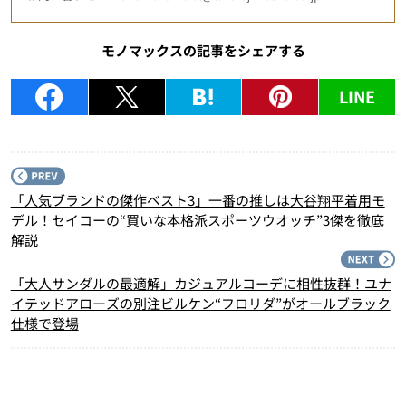
モノマックスの記事をシェアする
LINE
P
「人気ブランドの傑作ベスト3」一番の推しは大谷翔平着用モ
デル！セイコーの“買いな本格派スポーツウオッチ”3傑を徹底
解説
N
「大人サンダルの最適解」カジュアルコーデに相性抜群！ユナ
イテッドアローズの別注ビルケン“フロリダ”がオールブラック
仕様で登場