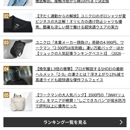
徹底解剖。接触冷感から綿100%まで決定版
【汗だく通勤からの解放】ユニクロのポロシャツが夏
ビジネスの大正解！オリヒカの透け防止シャツも優
秀。酷暑も涼しい顔で働ける超快適ウエアの実力
ユニクロ「本業メーカー顔負け」奇跡の4,990円、ワ
ークマン「2,500円は反則級」凄い万能バッグ…ほか
【リュックの人気記事ランキングベスト3】（2026年
6月版）
【換気量1.9倍の衝撃】プロが解説するSHOEIの最新
ヘルメット「Z-9」の凄さとは？浮き上がり13%減で
高速ライドも超快適な傑作フルフェイス
【ワークマンの大人気バッグ】3500円の「3WAYリュ
ック」をマニアが絶賛！“しごできカバン”が撥水防汚
で評判以上に優秀だった
ランキング一覧を見る