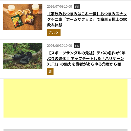
2026/07/09 10:00
PR
【家飲みおつまみはこれ一択】おつまみスナッ
ク不二家「ホームサクッと」で簡単＆極上の家
飲み体験
グルメ
2026/06/30 10:00
PR
【スポーツサンダルの元祖】テバの名作が9年
ぶりの進化！ アップデートした「ハリケーン
XLT3」の魅力を識者があらゆる角度から徹底
解説！
靴