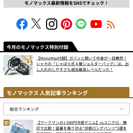
モノマックス最新情報をSNSでチェック！
今月のモノマックス特別付録
【MonoMax付録】ガバッと開いて中身が一目瞭然！
シャカの「じゃばら式４層ショルダーバッグ」は、出
し入れのしやすさも過去最高レベルだった！
モノマックス 人気記事ランキング
【ワークマンの1,590円冷感デニム】vsユニクロ・無
印で比較！猛暑を乗り切る“涼感ロングパンツ”3選を