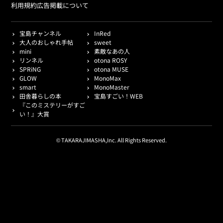
利用規約
広告掲載について
宝島チャンネル
InRed
大人のおしゃれ手帖
sweet
mini
素敵なあの人
リンネル
otona ROSY
SPRiNG
otona MUSE
GLOW
MonoMax
smart
MonoMaster
田舎暮らしの本
宝島すごい！WEB
『このミステリーがすご
い！』大賞
© TAKARAJIMASHA,Inc. All Rights Reserved.