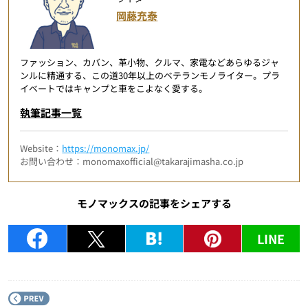
岡藤充泰
ファッション、カバン、革小物、クルマ、家電などあらゆるジャ
ンルに精通する、この道30年以上のベテランモノライター。プラ
イベートではキャンプと車をこよなく愛する。
執筆記事一覧
Website：
https://monomax.jp/
お問い合わせ：monomaxofficial@takarajimasha.co.jp
モノマックスの記事をシェアする
LINE
P