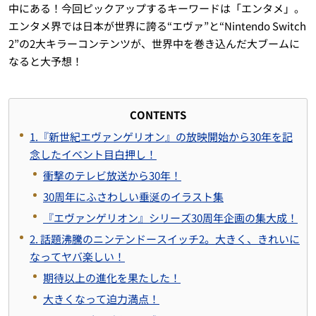
中にある！今回ピックアップするキーワードは「エンタメ」。
エンタメ界では日本が世界に誇る“エヴァ”と“Nintendo Switch
2”の2大キラーコンテンツが、世界中を巻き込んだ大ブームに
なると大予想！
CONTENTS
1.『新世紀エヴァンゲリオン』の放映開始から30年を記
念したイベント目白押し！
衝撃のテレビ放送から30年！
30周年にふさわしい垂涎のイラスト集
『エヴァンゲリオン』シリーズ30周年企画の集大成！
2. 話題沸騰のニンテンドースイッチ2。大きく、きれいに
なってヤバ楽しい！
期待以上の進化を果たした！
大きくなって迫力満点！