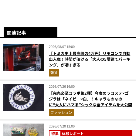
関連記事
2026/08/07 15:00
【トミカ史上最高峰の4万円】リモコンで自動
出入庫！時間が溶ける「大人の5階建てパーキ
ング」が凄すぎる
雑貨
2026/07/26 16:00
【完売必至コラボ第2弾】今度のラコステ×ゴ
ジラは「ネイビー×白」！キャラものなの
に“大人にハマる”シックな全アイテムを大公開
ファッション
2026/07/20 12:00
特集
体験レポート