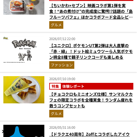
【ちいかわ×セブン】映画コラボ第1弾を実
食！“あの煮付け”の完成度に驚愕!?話題の「島
フルーツパフェ」ほかコラボフード全品レビュ
ー
グルメ
2026/07/12 22:00
【ユニクロ】ポケモンUT第2弾は大人直撃の
「赤・緑」！ドット絵ミュウツーら人気ポケモ
ン柄全8種で親子リンクコーデも楽しめる
ファッション
2026/07/10 19:00
特集
体験レポート
【チョコクロもミニオンズ仕様】サンマルクカ
フェの限定コラボを全種実食！ランダム疲れを
救うコンプセットも
グルメ
2026/05/31 16:00
【ドラクエ40周年】Zoffとコラボしたアイウ