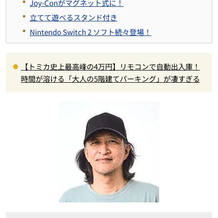
Joy-Conがマグネット式に！
立てて遊べるスタンド付き
Nintendo Switch 2 ソフト続々登場！
【トミカ史上最高峰の4万円】リモコンで自動出入庫！
時間が溶ける「大人の5階建てパーキング」が凄すぎる