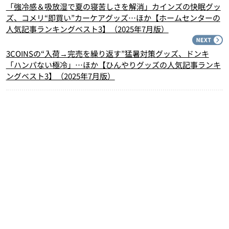
「強冷感＆吸放湿で夏の寝苦しさを解消」カインズの快眠グッ
ズ、コメリ“即買い”カーケアグッズ…ほか【ホームセンターの
人気記事ランキングベスト3】（2025年7月版）
N
3COINSの“入荷→完売を繰り返す”猛暑対策グッズ、ドンキ
「ハンパない極冷」…ほか【ひんやりグッズの人気記事ランキ
ングベスト3】（2025年7月版）