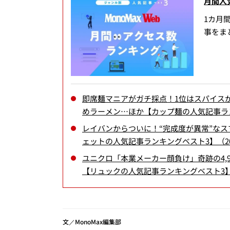
月間人
1カ月
事をま
即席麺マニアがガチ採点！1位はスパイス
めラーメン…ほか【カップ麺の人気記事ラン
レイバンからついに！“完成度が異常”なスマー
ェットの人気記事ランキングベスト3】（20
ユニクロ「本業メーカー顔負け」奇跡の4,9
【リュックの人気記事ランキングベスト3】（
文／MonoMax編集部