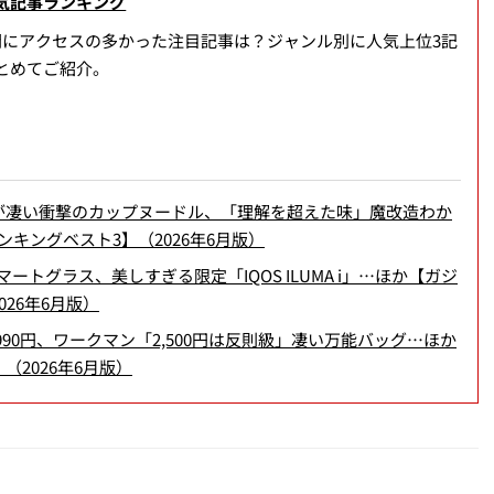
気記事ランキング
間にアクセスの多かった注目記事は？ジャンル別に人気上位3記
とめてご紹介。
が凄い衝撃のカップヌードル、「理解を超えた味」魔改造わか
キングベスト3】（2026年6月版）
トグラス、美しすぎる限定「IQOS ILUMA i」…ほか【ガジ
26年6月版）
90円、ワークマン「2,500円は反則級」凄い万能バッグ…ほか
2026年6月版）