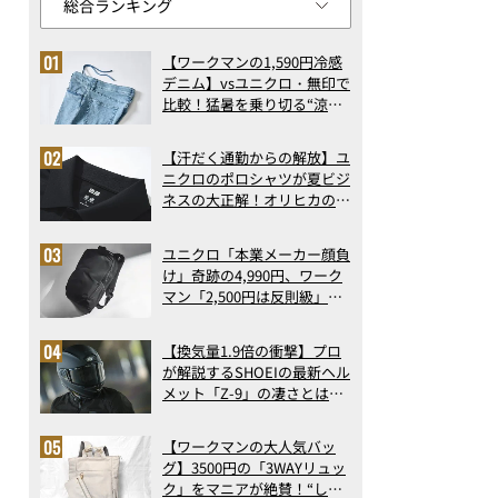
【ワークマンの1,590円冷感
デニム】vsユニクロ・無印で
比較！猛暑を乗り切る“涼感
ロングパンツ”3選を徹底解
剖。接触冷感から綿100%ま
【汗だく通勤からの解放】ユ
で決定版
ニクロのポロシャツが夏ビジ
ネスの大正解！オリヒカの透
け防止シャツも優秀。酷暑も
涼しい顔で働ける超快適ウエ
ユニクロ「本業メーカー顔負
アの実力
け」奇跡の4,990円、ワーク
マン「2,500円は反則級」凄
い万能バッグ…ほか【リュッ
クの人気記事ランキングベス
【換気量1.9倍の衝撃】プロ
ト3】（2026年6月版）
が解説するSHOEIの最新ヘル
メット「Z-9」の凄さとは？
浮き上がり13%減で高速ライ
ドも超快適な傑作フルフェイ
【ワークマンの大人気バッ
ス
グ】3500円の「3WAYリュッ
ク」をマニアが絶賛！“しご