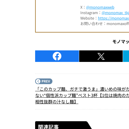
X：
@monomaxweb
Instagram：
@monomax_tkj
Website：
https://monomax.
お問い合わせ：monomaxofficia
モノマ
「このカップ麺、ガチで激うま」濃いめの味が
ない“個性派カップ麺”ベスト3杯【1位は焼肉の
相性抜群の汁なし麺】
関連記事