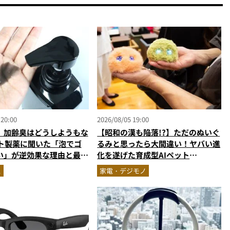
 20:00
2026/08/05 19:00
】加齢臭はどうしようもな
【昭和の漢も陥落!?】ただのぬいぐ
ート製薬に聞いた「泡でゴ
るみと思ったら大間違い！ヤバい進
い」が逆効果な理由と最強
化を遂げた育成型AIペット
対策
「Fuzozo」にハートを奪われた
ス
家電・デジモノ