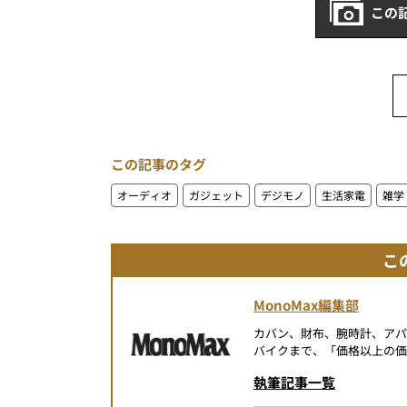
この
この記事のタグ
オーディオ
ガジェット
デジモノ
生活家電
雑学
こ
MonoMax編集部
カバン、財布、腕時計、ア
バイクまで、「価格以上の価
執筆記事一覧