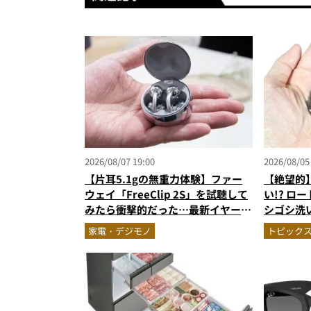
2026/08/07 19:00
2026/08/05
【片耳5.1gの無重力体験】ファー
【絶望的
ウェイ「FreeClip 2S」を試聴して
い!? ロ
みたら衝撃的だった…最新イヤーカ
シゴシ洗
フ型イヤホンの着け心地とAI技術に
のニオイ
家電・デジモノ
トピック
感動