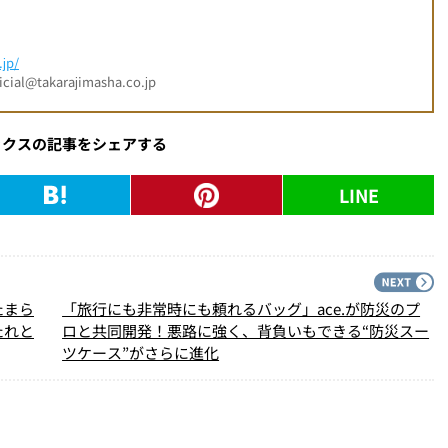
jp/
l@takarajimasha.co.jp
ックスの記事をシェアする
LINE
PREV
N
たまら
「旅行にも非常時にも頼れるバッグ」ace.が防災のプ
たれと
ロと共同開発！悪路に強く、背負いもできる“防災スー
ツケース”がさらに進化