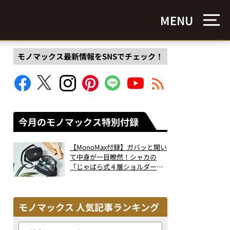
MENU
モノマックス最新情報をSNSでチェック！
今月のモノマックス特別付録
【MonoMax付録】ガバッと開い
て中身が一目瞭然！シャカの
「じゃばら式４層ショルダーバ
ッグ」は、出し入れのしやすさ
も過去最高レベルだった！
モノマックス 人気記事ランキング